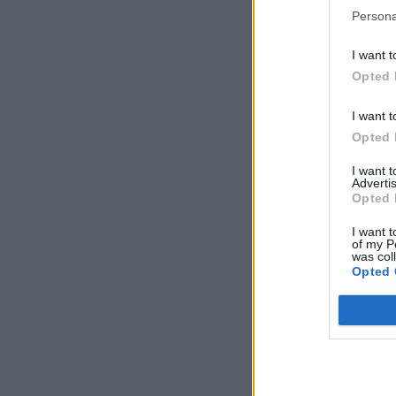
Persona
I want t
Opted 
I want t
Opted 
I want 
Advertis
Opted 
I want t
of my P
was col
Opted 