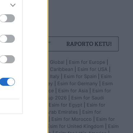
Esim for Global
|
Esim for Europe
|
Esim for Caribbean
|
Esim for USA
|
Esim for Italy
|
Esim for Spain
|
Esim
for Turkey
|
Esim for Germany
|
Esim
for Greece
|
Esim for Asia
|
Esim for
World Cup 2026
|
Esim for Saudi
Arabia
|
Esim for Egypt
|
Esim for
United Arab Emirates
|
Esim for
Balkans
|
Esim for Morocco
|
Esim for
China
|
Esim for United Kingdom
|
Esim