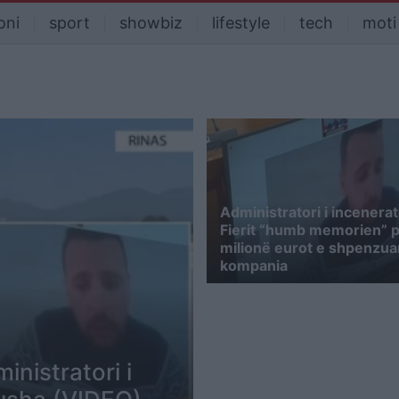
oni
sport
showbiz
lifestyle
tech
moti
Administratori i incenerat
Fierit “humb memorien” 
milionë eurot e shpenzua
kompania
nistratori i