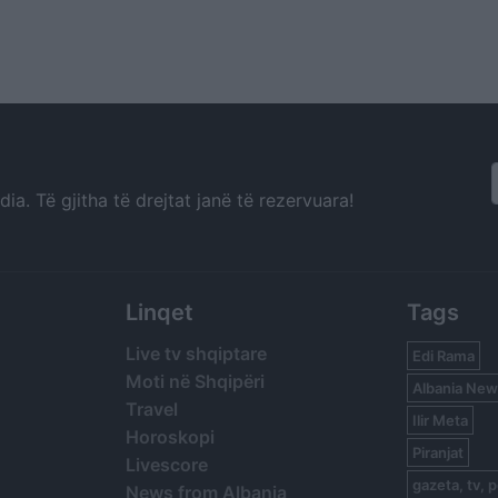
a. Të gjitha të drejtat janë të rezervuara!
Linqet
Tags
Live tv shqiptare
Edi Rama
Moti në Shqipëri
Albania New
Travel
Ilir Meta
Horoskopi
Piranjat
Livescore
gazeta, tv, p
News from Albania