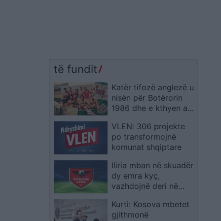
të fundit
Katër tifozë anglezë u
nisën për Botërorin
1986 dhe e kthyen atë
udhëtim në një jetë të
VLEN: 306 projekte
re larg shtëpisë
po transformojnë
komunat shqiptare
Iliria mban në skuadër
dy emra kyç,
vazhdojnë deri në
2027 ish-lojtarët e
Kurti: Kosova mbetet
Superiores
gjithmonë