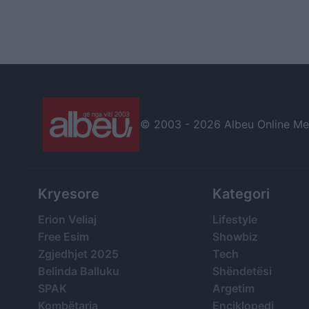
© 2003 -
2026 Albeu Online Medi
Kryesore
Kategori
Erion Veliaj
Lifestyle
Free Esim
Showbiz
Zgjedhjet 2025
Tech
Belinda Balluku
Shëndetësi
SPAK
Argetim
Kombëtarja
Enciklopedi