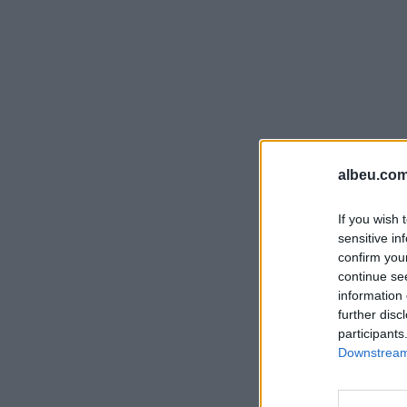
albeu.com
If you wish 
sensitive in
confirm you
continue se
information 
further disc
participants
Downstream 