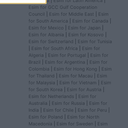
for Africa
|
Esim for Latin America
|
Esim for GCC Gulf Cooperation
Council
|
Esim for Middle East
|
Esim
for South America
|
Esim for Canada
|
Esim for Mexico
|
Esim for Japan
|
Esim for Albania
|
Esim for Kosovo
|
Esim for Switzerland
|
Esim for Tunisia
|
Esim for South Africa
|
Esim for
Algeria
|
Esim for Portugal
|
Esim for
Brazil
|
Esim for Argentina
|
Esim for
Colombia
|
Esim for Hong Kong
|
Esim
for Thailand
|
Esim for Macau
|
Esim
for Malaysia
|
Esim for Vietnam
|
Esim
for South Korea
|
Esim for Austria
|
Esim for Netherlands
|
Esim for
Australia
|
Esim for Russia
|
Esim for
India
|
Esim for Chile
|
Esim for Peru
|
Esim for Poland
|
Esim for North
Macedonia
|
Esim for Sweden
|
Esim