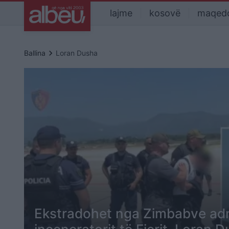
lajme
kosovë
maqed
keyboard_arrow_right
Ballina
Loran Dusha
Ekstradohet nga Zimbabve admi