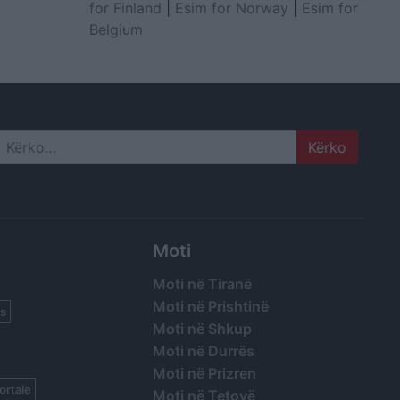
for Finland
|
Esim for Norway
|
Esim for
Belgium
Search
Moti
Moti në Tiranë
Moti në Prishtinë
s
Moti në Shkup
Moti në Durrës
Moti në Prizren
ortale
Moti në Tetovë