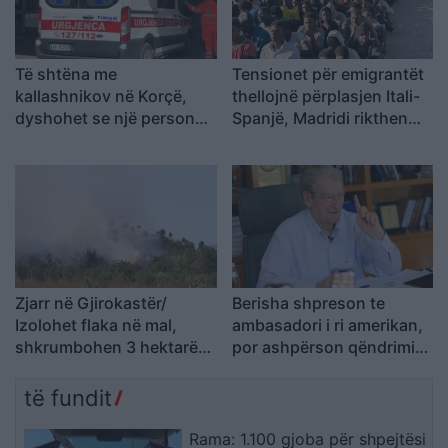
Të shtëna me
Tensionet për emigrantët
kallashnikov në Korçë,
thellojnë përplasjen Itali-
dyshohet se një person
Spanjë, Madridi rikthen
ka humbur jetën
kontrollet në kufi
Zjarr në Gjirokastër/
Berisha shpreson te
Izolohet flaka në mal,
ambasadori i ri amerikan,
shkrumbohen 3 hektarë
por ashpërson qëndrimin
me shkurre e barishte në
ndaj SPAK-ut dhe
kufirin mes Golemit dhe
reformës territoriale
të fundit
Progonatit
Rama: 1.100 gjoba për shpejtësi