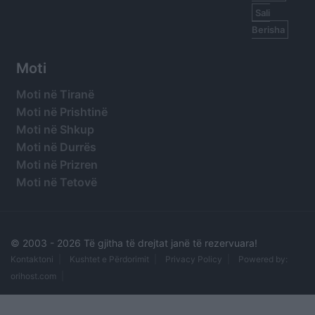
Sali
Berisha
Moti
Moti në Tiranë
Moti në Prishtinë
Moti në Shkup
Moti në Durrës
Moti në Prizren
Moti në Tetovë
© 2003 -
2026 Të gjitha të drejtat janë të rezervuara!
Kontaktoni
Kushtet e Përdorimit
Privacy Policy
Powered by:
orihost.com