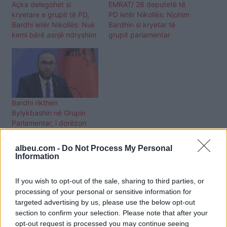
Açka delegohet si
EMRAT/ 28 deputetë të
kryetare e grupit të PD,
PD letër Nikollës: Njohim
Bardhi letër Nikollës: Nuk
Bardhin si kryetar të
kemi bërë asnjë ndryshim
grupit parlamentar
Bardhi rikthen
Bylykbashin në Grupin
Parlamentar, i dorëzon
dokumentin Nikollës
albeu.com -
Do Not Process My Personal
Information
If you wish to opt-out of the sale, sharing to third parties, or
processing of your personal or sensitive information for
targeted advertising by us, please use the below opt-out
section to confirm your selection. Please note that after your
opt-out request is processed you may continue seeing