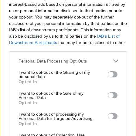
interest-based ads based on personal information utilized by
us or personal information disclosed to third parties prior to
your opt-out. You may separately opt-out of the further
disclosure of your personal information by third parties on the
IAB’s list of downstream participants. This information may
also be disclosed by us to third parties on the
IAB’s List of
Downstream Participants
that may further disclose it to other
third parties.
Shtuar
më
17.01.2022 17:35
Tags:
,
,
komisioni i rithemelimit
kuvendi
Personal Data Processing Opt Outs
,
Lindita Nikolla
PD
I want to opt-out of the Sharing of my
personal data.
Opted In
I want to opt-out of the Sale of my
Personal Data.
Opted In
I want to opt-out of processing my
Personal Data for Targeted Advertising.
Opted In
I want to opt-out of Collection, Use,