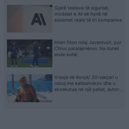
Gjatë testeve të sigurisë,
modelet e AI-së hynë në
sistemet reale të tri kompanive
Interi fiton ndaj Juventusit, por
Chivu paralajmëron: Na duhet
ende kohë
Vrasja në Korçë/ 20-vjeçari u
ndoq me kallashnikov dhe u
ekzekutua në një pallat, autori i
dyshuar dhe viktima ishin rritur
bashkë