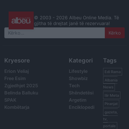
© 2003 -
2026 Albeu Online Media. Të
gjitha të drejtat janë të rezervuara!
Search
Kryesore
Kategori
Tags
Erion Veliaj
Lifestyle
Edi Rama
Free Esim
Showbiz
Albania
Zgjedhjet 2025
Tech
News
Belinda Balluku
Shëndetësi
Ilir Meta
SPAK
Argetim
Piranjat
Kombëtarja
Enciklopedi
gazeta,
tv,
portale