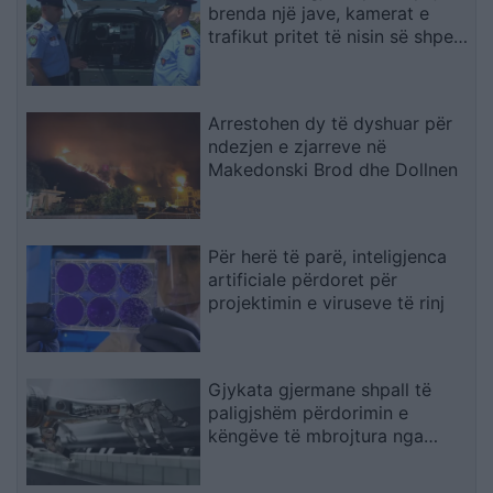
brenda një jave, kamerat e
trafikut pritet të nisin së shpejti
monitorimin
Arrestohen dy të dyshuar për
ndezjen e zjarreve në
Makedonski Brod dhe Dollnen
Për herë të parë, inteligjenca
artificiale përdoret për
projektimin e viruseve të rinj
Gjykata gjermane shpall të
paligjshëm përdorimin e
këngëve të mbrojtura nga
Suno