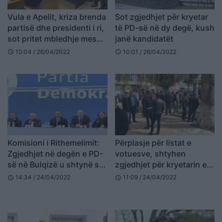
Vula e Apelit, kriza brenda
Sot zgjedhjet për kryetar
partisë dhe presidenti i ri,
të PD-së në dy degë, kush
sot pritet mbledhje mes
janë kandidatët
demokratëve
10:04 / 26/04/2022
10:01 / 26/04/2022
schedule
schedule
Komisioni i Rithemelimit:
Përplasje për listat e
Zgjedhjet në degën e PD-
votuesve, shtyhen
së në Bulqizë u shtynë se
zgjedhjet për kryetarin e
nuk pati konsensus
degës së PD në Bulqizë
14:34 / 24/04/2022
11:09 / 24/04/2022
schedule
schedule
(FOTO LAJM)