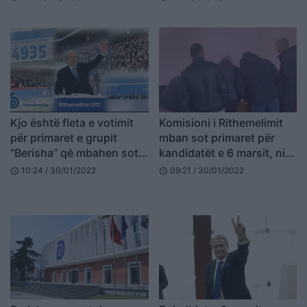
miri
Kjo është fleta e votimit
Komisioni i Rithemelimit
për primaret e grupit
mban sot primaret për
“Berisha” që mbahen sot
kandidatët e 6 marsit, nis
(FOTO LAJM)
votimi në 9 qendra
10:24 / 30/01/2022
09:21 / 30/01/2022
schedule
schedule