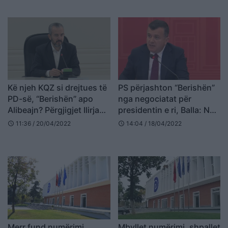
Kë njeh KQZ si drejtues të
PS përjashton “Berishën”
PD-së, “Berishën” apo
nga negociatat për
Alibeajn? Përgjigjet Ilirjan
presidentin e ri, Balla: Nuk
Celibashi
i njoh!
11:36 / 20/04/2022
14:04 / 18/04/2022
schedule
schedule
Merr fund numërimi,
Mbyllet numërimi, shpallet