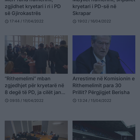
zgjidhet kryetari i ri i PD
kryetari i PD-së në
së Gjirokastrës
Skrapar
17:44 / 17/04/2022
19:02 / 16/04/2022
schedule
schedule
“Rithemelimi” mban
Arrestime në Komisionin e
zgjedhjet për kryetarë në
Rithemelimit para 30
8 degë të PD, ja cilët janë
Prillit? Përgjigjet Berisha
kandidatët
09:55 / 16/04/2022
13:24 / 15/04/2022
schedule
schedule