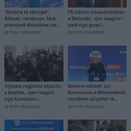
“Berisha të tërhiqet”,
PD kërkoi moskandidimin
Alibeaj i vendosur: Nuk
e Berishës, vjen reagimi i
pranojmë diskutime me
parë nga grupi i
Rithemelimin për këtë
Rithemelimit
12:54 / 22/03/2022
21:05 / 21/03/2022
schedule
schedule
kusht
Gjykata regjistroi statutin
Berisha mbledh sot
e Bashës, vjen reagimi
Komisionin e Rithemelimit,
nga Komisioni i
vendimet që pritet të
Rithemelimit
merren
16:57 / 18/03/2022
11:43 / 10/03/2022
schedule
schedule