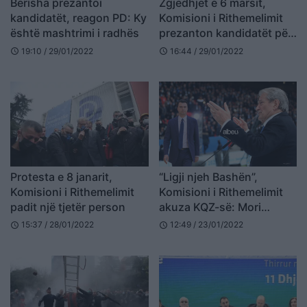
Berisha prezantoi
Zgjedhjet e 6 marsit,
kandidatët, reagon PD: Ky
Komisioni i Rithemelimit
është mashtrimi i radhës
prezanton kandidatët për
zgjedhjet e 6 marsit
19:10 / 29/01/2022
16:44 / 29/01/2022
schedule
schedule
Protesta e 8 janarit,
“Ligji njeh Bashën”,
Komisioni i Rithemelimit
Komisioni i Rithemelimit
padit një tjetër person
akuza KQZ-së: Mori
urdhër nga Rama, akt
15:37 / 28/01/2022
12:49 / 23/01/2022
schedule
schedule
antiligjor