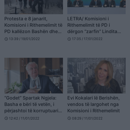
Protesta e 8 janarit,
LETRA/ Komisioni i
Komisioni i Rithemelimit të
Rithemelimit të PD i
PD kallëzon Bashën dhe
dërgon “zarfin” Lindita
Bardhin
Nikollës (FOTO LAJM)
13:39 / 19/01/2022
17:35 / 17/01/2022
schedule
schedule
“Godet” Spartak Ngjela:
Evi Kokalari lë Berishën,
Basha e bëri të vetën, i
vendos të largohet nga
përjashtoi të korruptuarit
Komisioni i Rithemelimit
nga PD! Po Rama?
12:42 / 11/01/2022
08:29 / 11/01/2022
schedule
schedule