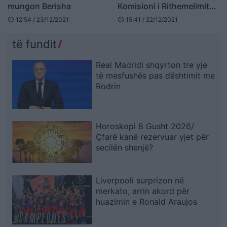
mungon Berisha
Komisioni i Rithemelimit
reagon pas vendosjes së
12:54 / 23/12/2021
15:41 / 22/12/2021
schedule
schedule
kamerave në PD
të fundit
Real Madridi shqyrton tre yje
të mesfushës pas dështimit me
Rodrin
Horoskopi 8 Gusht 2026/
Çfarë kanë rezervuar yjet për
secilën shenjë?
Liverpooli surprizon në
merkato, arrin akord për
huazimin e Ronald Araujos