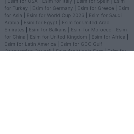
|
Esim for USA
|
Esim for Italy
|
Esim for Spain
|
Esim
for Turkey
|
Esim for Germany
|
Esim for Greece
|
Esim
for Asia
|
Esim for World Cup 2026
|
Esim for Saudi
Arabia
|
Esim for Egypt
|
Esim for United Arab
Emirates
|
Esim for Balkans
|
Esim for Morocco
|
Esim
for China
|
Esim for United Kingdom
|
Esim for Africa
|
Esim for Latin America
|
Esim for GCC Gulf
Cooperation Council
|
Esim for Middle East
|
Esim for
South America
|
Esim for Canada
|
Esim for Mexico
|
Esim for Japan
|
Esim for Albania
|
Esim for Kosovo
|
Esim for Switzerland
|
Esim for Tunisia
|
Esim for
South Africa
|
Esim for Algeria
|
Esim for Portugal
|
Esim for Brazil
|
Esim for Argentina
|
Esim for
Colombia
|
Esim for Hong Kong
|
Esim for Thailand
|
Esim for Macau
|
Esim for Malaysia
|
Esim for Vietnam
|
Esim for South Korea
|
Esim for Austria
|
Esim for
Netherlands
|
Esim for Australia
|
Esim for Russia
|
Esim for India
|
Esim for Chile
|
Esim for Peru
|
Esim
for Poland
|
Esim for North Macedonia
|
Esim for