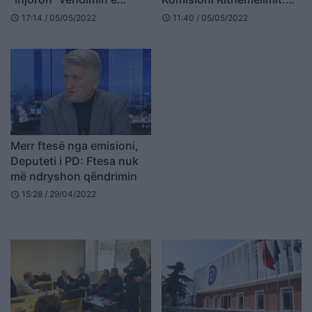
Kuvendit: E çfarë pastaj?!
është nul, Alibeaj i
17:14 / 05/05/2022
11:40 / 05/05/2022
schedule
schedule
shkarkuar nga Kuvendi i
30 prillit
Merr ftesë nga emisioni,
Deputeti i PD: Ftesa nuk
më ndryshon qëndrimin
15:28 / 29/04/2022
schedule