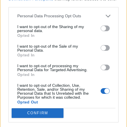
third parties.
Personal Data Processing Opt Outs
I want to opt-out of the Sharing of my
personal data.
Opted In
Takimi i ambasadores së
Alibeaj ankimoi njohjen e
SHBA me Alibeajn,
Kuvendit të Berishës, vjen
I want to opt-out of the Sale of my
Personal Data.
Komisioni i Rithemelimit:
reagimi i parë nga
Opted In
Kim shkelmoi vendimin e
Komisioni i Rithemelimit
15:54 / 05/04/2022
17:02 / 04/04/2022
schedule
schedule
gjykatës
I want to opt-out of processing my
Personal Data for Targeted Advertising.
Opted In
I want to opt-out of Collection, Use,
Retention, Sale, and/or Sharing of my
Personal Data that Is Unrelated with the
Purposes for which it was collected.
Opted Out
CONFIRM
“Rithemelimi” i kthen
“Rithemelimi” arrin tjetër
përgjigje Bardhit: Ata që e
fitore, merr kontrollin e