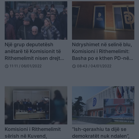
Një grup deputetësh
Ndryshimet në selinë blu,
anëtarë të Komisionit të
Komisioni i Rithemelimit:
Rithemelimit nisen drejt
Basha po e kthen PD-në
selisë blu
në bunker privat
11:11 / 06/01/2022
08:43 / 04/01/2022
schedule
schedule
Komisioni i Rithemelimit
“Ish-qeraxhiu ta dijë se
sërish në Kuvend,
demokratët nuk ndalen”,