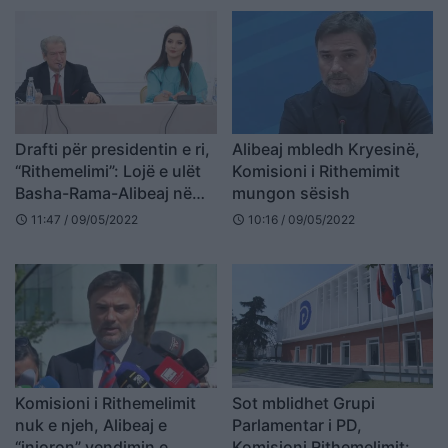
Drafti për presidentin e ri,
Alibeaj mbledh Kryesinë,
“Rithemelimi”: Lojë e ulët
Komisioni i Rithemimit
Basha-Rama-Alibeaj në
mungon sësish
kurriz të popullit
11:47 / 09/05/2022
10:16 / 09/05/2022
schedule
schedule
Komisioni i Rithemelimit
Sot mblidhet Grupi
nuk e njeh, Alibeaj e
Parlamentar i PD,
“injoron” vendimin e
Komisioni Rithemelimit: