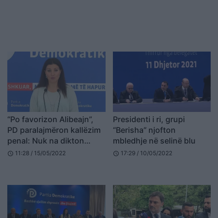
“Po favorizon Alibeajn”,
Presidenti i ri, grupi
PD paralajmëron kallëzim
“Berisha” njofton
penal: Nuk na dikton
mbledhje në selinë blu
askush me vendime
11:28 / 15/05/2022
17:29 / 10/05/2022
schedule
schedule
gjykate