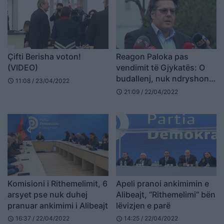
Çifti Berisha voton!
Reagon Paloka pas
(VIDEO)
vendimit të Gjykatës: O
budallenj, nuk ndryshon
11:08 / 23/04/2022
schedule
historia e as demokratët
21:09 / 22/04/2022
schedule
Komisioni i Rithemelimit, 6
Apeli pranoi ankimimin e
arsyet pse nuk duhej
Alibeajt, “Rithemelimi” bën
pranuar ankimimi i Alibeajt
lëvizjen e parë
16:37 / 22/04/2022
14:25 / 22/04/2022
schedule
schedule