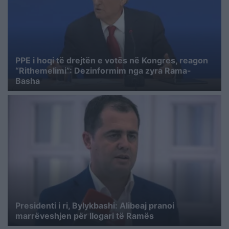
PPE i hoqi të drejtën e votës në Kongres, reagon
“Rithemelimi”: Dezinformim nga zyra Rama-
Basha
Presidenti i ri, Bylykbashi: Alibeaj pranoi
marrëveshjen për llogari të Ramës