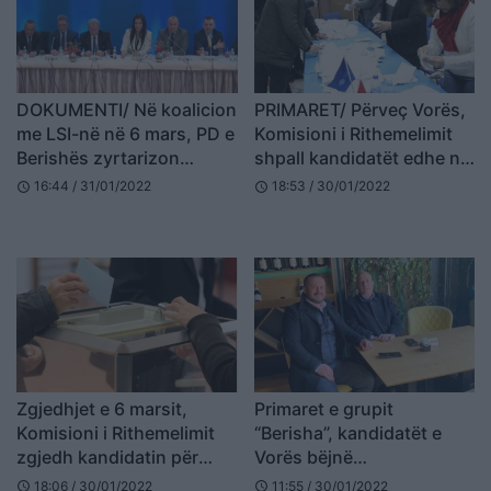
DOKUMENTI/ Në koalicion
PRIMARET/ Përveç Vorës,
me LSI-në në 6 mars, PD e
Komisioni i Rithemelimit
Berishës zyrtarizon
shpall kandidatët edhe në
kandidatët për
4 bashkitë e tjera
16:44 / 31/01/2022
18:53 / 30/01/2022
schedule
schedule
kryebashkiakë (FOTO
LAJM)
Zgjedhjet e 6 marsit,
Primaret e grupit
Komisioni i Rithemelimit
“Berisha”, kandidatët e
zgjedh kandidatin për
Vorës bëjnë
Vorën
“armëpushim”: Fitoftë më i
18:06 / 30/01/2022
11:55 / 30/01/2022
schedule
schedule