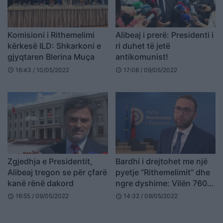
Komisioni i Rithemelimi
Alibeaj i prerë: Presidenti i
kërkesë ILD: Shkarkoni e
ri duhet të jetë
gjyqtaren Blerina Muça
antikomunist!
16:43 / 10/05/2022
17:08 / 09/05/2022
schedule
schedule
Zgjedhja e Presidentit,
Bardhi i drejtohet me një
Alibeaj tregon se për çfarë
pyetje “Rithemelimit” dhe
kanë rënë dakord
ngre dyshime: Vilën 760
mijë euro, e shitën apo
16:55 / 09/05/2022
14:32 / 09/05/2022
schedule
schedule
s’po jua ble askush