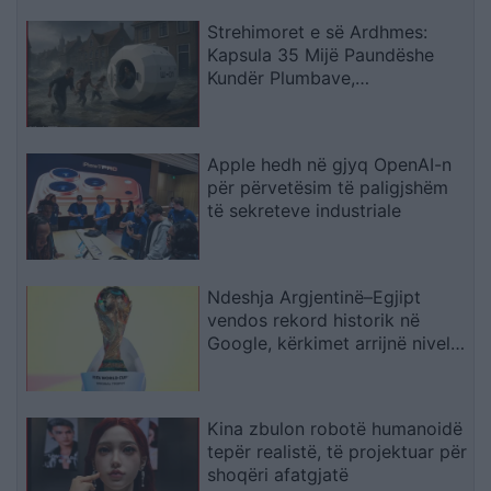
Strehimoret e së Ardhmes:
Kapsula 35 Mijë Paundëshe
Kundër Plumbave,
Shpërthimeve dhe Fatkeqësive
Natyrore
Apple hedh në gjyq OpenAI-n
për përvetësim të paligjshëm
të sekreteve industriale
Ndeshja Argjentinë–Egjipt
vendos rekord historik në
Google, kërkimet arrijnë nivele
të papara
Kina zbulon robotë humanoidë
tepër realistë, të projektuar për
shoqëri afatgjatë