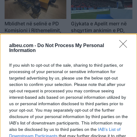
Mblidhet në selinë e PD
Gjykata e Apelit merr në
Komisioni i Rithemelimit,
shqyrtim ankimin e PD,
kush janë pjesëmarrësit
caktohet trupa gjykuese
(FOTO LAJM)
19:54 / 13/04/2022
15:13 / 12/04/2022
albeu.com -
Do Not Process My Personal
schedule
schedule
Information
If you wish to opt-out of the sale, sharing to third parties, or
processing of your personal or sensitive information for
targeted advertising by us, please use the below opt-out
section to confirm your selection. Please note that after your
opt-out request is processed you may continue seeing
interest-based ads based on personal information utilized by
“Jemi në gjumë”, Bledi
Yuri Kim njohu Alibeajn,
us or personal information disclosed to third parties prior to
Cuci “thumbon” Ulsi
mblidhet Komisioni i
your opt-out. You may separately opt-out of the further
Manjan: Mu duke si anëtar
Rithemelimit
disclosure of your personal information by third parties on the
i “Rithemelimit”
17:30 / 09/04/2022
11:04 / 06/04/2022
IAB’s list of downstream participants. This information may
schedule
schedule
also be disclosed by us to third parties on the
IAB’s List of
Downstream Participants
that may further disclose it to other