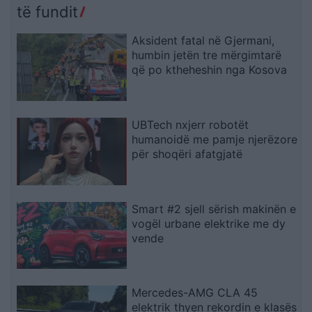
të fundit
Aksident fatal në Gjermani,
humbin jetën tre mërgimtarë
që po ktheheshin nga Kosova
UBTech nxjerr robotët
humanoidë me pamje njerëzore
për shoqëri afatgjatë
Smart #2 sjell sërish makinën e
vogël urbane elektrike me dy
vende
Mercedes-AMG CLA 45
elektrik thyen rekordin e klasës