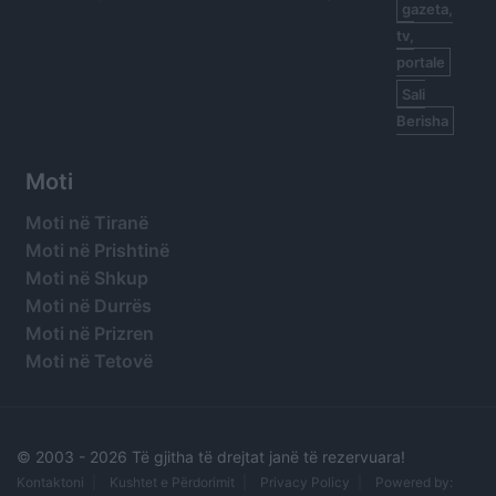
gazeta,
tv,
portale
Sali
Berisha
Moti
Moti në Tiranë
Moti në Prishtinë
Moti në Shkup
Moti në Durrës
Moti në Prizren
Moti në Tetovë
© 2003 -
2026 Të gjitha të drejtat janë të rezervuara!
Kontaktoni
Kushtet e Përdorimit
Privacy Policy
Powered by: