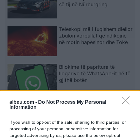
së tij në Nürburgring
Teleskopi më i fuqishëm diellor
zbulon vorbullat që ndikojnë
në motin hapësinor dhe Tokë
Bllokime të papritura të
llogarive të WhatsApp-it në të
gjithë botën
albeu.com -
Do Not Process My Personal
Drejtues nga OpenAI, Meta dhe
Information
Google bëjnë thirrje për frenim
të IA-së: “Mund të dalë jashtë
If you wish to opt-out of the sale, sharing to third parties, or
kontrollit
processing of your personal or sensitive information for
targeted advertising by us, please use the below opt-out