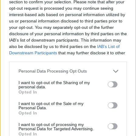
section to confirm your selection. Please note that after your
opt-out request is processed you may continue seeing
interest-based ads based on personal information utilized by
us or personal information disclosed to third parties prior to
your opt-out. You may separately opt-out of the further
disclosure of your personal information by third parties on the
IAB’s list of downstream participants. This information may
also be disclosed by us to third parties on the
IAB’s List of
Downstream Participants
that may further disclose it to other
third parties.
Personal Data Processing Opt Outs
I want to opt-out of the Sharing of my
personal data.
Opted In
I want to opt-out of the Sale of my
Personal Data.
Esim for Global
|
Esim for Europe
|
Esim for Caribbean
Opted In
|
Esim for USA
|
Esim for Italy
|
Esim for Spain
|
Esim
I want to opt-out of processing my
for Turkey
|
Esim for Germany
|
Esim for Greece
|
Esim
Personal Data for Targeted Advertising.
Opted In
for Asia
|
Esim for World Cup 2026
|
Esim for Saudi