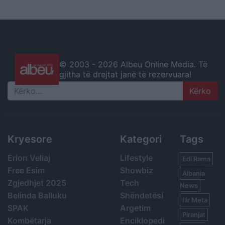
© 2003 -
2026 Albeu Online Media. Të
gjitha të drejtat janë të rezervuara!
Search
Kryesore
Kategori
Tags
Erion Veliaj
Lifestyle
Edi Rama
Free Esim
Showbiz
Albania
Zgjedhjet 2025
Tech
News
Belinda Balluku
Shëndetësi
Ilir Meta
SPAK
Argetim
Piranjat
Kombëtarja
Enciklopedi