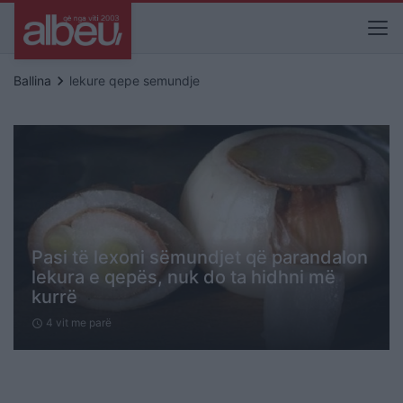
keyboard_arrow_right
Ballina
lekure qepe semundje
Pasi të lexoni sëmundjet që parandalon
lekura e qepës, nuk do ta hidhni më
kurrë
4 vit me parë
schedule