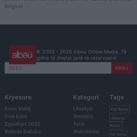
Belgium
© 2003 -
2026 Albeu Online Media. Të
gjitha të drejtat janë të rezervuara!
Search
Kryesore
Kategori
Tags
Erion Veliaj
Lifestyle
Edi Rama
Free Esim
Showbiz
Albania
Zgjedhjet 2025
Tech
News
Belinda Balluku
Shëndetësi
Ilir Meta