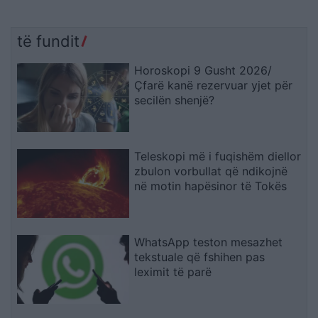
të fundit
Horoskopi 9 Gusht 2026/
Çfarë kanë rezervuar yjet për
secilën shenjë?
Teleskopi më i fuqishëm diellor
zbulon vorbullat që ndikojnë
në motin hapësinor të Tokës
WhatsApp teston mesazhet
tekstuale që fshihen pas
leximit të parë