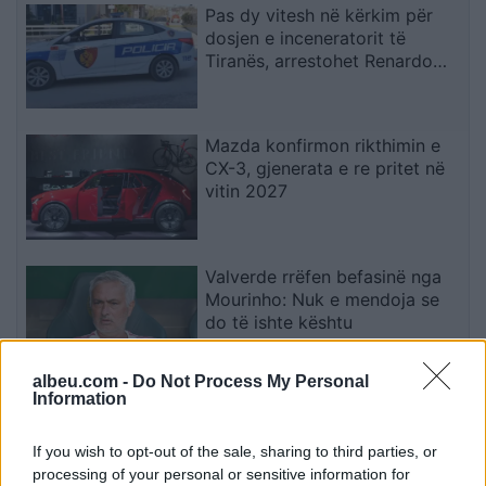
Pas dy vitesh në kërkim për
dosjen e inceneratorit të
Tiranës, arrestohet Renardo
Nallbani në Palasë
Mazda konfirmon rikthimin e
CX-3, gjenerata e re pritet në
vitin 2027
Valverde rrëfen befasinë nga
Mourinho: Nuk e mendoja se
do të ishte kështu
albeu.com -
Do Not Process My Personal
Information
Arrestohet 73-vjeçari në Krujë,
ndezi zjarr për të djegur barin
If you wish to opt-out of the sale, sharing to third parties, or
dhe flakët u përhapën drejt
processing of your personal or sensitive information for
malit