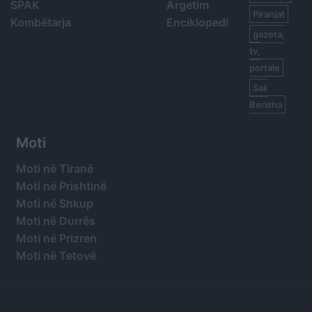
SPAK
Argetim
Piranjat
Kombëtarja
Enciklopedi
gazeta,
tv,
portale
Sali
Berisha
Moti
Moti në Tiranë
Moti në Prishtinë
Moti në Shkup
Moti në Durrës
Moti në Prizren
Moti në Tetovë