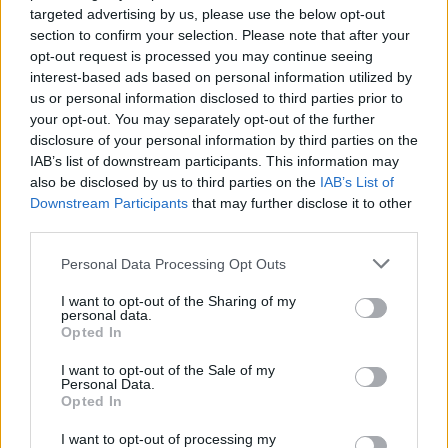
targeted advertising by us, please use the below opt-out
section to confirm your selection. Please note that after your
opt-out request is processed you may continue seeing
interest-based ads based on personal information utilized by
us or personal information disclosed to third parties prior to
your opt-out. You may separately opt-out of the further
disclosure of your personal information by third parties on the
IAB’s list of downstream participants. This information may
also be disclosed by us to third parties on the
IAB’s List of
Downstream Participants
that may further disclose it to other
third parties.
Personal Data Processing Opt Outs
I want to opt-out of the Sharing of my
personal data.
Opted In
I want to opt-out of the Sale of my
Personal Data.
Opted In
Esim for Global
|
Esim for Europe
|
Esim for Caribbean
I want to opt-out of processing my
|
Esim for USA
|
Esim for Italy
|
Esim for Spain
|
Esim