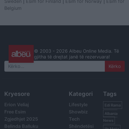
Sweden
|
Esim for Finland
|
Esim for Norway
|
Esim for
Belgium
© 2003 -
2026 Albeu Online Media. Të
gjitha të drejtat janë të rezervuara!
Search
Kryesore
Kategori
Tags
Erion Veliaj
Lifestyle
Edi Rama
Free Esim
Showbiz
Albania
Zgjedhjet 2025
Tech
News
Belinda Balluku
Shëndetësi
Ilir Meta