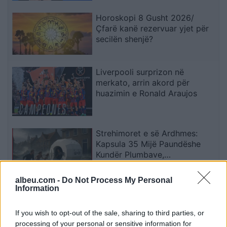
Horoskopi 8 Gusht 2026/
Çfarë kanë rezervuar yjet për
secilën shenjë?
Liverpooli surprizon në
merkato, arrin akord për
huazimin e Ronald Araujos
Strehimoret e së Ardhmes:
Kapsula 35 Mijë Paundëshe
Kundër Plumbave,
Shpërthimeve dhe Fatkeqësive
Natyrore
albeu.com -
Do Not Process My Personal
Information
Apple hedh në gjyq OpenAI-n
për përvetësim të paligjshëm
If you wish to opt-out of the sale, sharing to third parties, or
të sekreteve industriale
processing of your personal or sensitive information for