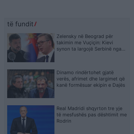
të fundit
Zelensky në Beograd për
takimin me Vuçiçin: Kievi
synon ta largojë Serbinë nga
kampi rus
Dinamo rindërtohet gjatë
verës, afrimet dhe largimet që
kanë formësuar ekipin e Dajës
Real Madridi shqyrton tre yje
të mesfushës pas dështimit me
Rodrin