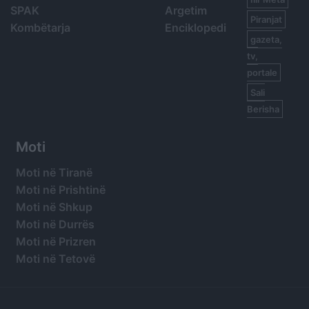
SPAK
Argetim
Piranjat
Kombëtarja
Enciklopedi
gazeta,
tv,
portale
Sali
Berisha
Moti
Moti në Tiranë
Moti në Prishtinë
Moti në Shkup
Moti në Durrës
Moti në Prizren
Moti në Tetovë