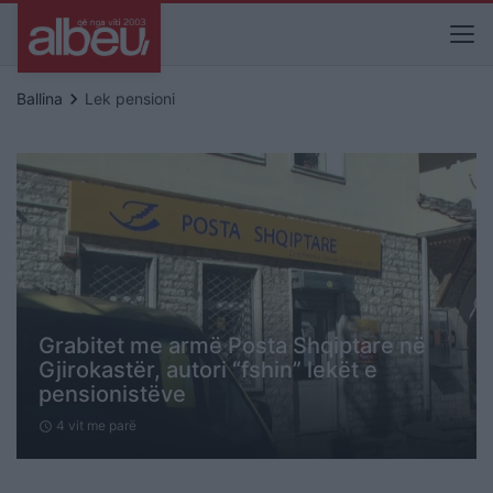
keyboard_arrow_right
Ballina
Lek pensioni
Grabitet me armë Posta Shqiptare në
Gjirokastër, autori “fshin” lekët e
pensionistëve
4 vit me parë
schedule