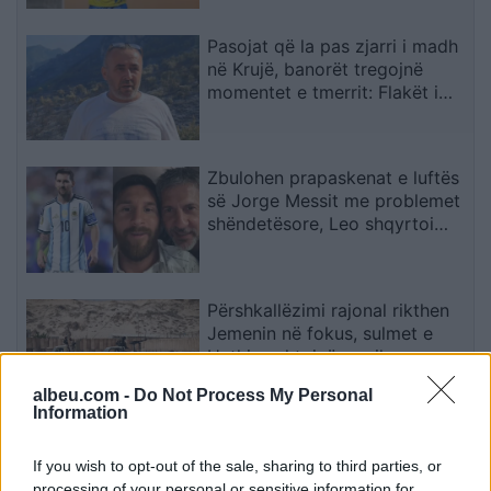
Pasojat që la pas zjarri i madh
në Krujë, banorët tregojnë
momentet e tmerrit: Flakët i
kemi mbajtur vetë nën kontroll,
zjarrfikësja fiku vetëm vatrat e
vogla (VIDEO)
Zbulohen prapaskenat e luftës
së Jorge Messit me problemet
shëndetësore, Leo shqyrtoi
largimin nga Botërori
Përshkallëzimi rajonal rikthen
Jemenin në fokus, sulmet e
Huthive shtojnë rrezikun e
zgjerimit të luftës
albeu.com -
Do Not Process My Personal
Information
Vrasja e 20-vjeçarit në Korçë/
Zbardhet dëshmia e autorit,
If you wish to opt-out of the sale, sharing to third parties, or
shkak ngacmimi i të dashurës
processing of your personal or sensitive information for