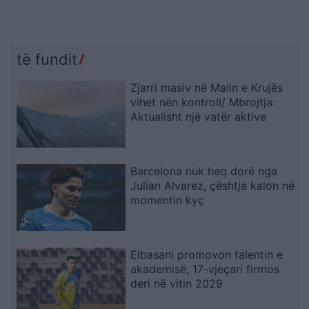
të fundit
Zjarri masiv në Malin e Krujës
vihet nën kontroll/ Mbrojtja:
Aktualisht një vatër aktive
Barcelona nuk heq dorë nga
Julian Alvarez, çështja kalon në
momentin kyç
Elbasani promovon talentin e
akademisë, 17-vjeçari firmos
deri në vitin 2029