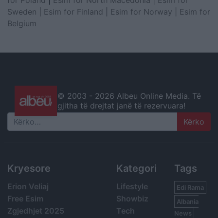
Sweden
|
Esim for Finland
|
Esim for Norway
|
Esim for
Belgium
© 2003 -
2026 Albeu Online Media. Të
gjitha të drejtat janë të rezervuara!
Search
Kryesore
Kategori
Tags
Erion Veliaj
Lifestyle
Edi Rama
Free Esim
Showbiz
Albania
Zgjedhjet 2025
Tech
News