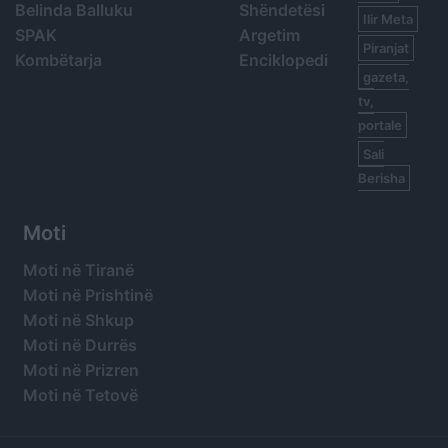
Belinda Balluku
Shëndetësi
Ilir Meta
SPAK
Argetim
Piranjat
Kombëtarja
Enciklopedi
gazeta,
tv,
portale
Sali
Berisha
Moti
Moti në Tiranë
Moti në Prishtinë
Moti në Shkup
Moti në Durrës
Moti në Prizren
Moti në Tetovë