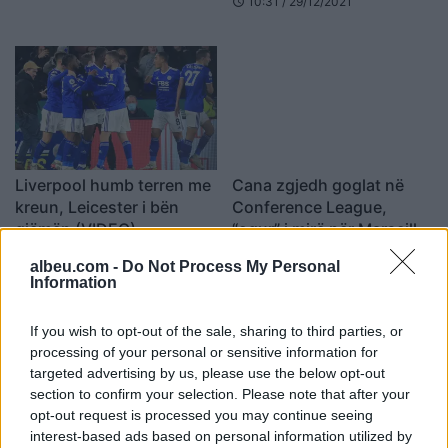
10:31 / 29/12/2021
schedule
Liverpool humb terren me
Cana zgjedh goglat në
kreun, Leicester i bën
Conference League,
gjëmën (VIDEO)
“ogur” i mirë për Marseille,
me fat Leicester
22:49 / 28/12/2021
14:48 / 13/12/2021
schedule
schedule
albeu.com -
Do Not Process My Personal
Information
If you wish to opt-out of the sale, sharing to third parties, or
processing of your personal or sensitive information for
targeted advertising by us, please use the below opt-out
section to confirm your selection. Please note that after your
opt-out request is processed you may continue seeing
interest-based ads based on personal information utilized by