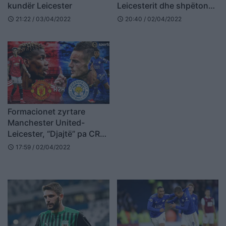
kundër Leicester
Leicesterit dhe shpëton
Man.United (VIDEO)
21:22 / 03/04/2022
20:40 / 02/04/2022
schedule
schedule
Formacionet zyrtare
Manchester United-
Leicester, “Djajtë” pa CR7
(FOTO LAJM)
17:59 / 02/04/2022
schedule