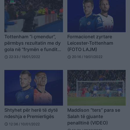
Tottenham “i çmendur”,
Formacionet zyrtare
përmbys rezultatin me dy
Leicester-Tottenham
gola në “frymën e fundit”
(FOTO LAJM)
(VIDEO)
22:33 / 19/01/2022
20:16 / 19/01/2022
schedule
schedule
Shtyhet për herë të dytë
Maddison “ters” para se
ndeshja e Premierligës
Salah të gjuante
penalltinë (VIDEO)
12:36 / 10/01/2022
schedule