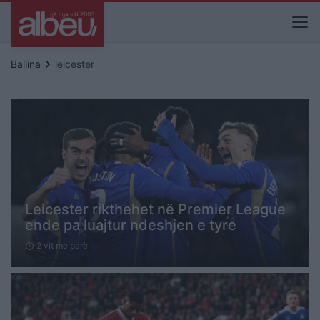
keyboard_arrow_right
Ballina
leicester
Leicester rikthehet në Premier League
ende pa luajtur ndeshjen e tyre
2 vit me parë
schedule