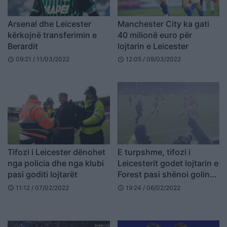
Arsenal dhe Leicester
Manchester City ka gati
kërkojnë transferimin e
40 milionë euro për
Berardit
lojtarin e Leicester
09:21 / 11/03/2022
12:05 / 09/03/2022
schedule
schedule
Tifozi i Leicester dënohet
E turpshme, tifozi i
nga policia dhe nga klubi
Leicesterit godet lojtarin e
pasi goditi lojtarët
Forest pasi shënoi golin
(VIDEO)
11:12 / 07/02/2022
19:24 / 06/02/2022
schedule
schedule