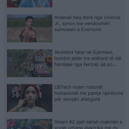
Arsenali heq dorë nga Vinicius
Jr., synon me vendosmëri
sulmuesin e Evertonit
Aksident fatal në Gjermani,
humbin jetën tre anëtarë të një
familjeje nga Ferizaji që po
ktheheshin nga Kosova
UBTech nxjerr robotët
humanoidë me pamje njerëzore
për shoqëri afatgjatë
Smart #2 sjell sërish makinën e
vogël urbane elektrike me dy