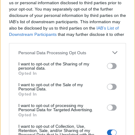
Chelsea “blindon” kreun,
Super Chelsea, Blutë
us or personal information disclosed to third parties prior to
your opt-out. You may separately opt-out of the further
triumfon bindshëm ndaj
dyfishojnë shifrat kundër
disclosure of your personal information by third parties on the
Leicester (VIDEO)
Leicester (VIDEO)
IAB’s list of downstream participants. This information may
15:23 / 20/11/2021
14:11 / 20/11/2021
schedule
schedule
also be disclosed by us to third parties on the
IAB’s List of
Downstream Participants
that may further disclose it to other
third parties.
Personal Data Processing Opt Outs
I want to opt-out of the Sharing of my
personal data.
Opted In
Zhbllokohet sfida,
Formacionet zyrtare
I want to opt-out of the Sale of my
Chelsea befason
Leicester-Chelsea (FOTO
Personal Data.
Leicester (VIDEO)
LAJM)
Opted In
13:58 / 20/11/2021
12:52 / 20/11/2021
schedule
schedule
I want to opt-out of processing my
Personal Data for Targeted Advertising.
Opted In
I want to opt-out of Collection, Use,
Retention, Sale, and/or Sharing of my
Personal Data that Is Unrelated with the