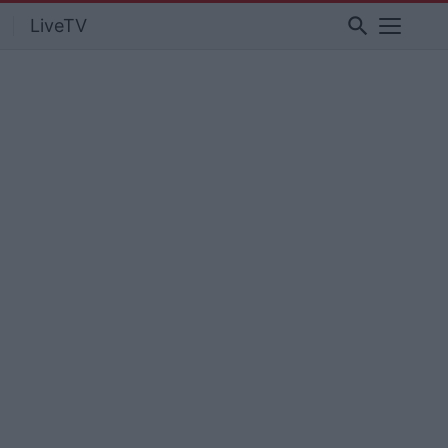
search
LiveTV