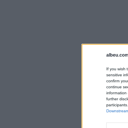
albeu.com
If you wish 
sensitive in
confirm you
continue se
information 
further disc
participants
Downstream 