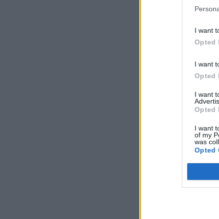
Persona
I want t
Opted 
I want t
Opted 
I want 
Advertis
Opted 
I want t
of my P
was col
Opted 