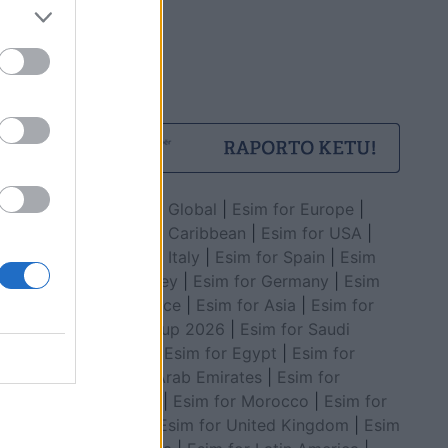
Esim for Global
|
Esim for Europe
|
Esim for Caribbean
|
Esim for USA
|
Esim for Italy
|
Esim for Spain
|
Esim
for Turkey
|
Esim for Germany
|
Esim
for Greece
|
Esim for Asia
|
Esim for
World Cup 2026
|
Esim for Saudi
Arabia
|
Esim for Egypt
|
Esim for
United Arab Emirates
|
Esim for
Balkans
|
Esim for Morocco
|
Esim for
China
|
Esim for United Kingdom
|
Esim