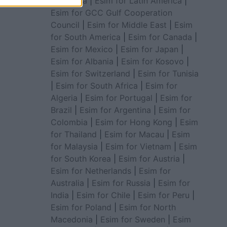
for Africa
|
Esim for Latin America
|
Esim for GCC Gulf Cooperation
Council
|
Esim for Middle East
|
Esim
for South America
|
Esim for Canada
|
Esim for Mexico
|
Esim for Japan
|
Esim for Albania
|
Esim for Kosovo
|
Esim for Switzerland
|
Esim for Tunisia
|
Esim for South Africa
|
Esim for
Algeria
|
Esim for Portugal
|
Esim for
Brazil
|
Esim for Argentina
|
Esim for
Colombia
|
Esim for Hong Kong
|
Esim
for Thailand
|
Esim for Macau
|
Esim
for Malaysia
|
Esim for Vietnam
|
Esim
for South Korea
|
Esim for Austria
|
Esim for Netherlands
|
Esim for
Australia
|
Esim for Russia
|
Esim for
India
|
Esim for Chile
|
Esim for Peru
|
Esim for Poland
|
Esim for North
Macedonia
|
Esim for Sweden
|
Esim