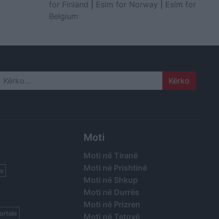
for Finland
|
Esim for Norway
|
Esim for
Belgium
Search
Moti
Moti në Tiranë
Moti në Prishtinë
s
Moti në Shkup
Moti në Durrës
Moti në Prizren
ortale
Moti në Tetovë