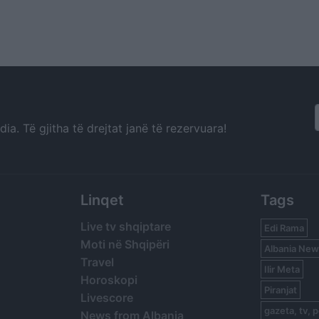
a. Të gjitha të drejtat janë të rezervuara!
Linqet
Tags
Live tv shqiptare
Edi Rama
Moti në Shqipëri
Albania New
Travel
Ilir Meta
Horoskopi
Piranjat
Livescore
gazeta, tv, p
News from Albania