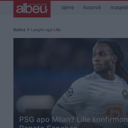
lajme
kosovë
maqed
keyboard_arrow_right
Ballina
Largim nga Lille
PSG apo Milan? Lille konfirmon