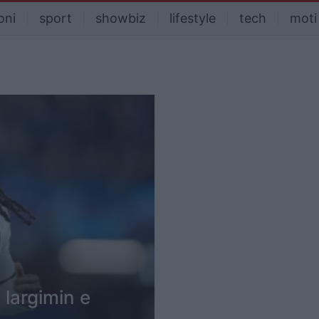
oni
sport
showbiz
lifestyle
tech
moti
 largimin e