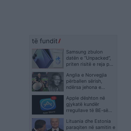
të fundit
Samsung zbulon
datën e “Unpacked”,
priten risitë e reja për
linjën Galaxy
Anglia e Norvegjia
përballen sërish,
ndërsa jehona e
Bjorge Lillelien
Apple dështon në
vazhdon të bashkojë
gjykatë kundër
historinë e tyre
rregullave të BE-së
për App Store dhe
Lituania dhe Estonia
iOS
paraqiten në samitin e