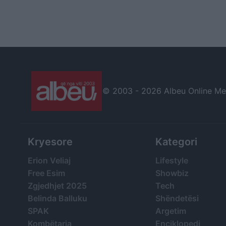
© 2003 -
2026 Albeu Online Medi
Kryesore
Kategori
Erion Veliaj
Lifestyle
Free Esim
Showbiz
Zgjedhjet 2025
Tech
Belinda Balluku
Shëndetësi
SPAK
Argetim
Kombëtarja
Enciklopedi