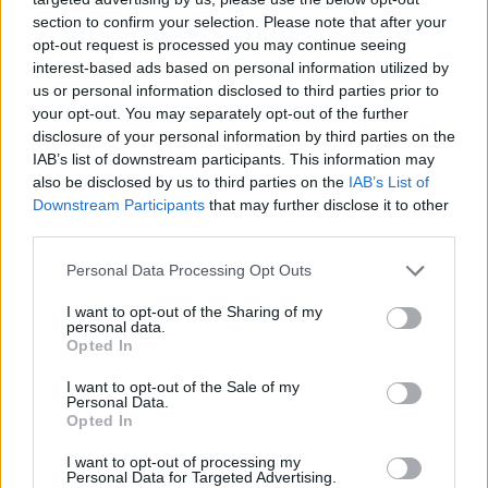
section to confirm your selection. Please note that after your
opt-out request is processed you may continue seeing
interest-based ads based on personal information utilized by
us or personal information disclosed to third parties prior to
your opt-out. You may separately opt-out of the further
disclosure of your personal information by third parties on the
IAB’s list of downstream participants. This information may
also be disclosed by us to third parties on the
IAB’s List of
Downstream Participants
that may further disclose it to other
third parties.
Personal Data Processing Opt Outs
I want to opt-out of the Sharing of my
personal data.
Opted In
I want to opt-out of the Sale of my
Personal Data.
Opted In
Esim for Global
|
Esim for Europe
|
Esim for Caribbean
|
Esim for USA
|
Esim for Italy
|
Esim for Spain
|
Esim
I want to opt-out of processing my
Personal Data for Targeted Advertising.
for Turkey
|
Esim for Germany
|
Esim for Greece
|
Esim