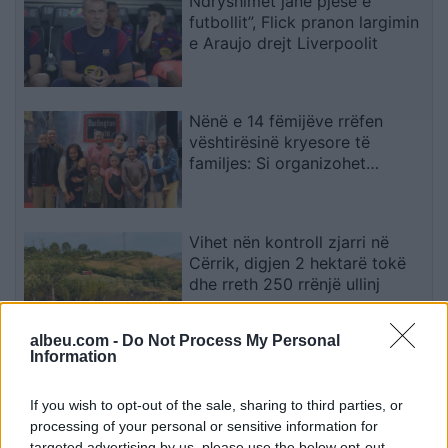
Ndryshimet janë pjesë e
futbollit”, Flick pranon largimin
e Araujo drejt Liverpoolit
Nënë e 14 fëmijëve rrëfen
vështirësinë kryesore të
familjes: Si organizohet
transporti
Vihet nën kontroll zjarri në
Cërrik, digjen 2 hektarë tokë
dhe rreth 250 rrënjë ullinj
albeu.com -
Do Not Process My Personal
Information
Përfundon protesta e 71-të
qytetare, mesazhi i qartë për
qeverinë: “Nesër më shumë”,
If you wish to opt-out of the sale, sharing to third parties, or
kërkohet largimi i Ramës
processing of your personal or sensitive information for
targeted advertising by us, please use the below opt-out