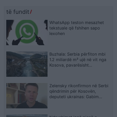
të fundit
WhatsApp teston mesazhet
tekstuale që fshihen sapo
lexohen
Buzhala: Serbia përfiton mbi
1.2 miliardë m³ ujë në vit nga
Kosova, pavarësisht
kërcënimeve për Ibërin
Zelensky rikonfirmon në Serbi
qëndrimin për Kosovën,
deputeti ukrainas: Gabim
diplomatik, Ukraina duhet ta
njohë