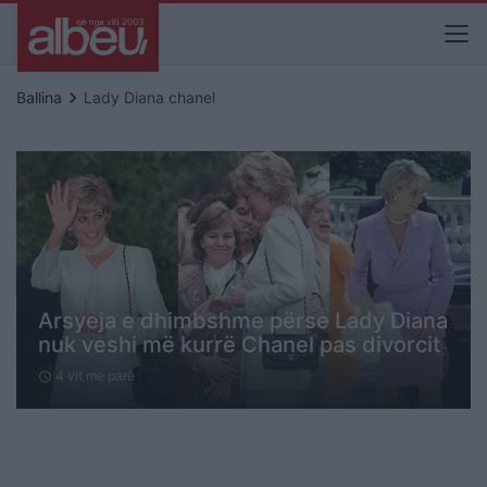
keyboard_arrow_right
Ballina
Lady Diana chanel
Arsyeja e dhimbshme përse Lady Diana
nuk veshi më kurrë Chanel pas divorcit
4 vit me parë
schedule