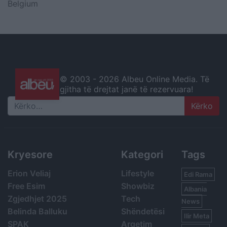
Belgium
© 2003 -
2026 Albeu Online Media. Të
gjitha të drejtat janë të rezervuara!
Search
Kryesore
Kategori
Tags
Erion Veliaj
Lifestyle
Edi Rama
Free Esim
Showbiz
Albania
Zgjedhjet 2025
Tech
News
Belinda Balluku
Shëndetësi
Ilir Meta
SPAK
Argetim