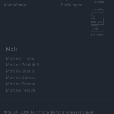
Piranjat
Kombëtarja
Enciklopedi
gazeta,
tv,
portale
Sali
Berisha
Moti
Moti në Tiranë
Moti në Prishtinë
Moti në Shkup
Moti në Durrës
Moti në Prizren
Moti në Tetovë
© 2003 -
2026 Të gjitha të drejtat janë të rezervuara!