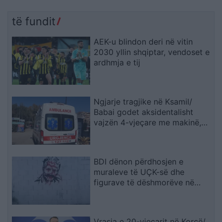
të fundit
AEK-u blindon deri në vitin
2030 yllin shqiptar, vendoset e
ardhmja e tij
Ngjarje tragjike në Ksamil/
Babai godet aksidentalisht
vajzën 4-vjeçare me makinë,
fëmija humb jetën
BDI dënon përdhosjen e
muraleve të UÇK-së dhe
figurave të dëshmorëve në
Çair
Vrasja e 20-vjeçarit në Korçë/