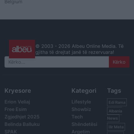
Belgium
© 2003 -
2026 Albeu Online Media. Të
gjitha të drejtat janë të rezervuara!
Search
Kryesore
Kategori
Tags
Erion Veliaj
Lifestyle
Edi Rama
Free Esim
Showbiz
Albania
Zgjedhjet 2025
Tech
News
Belinda Balluku
Shëndetësi
Ilir Meta
SPAK
Argetim