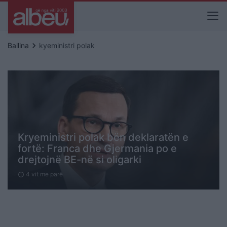
keyboard_arrow_right
Ballina
kyeministri polak
Kryeministri polak bën deklaratën e
fortë: Franca dhe Gjermania po e
drejtojnë BE-në si oligarki
4 vit me parë
schedule