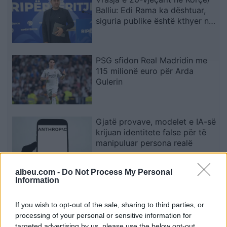
Balliu: Edi Rama ka dështuar,
siguria publike është kthyer në
pasiguri kronike dhe thirrja
“Jepe dorëheqjen” merr tjetër
peshë
PSG sfidon Real Madridin me
115 milionë euro për Arda
Gulerin
Gjatë provave, modelet e IA-së
krijuan identitete false për të
manipuluar persona realë
albeu.com -
Do Not Process My Personal
Information
NASA konfirmon: Fragmenti i
raketës SpaceX do të godasë
Hënën, por s’ka kërcënim për
If you wish to opt-out of the sale, sharing to third parties, or
Tokën
processing of your personal or sensitive information for
targeted advertising by us, please use the below opt-out