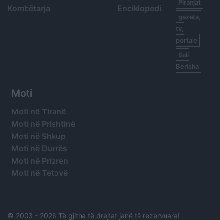
Piranjat
Kombëtarja
Enciklopedi
gazeta,
tv,
portale
Sali
Berisha
Moti
Moti në Tiranë
Moti në Prishtinë
Moti në Shkup
Moti në Durrës
Moti në Prizren
Moti në Tetovë
© 2003 -
2026 Të gjitha të drejtat janë të rezervuara!