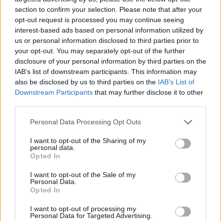
section to confirm your selection. Please note that after your
opt-out request is processed you may continue seeing
interest-based ads based on personal information utilized by
us or personal information disclosed to third parties prior to
your opt-out. You may separately opt-out of the further
disclosure of your personal information by third parties on the
IAB’s list of downstream participants. This information may
also be disclosed by us to third parties on the
IAB’s List of
Downstream Participants
that may further disclose it to other
third parties.
Personal Data Processing Opt Outs
I want to opt-out of the Sharing of my
personal data.
Opted In
I want to opt-out of the Sale of my
Personal Data.
Opted In
Esim for Global
|
Esim for Europe
|
Esim for Caribbean
|
Esim for USA
|
Esim for Italy
|
Esim for Spain
|
Esim
I want to opt-out of processing my
Personal Data for Targeted Advertising.
for Turkey
|
Esim for Germany
|
Esim for Greece
|
Esim