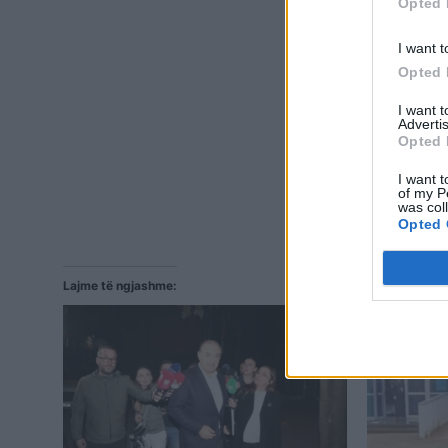
Opted 
I want t
Opted 
I want 
Advertis
Opted 
I want t
of my P
was col
Opted 
Lajme të ngjashme: