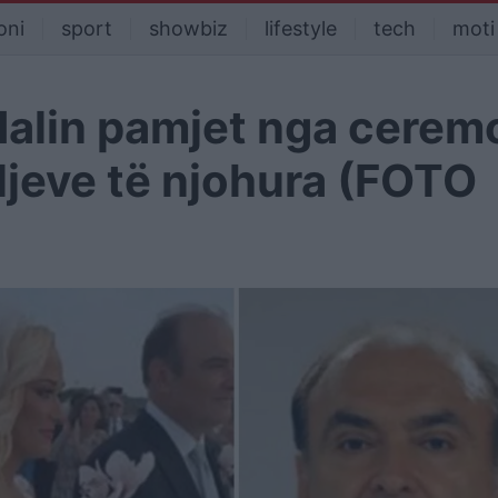
oni
sport
showbiz
lifestyle
tech
moti
 dalin pamjet nga cerem
iljeve të njohura (FOTO