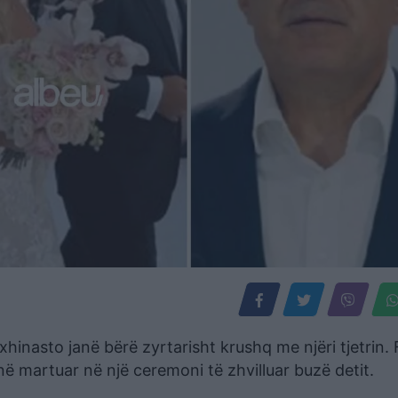
inasto janë bërë zyrtarisht krushq me njëri tjetrin. 
anë martuar në një ceremoni të zhvilluar buzë detit.