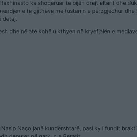
Haxhinasto ka shoqëruar të bijën drejt altarit dhe duk
mendjen e të gjithëve me fustanin e përzgjedhur dhe 
 detaj.
vitesh dhe në atë kohë u kthyen në kryefjalën e mediav
Nasip Naço janë kundërshtarë, pasi ky i fundit brakti
jodh deputet në qarkun e Beratit.