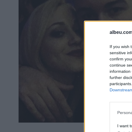
albeu.com
If you wish 
sensitive in
confirm you
continue se
information 
further disc
participants
Downstream 
Persona
I want t