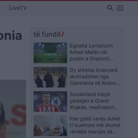
search
LiveTV
onia
të fundit
Egnatia zyrtarizon
Arben Metën në
postin e Drejtorit
Ekzekutiv
Dy shtetas kosovarë
ekstradohen nga
Gjermania në Kosovë
pas kërkimit
Sunderland mbyll
ndërkombëtar
çështjen e Granit
Xhakës, mesfushori
shqiptar nuk lëviz në
Pse gjatë verës duhet
verë
t’i kushtoni më shumë
rëndësi marrjes së
kaliumit?