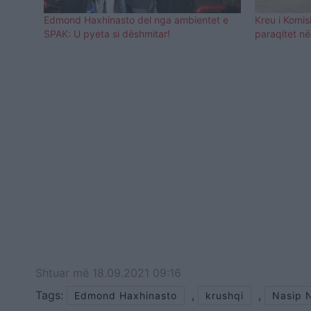
Edmond Haxhinasto del nga ambientet e
Kreu i Komis
SPAK: U pyeta si dëshmitar!
paraqitet n
Shtuar
më
18.09.2021 09:16
Tags:
,
,
Edmond Haxhinasto
krushqi
Nasip 