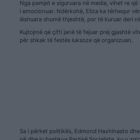
Nga pamjet e siguruara në media, vihet re që 
i emocionuar. Ndërkohë, Eliza ka tërhequr vë
lëshuara shumë thjeshtë, por të kuruar deri në
Kujtojmë që çifti janë të fejuar prej gjashtë 
për shkak të festës luksoze që organizuan.
Sa i përket politikës, Edmond Haxhinasto dhe 
në dhe iu bashkua Partisë Socialiste, ku u zg