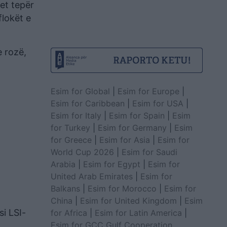
et tepër
flokët e
e rozë,
Esim for Global
|
Esim for Europe
|
Esim for Caribbean
|
Esim for USA
|
Esim for Italy
|
Esim for Spain
|
Esim
for Turkey
|
Esim for Germany
|
Esim
for Greece
|
Esim for Asia
|
Esim for
World Cup 2026
|
Esim for Saudi
Arabia
|
Esim for Egypt
|
Esim for
United Arab Emirates
|
Esim for
Balkans
|
Esim for Morocco
|
Esim for
China
|
Esim for United Kingdom
|
Esim
si LSI-
for Africa
|
Esim for Latin America
|
Esim for GCC Gulf Cooperation