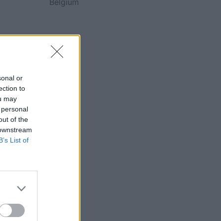
Belgium
sonal or
ection to
ou may
 personal
out of the
 downstream
B’s List of