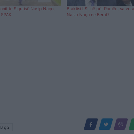
ionit të Sigurisë Nasip Naço,
Braktisi LSI-në për Ramën, sa vot
ë SPAK
Nasip Naço në Berat?
Naço