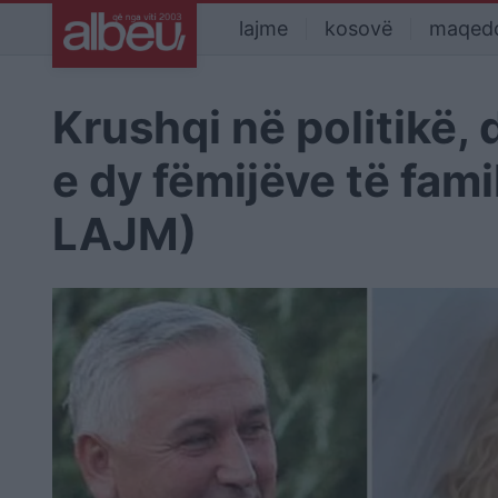
lajme
kosovë
maqed
Krushqi në politikë,
e dy fëmijëve të fam
LAJM)