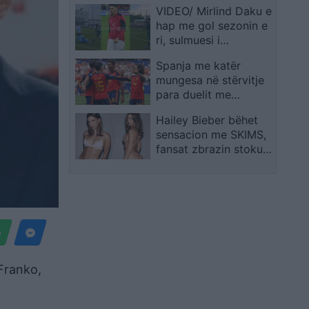
VIDEO/ Mirlind Daku e
hap me gol sezonin e
ri, sulmuesi i
Kombëtares jep sinjale
Spanja me katër
të forta për Rolando
mungesa në stërvitje
Maran
para duelit me
Portugalinë
Hailey Bieber bëhet
sensacion me SKIMS,
fansat zbrazin stokun
e koleksionit të ri
Franko,