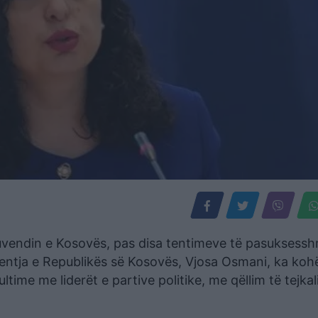
 Kuvendin e Kosovës, pas disa tentimeve të pasuksess
dentja e Republikës së Kosovës, Vjosa Osmani, ka koh
time me liderët e partive politike, me qëllim të tejkal