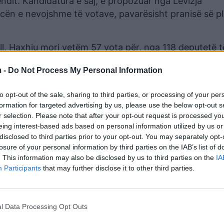
ndit. Kandidatura e saj, e propozuar nga Lëvizja
icën e nevojshme të votave, pavarësisht pranisë së pl
ll, Haxhiu mori vetëm 57 vota për, nga 118 deputetë t
nuan. Kjo situatë ka shkaktuar bllokim institucional
 -
Do Not Process My Personal Information
DI) sot i ka kërKuar presidentes Vjosa Osmani të thër
to opt-out of the sale, sharing to third parties, or processing of your per
formation for targeted advertising by us, please use the below opt-out s
are për të diskutuar zgjidhje të mundshme.
r selection. Please note that after your opt-out request is processed y
eing interest-based ads based on personal information utilized by us or
disclosed to third parties prior to your opt-out. You may separately opt-
losure of your personal information by third parties on the IAB’s list of
. This information may also be disclosed by us to third parties on the
IA
Participants
that may further disclose it to other third parties.
l Data Processing Opt Outs