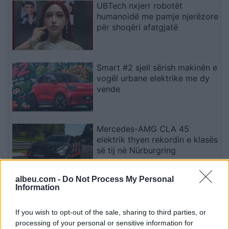
UBTech nxjerr robotët
humanoidë me pamje njerëzore
për shoqëri afatgjatë
Smart #2 sjell sërish makinën e
vogël urbane elektrike me dy
vende
Mercedes-AMG CLA 45
elektrik thyen rekordin e klasës
së tij në Nürburgring
albeu.com -
Do Not Process My Personal
Information
Teleskopi më i fuqishëm diellor
zbulon vorbullat që ndikojnë
në motin hapësinor dhe Tokë
If you wish to opt-out of the sale, sharing to third parties, or
processing of your personal or sensitive information for