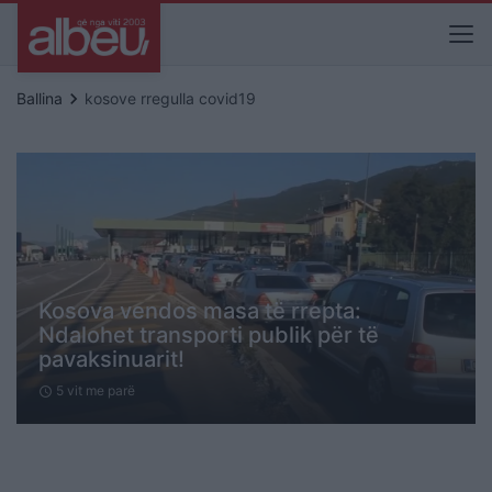
keyboard_arrow_right
Ballina
kosove rregulla covid19
Kosova vendos masa të rrepta:
Ndalohet transporti publik për të
pavaksinuarit!
5 vit me parë
schedule