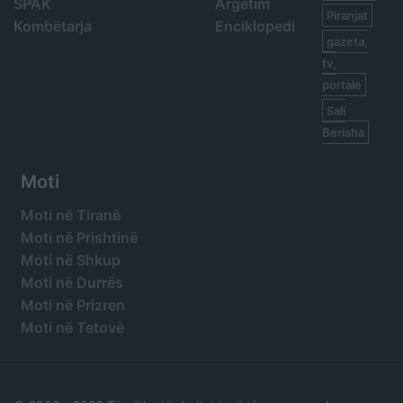
SPAK
Argetim
Piranjat
Kombëtarja
Enciklopedi
gazeta,
tv,
portale
Sali
Berisha
Moti
Moti në Tiranë
Moti në Prishtinë
Moti në Shkup
Moti në Durrës
Moti në Prizren
Moti në Tetovë