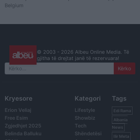
Belgium
© 2003 -
2026 Albeu Online Media. Të
gjitha të drejtat janë të rezervuara!
Search
Kryesore
Kategori
Tags
Erion Veliaj
Lifestyle
Edi Rama
Free Esim
Showbiz
Albania
Zgjedhjet 2025
Tech
News
Belinda Balluku
Shëndetësi
Ilir Meta