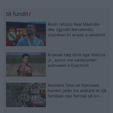
të fundit
Rodri refuzoi Real Madridin
dhe zgjodhi Barcelonën,
zbardhen tri arsyet e vendimit
Arsenali heq dorë nga Vinicius
Jr., synon me vendosmëri
sulmuesin e Evertonit
Aksident fatal në Gjermani,
humbin jetën tre anëtarë të një
familjeje nga Ferizaji që po
ktheheshin nga Kosova