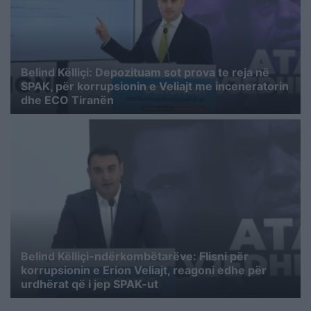
Belind Këlliçi: Depozituam sot prova te reja në
SPAK, për korrupsionin e Veliajt me inceneratorin
dhe ECO Tiranën
Belind Këlliçi-ndërkombëtarëve: Flisni për
korrupsionin e Erion Veliajt, reagoni edhe për
urdhërat që i jep SPAK-ut