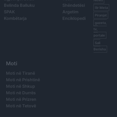
News
Belinda Balluku
Shëndetësi
Ilir Meta
SPAK
Argetim
Piranjat
Kombëtarja
Enciklopedi
gazeta,
tv,
portale
Sali
Berisha
Moti
Moti në Tiranë
Moti në Prishtinë
Moti në Shkup
Moti në Durrës
Moti në Prizren
Moti në Tetovë