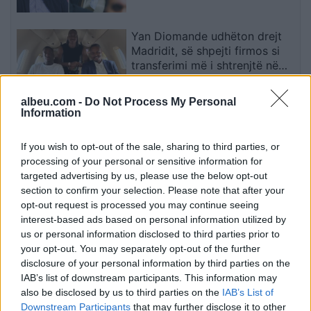
duke e dëgjuar njëri-tjetrin, por
pa e parë
Yan Diomande udhëton drejt
Madridit, së shpejti firmos si
transferimi më i shtrenjtë në
historinë e Realit
albeu.com -
Do Not Process My Personal
Information
Kasami: Zëvendësministrat e
rinj pritet të propozohen në
If you wish to opt-out of the sale, sharing to third parties, or
shtator
processing of your personal or sensitive information for
targeted advertising by us, please use the below opt-out
section to confirm your selection. Please note that after your
Arrestohet 52-vjeçari nga
opt-out request is processed you may continue seeing
Struga që ofendoi
interest-based ads based on personal information utilized by
kryeministrin Mickoski
us or personal information disclosed to third parties prior to
your opt-out. You may separately opt-out of the further
disclosure of your personal information by third parties on the
IAB’s list of downstream participants. This information may
Mateo poston foto, komenti i
also be disclosed by us to third parties on the
IAB’s List of
Brikenës merr gjithë vëmendjen
Downstream Participants
that may further disclose it to other