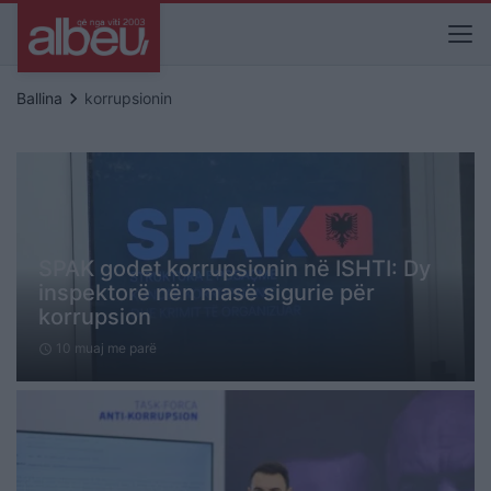
keyboard_arrow_right
Ballina
korrupsionin
SPAK godet korrupsionin në ISHTI: Dy
inspektorë nën masë sigurie për
korrupsion
10 muaj me parë
schedule