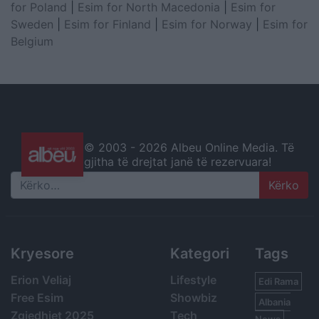
for Poland
|
Esim for North Macedonia
|
Esim for
Sweden
|
Esim for Finland
|
Esim for Norway
|
Esim for
Belgium
© 2003 -
2026 Albeu Online Media. Të
gjitha të drejtat janë të rezervuara!
Search
Kryesore
Kategori
Tags
Erion Veliaj
Lifestyle
Edi Rama
Free Esim
Showbiz
Albania
Zgjedhjet 2025
Tech