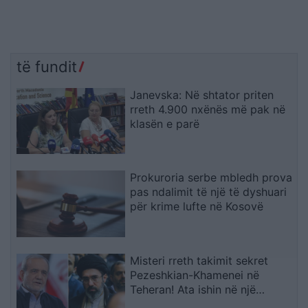
të fundit
Janevska: Në shtator priten
rreth 4.900 nxënës më pak në
klasën e parë
Prokuroria serbe mbledh prova
pas ndalimit të një të dyshuari
për krime lufte në Kosovë
Misteri rreth takimit sekret
Pezeshkian-Khamenei në
Teheran! Ata ishin në një
makinë me xhama të errët,