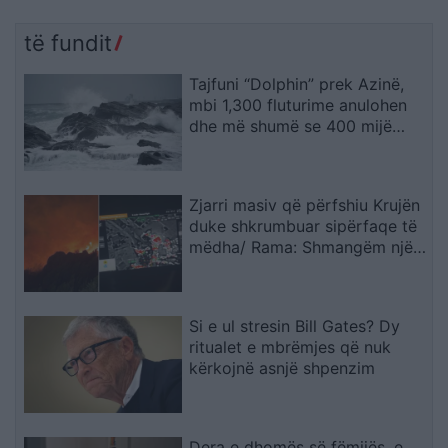
të fundit
Tajfuni “Dolphin” prek Azinë,
mbi 1,300 fluturime anulohen
dhe më shumë se 400 mijë
banorë evakuohen
Zjarri masiv që përfshiu Krujën
duke shkrumbuar sipërfaqe të
mëdha/ Rama: Shmangëm një
bilanc tragjik
Si e ul stresin Bill Gates? Dy
ritualet e mbrëmjes që nuk
kërkojnë asnjë shpenzim
Dera e dhomës së fëmijës, e