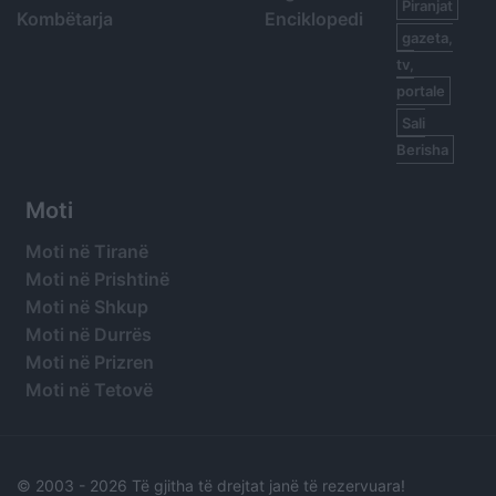
Piranjat
Kombëtarja
Enciklopedi
gazeta,
tv,
portale
Sali
Berisha
Moti
Moti në Tiranë
Moti në Prishtinë
Moti në Shkup
Moti në Durrës
Moti në Prizren
Moti në Tetovë
© 2003 -
2026 Të gjitha të drejtat janë të rezervuara!