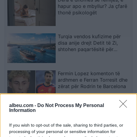
hapur apo e mbyllur? Ja çfarë
thonë psikologët
Turqia vendos kufizime për
disa anije drejt Detit të Zi,
shtohen paqartësitë për
tregtinë detare
Fermin Lopez komenton të
ardhmen e Ferran Torresit dhe
zërat për Rodrin te Barcelona
albeu.com -
Do Not Process My Personal
Varrezat masive dëshmojnë
Information
krimet serbe në Kosovë, ndërsa
përgjegjësit ende nuk janë
If you wish to opt-out of the sale, sharing to third parties, or
përballur me drejtësinë
processing of your personal or sensitive information for