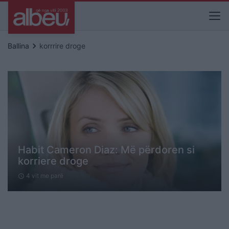
keyboard_arrow_right
Ballina
korrrire droge
Habit Cameron Diaz: Më përdoren si
korriere droge
4 vit me parë
schedule