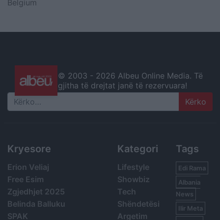
Belgium
© 2003 -
2026 Albeu Online Media. Të
gjitha të drejtat janë të rezervuara!
Search
Kryesore
Kategori
Tags
Erion Veliaj
Lifestyle
Edi Rama
Free Esim
Showbiz
Albania
Zgjedhjet 2025
Tech
News
Belinda Balluku
Shëndetësi
Ilir Meta
SPAK
Argetim