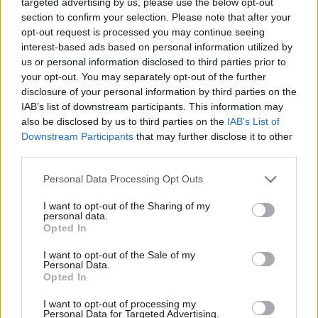
targeted advertising by us, please use the below opt-out
section to confirm your selection. Please note that after your
opt-out request is processed you may continue seeing
interest-based ads based on personal information utilized by
us or personal information disclosed to third parties prior to
your opt-out. You may separately opt-out of the further
disclosure of your personal information by third parties on the
IAB’s list of downstream participants. This information may
also be disclosed by us to third parties on the
IAB’s List of
Downstream Participants
that may further disclose it to other
third parties.
Personal Data Processing Opt Outs
I want to opt-out of the Sharing of my
personal data.
Opted In
I want to opt-out of the Sale of my
Personal Data.
Opted In
Esim for Global
|
Esim for Europe
|
Esim for Caribbean
|
Esim for USA
|
Esim for Italy
|
Esim for Spain
|
Esim
I want to opt-out of processing my
Personal Data for Targeted Advertising.
for Turkey
|
Esim for Germany
|
Esim for Greece
|
Esim