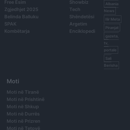
Free Esim
Showbiz
Albania
Zgjedhjet 2025
Tech
News
Belinda Balluku
Shëndetësi
Ilir Meta
SPAK
Argetim
Piranjat
Kombëtarja
Enciklopedi
gazeta,
tv,
portale
Sali
Berisha
Moti
Moti në Tiranë
Moti në Prishtinë
Moti në Shkup
Moti në Durrës
Moti në Prizren
Moti në Tetovë