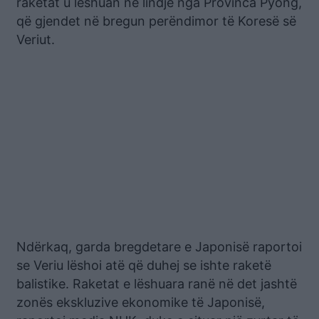
raketat u lëshuan në lindje nga Provinca Pyong,
që gjendet në bregun perëndimor të Koresë së
Veriut.
Ndërkaq, garda bregdetare e Japonisë raportoi
se Veriu lëshoi atë që duhej se ishte raketë
balistike. Raketat e lëshuara ranë në det jashtë
zonës ekskluzive ekonomike të Japonisë,