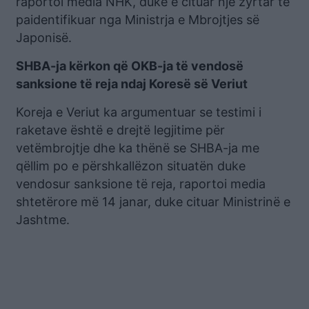
raportoi media NHK, duke e cituar një zyrtar të
paidentifikuar nga Ministrja e Mbrojtjes së
Japonisë.
SHBA-ja kërkon që OKB-ja të vendosë
sanksione të reja ndaj Koresë së Veriut
Koreja e Veriut ka argumentuar se testimi i
raketave është e drejtë legjitime për
vetëmbrojtje dhe ka thënë se SHBA-ja me
qëllim po e përshkallëzon situatën duke
vendosur sanksione të reja, raportoi media
shtetërore më 14 janar, duke cituar Ministrinë e
Jashtme.