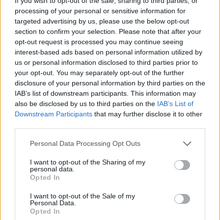
If you wish to opt-out of the sale, sharing to third parties, or
processing of your personal or sensitive information for
targeted advertising by us, please use the below opt-out
section to confirm your selection. Please note that after your
opt-out request is processed you may continue seeing
interest-based ads based on personal information utilized by
us or personal information disclosed to third parties prior to
your opt-out. You may separately opt-out of the further
disclosure of your personal information by third parties on the
IAB’s list of downstream participants. This information may
also be disclosed by us to third parties on the
IAB’s List of
Downstream Participants
that may further disclose it to other
Rusia goditet nga një
Je mysafir, kthehu në
third parties.
sulm i gjerë me dronë
Shqipëri”/ Gazetari grek
ukrainas, përfshihet nga
me origjinë shqiptare
Personal Data Processing Opt Outs
flakët rafineria dhe
përballet me sulm racist
I want to opt-out of the Sharing of my
plagosen 5 persona
pas paralajmërimit për
personal data.
rikthimin e ideologjisë së
Opted In
Agimit të Artë
I want to opt-out of the Sale of my
Personal Data.
Opted In