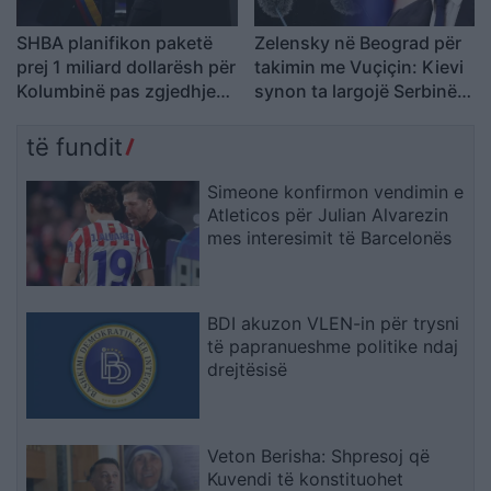
SHBA planifikon paketë
Zelensky në Beograd për
prej 1 miliard dollarësh për
takimin me Vuçiçin: Kievi
Kolumbinë pas zgjedhjes
synon ta largojë Serbinë
së Abelardo de la
nga kampi rus
Esprielës
të fundit
Simeone konfirmon vendimin e
Atleticos për Julian Alvarezin
mes interesimit të Barcelonës
BDI akuzon VLEN-in për trysni
të papranueshme politike ndaj
drejtësisë
Veton Berisha: Shpresoj që
Kuvendi të konstituohet