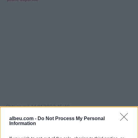
Shtuar
më
14.01.2022 15:48
Tags:
,
,
armet berthamore
Kim Jong
koreja e
albeu.com -
Do Not Process My Personal
Information
,
veriut
raketat balistike