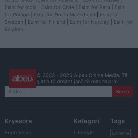
Esim for India
|
Esim for Chile
|
Esim for Peru
|
Esim
for Poland
|
Esim for North Macedonia
|
Esim for
Sweden
|
Esim for Finland
|
Esim for Norway
|
Esim for
Belgium
© 2003 -
2026 Albeu Online Media. Të
gjitha të drejtat janë të rezervuara!
Search
Kryesore
Kategori
Tags
Erion Veliaj
Lifestyle
Edi Rama