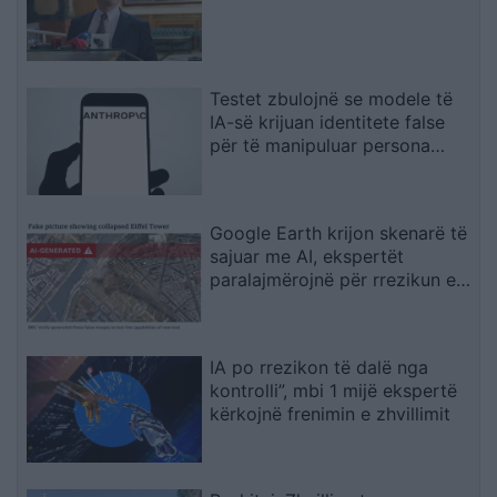
Testet zbulojnë se modele të
IA-së krijuan identitete false
për të manipuluar persona
realë
Google Earth krijon skenarë të
sajuar me AI, ekspertët
paralajmërojnë për rrezikun e
dezinformimit
IA po rrezikon të dalë nga
kontrolli”, mbi 1 mijë ekspertë
kërkojnë frenimin e zhvillimit