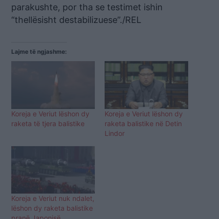
parakushte, por tha se testimet ishin
“thellësisht destabilizuese”./REL
Lajme të ngjashme:
Koreja e Veriut lëshon dy
Koreja e Veriut lëshon dy
raketa të tjera balistike
raketa balistike në Detin
Lindor
Koreja e Veriut nuk ndalet,
lëshon dy raketa balistike
pranë Japonisë