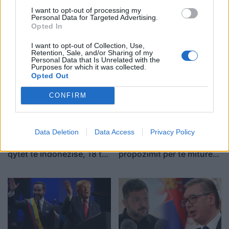
I want to opt-out of processing my
Nxehtësia ekstreme dhe
Kërkoi një ndërhyrje të
Personal Data for Targeted Advertising.
zjarret po bëhen norma e
lehtë në nofull, por pësoi
Opted In
re klimatike, bota
deformim të rëndë në
I want to opt-out of Collection, Use,
përballet me sinjale alarmi
fytyrë dhe humbi punën si
Retention, Sale, and/or Sharing of my
modele
Personal Data that Is Unrelated with the
Purposes for which it was collected.
Opted Out
CONFIRM
Sulmet e majmunit
Turisti i huaj kërkohet nga
Data Deletion
Data Access
Privacy Policy
shkaktojnë panik në një
policia greke pas
qytet të Indonezisë, 18 të
propozimit për të miturën
plagosur
10-vjeçare në Kretë