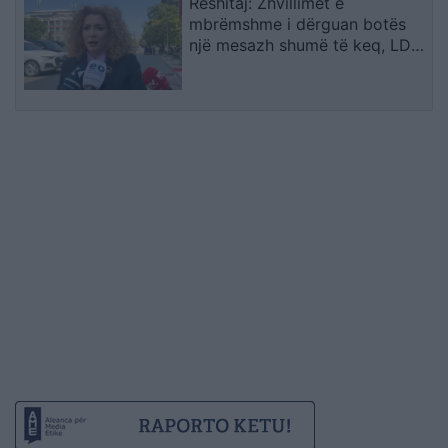
Reshitaj: Zhvillimet e
mbrëmshme i dërguan botës
një mesazh shumë të keq, LDK-
ja ishte e gatshme të
bashkëpunonte me LVV-në