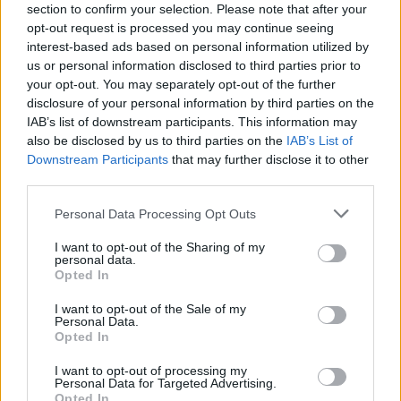
section to confirm your selection. Please note that after your
opt-out request is processed you may continue seeing
interest-based ads based on personal information utilized by
us or personal information disclosed to third parties prior to
your opt-out. You may separately opt-out of the further
disclosure of your personal information by third parties on the
IAB’s list of downstream participants. This information may
also be disclosed by us to third parties on the
IAB’s List of
Downstream Participants
that may further disclose it to other
third parties.
Personal Data Processing Opt Outs
I want to opt-out of the Sharing of my
personal data.
Opted In
I want to opt-out of the Sale of my
Personal Data.
Opted In
Esim for Global
|
Esim for Europe
|
Esim for Caribbean
|
Esim for USA
|
Esim for Italy
|
Esim for Spain
|
Esim
I want to opt-out of processing my
for Turkey
|
Esim for Germany
|
Esim for Greece
|
Esim
Personal Data for Targeted Advertising.
Opted In