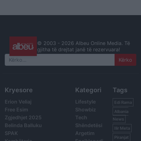
© 2003 -
2026 Albeu Online Media. Të
gjitha të drejtat janë të rezervuara!
Search
Kryesore
Kategori
Tags
Erion Veliaj
Lifestyle
Edi Rama
Free Esim
Showbiz
Albania
Zgjedhjet 2025
Tech
News
Belinda Balluku
Shëndetësi
Ilir Meta
SPAK
Argetim
Piranjat