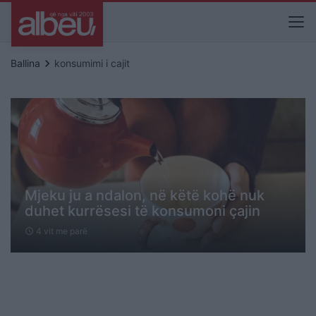
keyboard_arrow_right
Ballina
konsumimi i cajit
Mjeku ju a ndalon, në këtë kohë nuk
duhet kurrësesi të konsumoni çajin
4 vit me parë
schedule