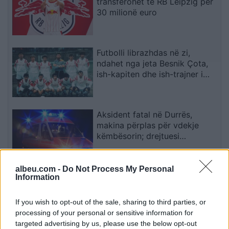
transferohet te RB Leipzig për
30 milionë euro
Futbolli librazhdas në zi,
ndahet nga jeta Besnik Çota,
ish-kapiten dhe ish-trajner i
Sopotit
Aksident fatal në Durrës,
makina përplas për vdekje
këmbësorin; drejtuesi
shoqërohet në polici
albeu.com -
Do Not Process My Personal
VIDEO/ Ndërhyrja “horror” e
Information
Enea Mihajt në MLS, mbrojtësi
ndëshkohet me të kuq dhe
If you wish to opt-out of the sale, sharing to third parties, or
gjobë
processing of your personal or sensitive information for
targeted advertising by us, please use the below opt-out