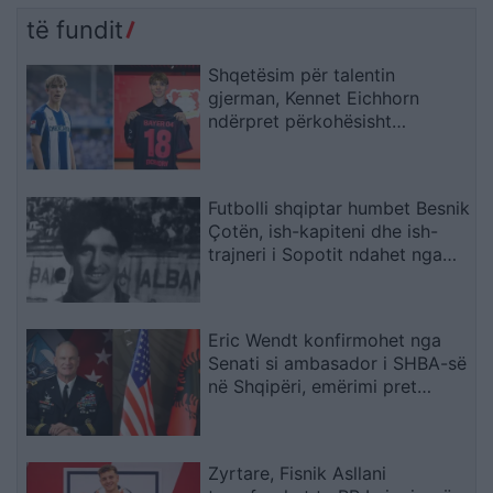
të fundit
Shqetësim për talentin
gjerman, Kennet Eichhorn
ndërpret përkohësisht
karrierën për arsye
shëndetësore
Futbolli shqiptar humbet Besnik
Çotën, ish-kapiteni dhe ish-
trajneri i Sopotit ndahet nga
jeta në moshën 56-vjeçare
Eric Wendt konfirmohet nga
Senati si ambasador i SHBA-së
në Shqipëri, emërimi pret
firmën e Trump
Zyrtare, Fisnik Asllani