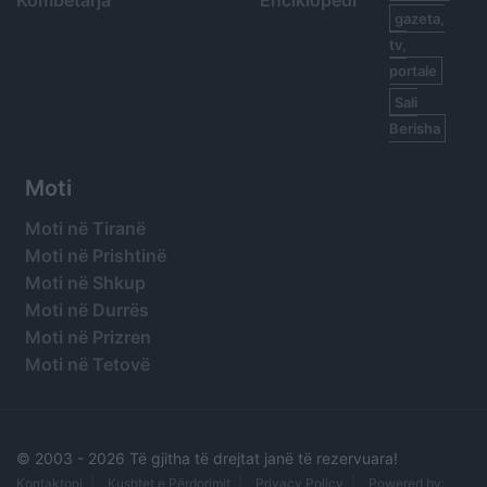
Kombëtarja
Enciklopedi
gazeta,
tv,
portale
Sali
Berisha
Moti
Moti në Tiranë
Moti në Prishtinë
Moti në Shkup
Moti në Durrës
Moti në Prizren
Moti në Tetovë
© 2003 -
2026 Të gjitha të drejtat janë të rezervuara!
Kontaktoni
Kushtet e Përdorimit
Privacy Policy
Powered by: