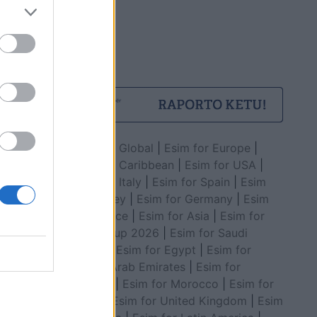
Esim for Global
|
Esim for Europe
|
Esim for Caribbean
|
Esim for USA
|
Esim for Italy
|
Esim for Spain
|
Esim
for Turkey
|
Esim for Germany
|
Esim
for Greece
|
Esim for Asia
|
Esim for
World Cup 2026
|
Esim for Saudi
Arabia
|
Esim for Egypt
|
Esim for
United Arab Emirates
|
Esim for
Balkans
|
Esim for Morocco
|
Esim for
China
|
Esim for United Kingdom
|
Esim