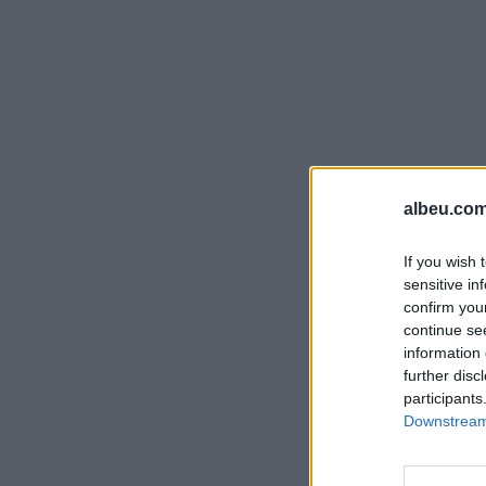
albeu.com
If you wish 
sensitive in
confirm you
continue se
information 
further disc
participants
Downstream 