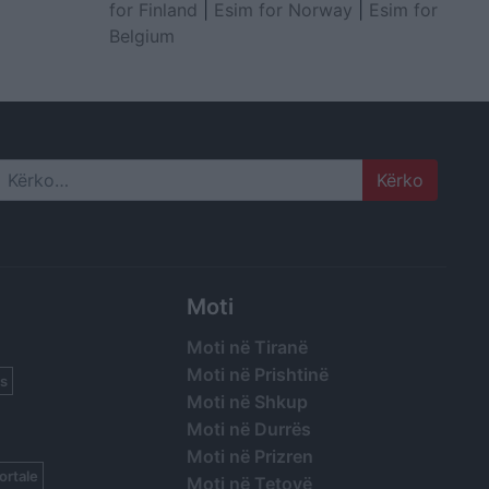
for Finland
|
Esim for Norway
|
Esim for
Belgium
Search
Moti
Moti në Tiranë
Moti në Prishtinë
s
Moti në Shkup
Moti në Durrës
Moti në Prizren
ortale
Moti në Tetovë