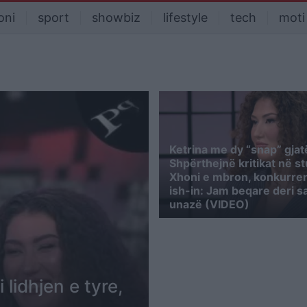
oni
sport
showbiz
lifestyle
tech
moti
Ketrina me dy “snap” gjatë
Shpërthejnë kritikat në st
Xhoni e mbron, konkurren
ish-in: Jam beqare deri s
unazë (VIDEO)
lidhjen e tyre,