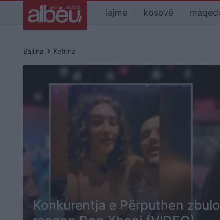
lajme
kosovë
maqed
keyboard_arrow_right
Ballina
Ketrina
Konkurentja e Përputhen zbuloi 