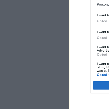
Persona
I want t
Opted 
I want t
Opted 
I want 
Advertis
Opted 
I want t
of my P
was col
Opted 