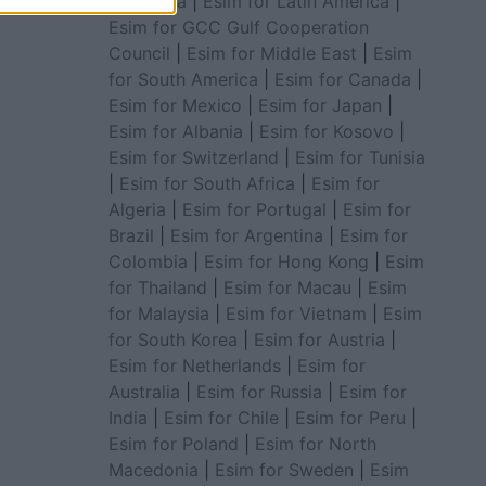
for Africa
|
Esim for Latin America
|
Esim for GCC Gulf Cooperation
Council
|
Esim for Middle East
|
Esim
for South America
|
Esim for Canada
|
Esim for Mexico
|
Esim for Japan
|
Esim for Albania
|
Esim for Kosovo
|
Esim for Switzerland
|
Esim for Tunisia
|
Esim for South Africa
|
Esim for
Algeria
|
Esim for Portugal
|
Esim for
Brazil
|
Esim for Argentina
|
Esim for
Colombia
|
Esim for Hong Kong
|
Esim
for Thailand
|
Esim for Macau
|
Esim
for Malaysia
|
Esim for Vietnam
|
Esim
for South Korea
|
Esim for Austria
|
Esim for Netherlands
|
Esim for
Australia
|
Esim for Russia
|
Esim for
India
|
Esim for Chile
|
Esim for Peru
|
Esim for Poland
|
Esim for North
Macedonia
|
Esim for Sweden
|
Esim