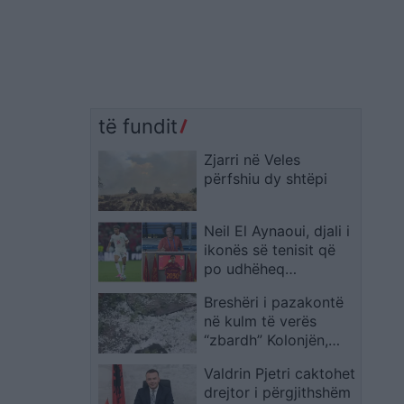
të fundit
Zjarri në Veles
përfshiu dy shtëpi
Neil El Aynaoui, djali i
ikonës së tenisit që
po udhëheq
mesfushën e Marokut
Breshëri i pazakontë
në Botëror
në kulm të verës
“zbardh” Kolonjën,
dëmtohen rëndë
Valdrin Pjetri caktohet
vreshtat
drejtor i përgjithshëm