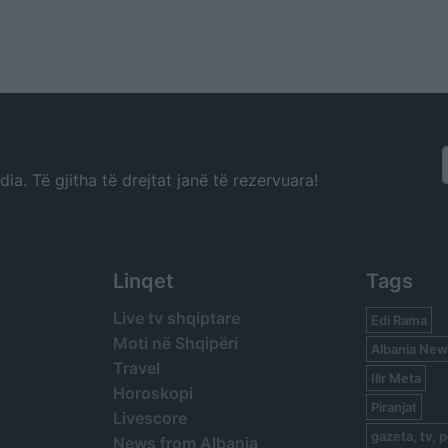
a. Të gjitha të drejtat janë të rezervuara!
Linqet
Tags
Live tv shqiptare
Edi Rama
Moti në Shqipëri
Albania New
Travel
Ilir Meta
Horoskopi
Piranjat
Livescore
gazeta, tv, p
News from Albania