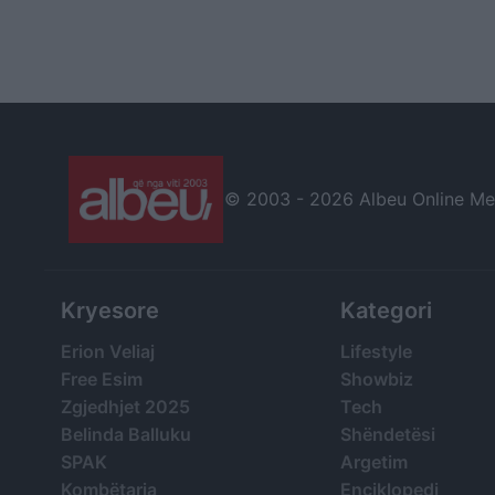
© 2003 -
2026 Albeu Online Medi
Kryesore
Kategori
Erion Veliaj
Lifestyle
Free Esim
Showbiz
Zgjedhjet 2025
Tech
Belinda Balluku
Shëndetësi
SPAK
Argetim
Kombëtarja
Enciklopedi