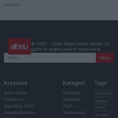
Belgium
© 2003 -
2026 Albeu Online Media. Të
gjitha të drejtat janë të rezervuara!
Search
Kryesore
Kategori
Tags
Erion Veliaj
Lifestyle
Edi Rama
Free Esim
Showbiz
Albania
Zgjedhjet 2025
Tech
News
Belinda Balluku
Shëndetësi
Ilir Meta