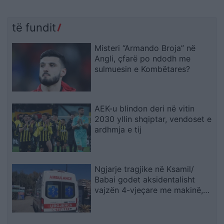
të fundit
Misteri “Armando Broja” në
Angli, çfarë po ndodh me
sulmuesin e Kombëtares?
AEK-u blindon deri në vitin
2030 yllin shqiptar, vendoset e
ardhmja e tij
Ngjarje tragjike në Ksamil/
Babai godet aksidentalisht
vajzën 4-vjeçare me makinë,
fëmija humb jetën