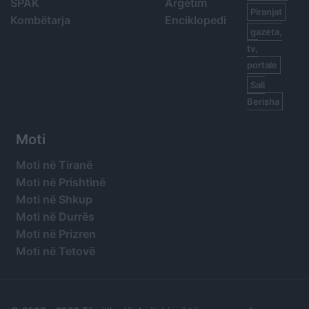
SPAK
Argetim
Piranjat
Kombëtarja
Enciklopedi
gazeta,
tv,
portale
Sali
Berisha
Moti
Moti në Tiranë
Moti në Prishtinë
Moti në Shkup
Moti në Durrës
Moti në Prizren
Moti në Tetovë