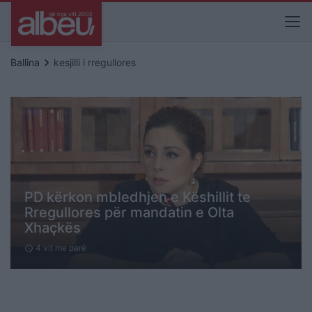
keyboard_arrow_right
Ballina
kesjilli i rregullores
PD kërkon mbledhjen e Këshillit te
Rregullores për mandatin e Olta
Xhaçkës
4 vit me parë
schedule