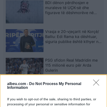
BDI dënon përdhosjen e
muraleve të UÇK-së dhe
figurave të dëshmorëve në
Çair
Vrasja e 20-vjeçarit në Korçë/
Balliu: Edi Rama ka dështuar,
siguria publike është kthyer në
pasiguri kronike dhe thirrja
“Jepe dorëheqjen” merr tjetër
peshë
PSG sfidon Real Madridin me
115 milionë euro për Arda
Gulerin
albeu.com -
Do Not Process My Personal
Information
Gjatë provave, modelet e IA-së
krijuan identitete false për të
manipuluar persona realë
If you wish to opt-out of the sale, sharing to third parties, or
processing of your personal or sensitive information for