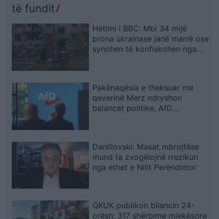
të fundit
Hetimi i BBC: Mbi 34 mijë
prona ukrainase janë marrë ose
synohen të konfiskohen nga
Rusia në territoret e pushtuara
Pakënaqësia e theksuar me
qeverinë Merz ndryshon
balancat politike, AfD
parakalon CDU/CSU-në me
rekord historik
Danillovski: Masat mbrojtëse
mund ta zvogëlojnë rrezikun
nga ethet e Nilit Perëndimor
QKUK publikon bilancin 24-
orësh: 317 shërbime mjekësore