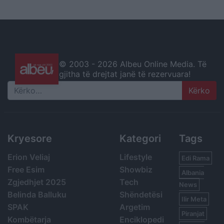
© 2003 -
2026 Albeu Online Media. Të
gjitha të drejtat janë të rezervuara!
Search
Kryesore
Kategori
Tags
Erion Veliaj
Lifestyle
Edi Rama
Free Esim
Showbiz
Albania
Zgjedhjet 2025
Tech
News
Belinda Balluku
Shëndetësi
Ilir Meta
SPAK
Argetim
Piranjat
Kombëtarja
Enciklopedi