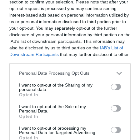
section to confirm your selection. Please note that after your
opt-out request is processed you may continue seeing
interest-based ads based on personal information utilized by
us or personal information disclosed to third parties prior to
your opt-out. You may separately opt-out of the further
disclosure of your personal information by third parties on the
IAB’s list of downstream participants. This information may
also be disclosed by us to third parties on the
IAB’s List of
Downstream Participants
that may further disclose it to other
third parties.
Personal Data Processing Opt Outs
I want to opt-out of the Sharing of my
personal data.
Opted In
I want to opt-out of the Sale of my
Personal Data.
Esim for Global
|
Esim for Europe
|
Esim for Caribbean
Opted In
|
Esim for USA
|
Esim for Italy
|
Esim for Spain
|
Esim
I want to opt-out of processing my
for Turkey
|
Esim for Germany
|
Esim for Greece
|
Esim
Personal Data for Targeted Advertising.
Opted In
for Asia
|
Esim for World Cup 2026
|
Esim for Saudi