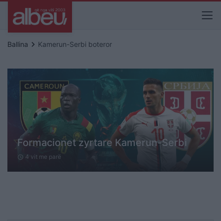
keyboard_arrow_right
Ballina
Kamerun-Serbi boteror
Formacionet zyrtare Kamerun-Serbi
4 vit me parë
schedule