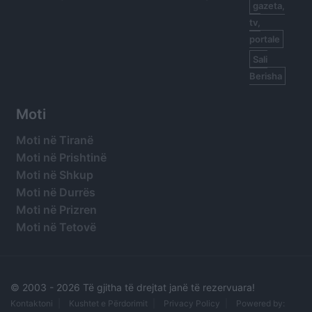
gazeta,
tv,
portale
Sali
Berisha
Moti
Moti në Tiranë
Moti në Prishtinë
Moti në Shkup
Moti në Durrës
Moti në Prizren
Moti në Tetovë
© 2003 -
2026 Të gjitha të drejtat janë të rezervuara!
Kontaktoni
Kushtet e Përdorimit
Privacy Policy
Powered by: