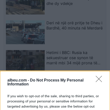
dhe dy vdekje
Deri në një orë pritje te Dheu i
Bardhë, 40 minuta në Merdarë
Hetimi i BBC: Rusia ka
sekuestruar ose synon të
marrë mbi 34 mijë prona të
ukrainasve në zonat e
pushtuara
albeu.com -
Do Not Process My Personal
Gjendet pa shenja jete në
Information
pallat një 47-vjeçar në Elbasan,
çfarë dyshohet
If you wish to opt-out of the sale, sharing to third parties, or
processing of your personal or sensitive information for
targeted advertising by us, please use the below opt-out