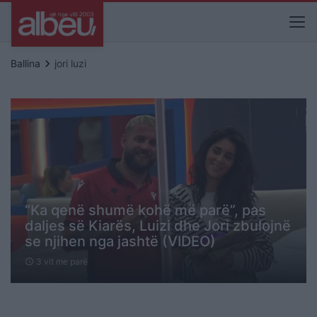
keyboard_arrow_right
Ballina
jori luzi
“Ka qenë shumë kohë më parë”, pas
daljes së Kiarës, Luizi dhe Jori zbulojnë
se njihen nga jashtë (VIDEO)
3 vit me parë
schedule