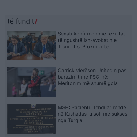
të fundit
Senati konfirmon me rezultat
të ngushtë ish-avokatin e
Trumpit si Prokuror të
Përgjithshëm të SHBA-së
Carrick vlerëson Unitedin pas
barazimit me PSG-në:
Meritonim më shumë gola
MSH: Pacienti i lënduar rëndë
në Kushadasi u soll me sukses
nga Turqia