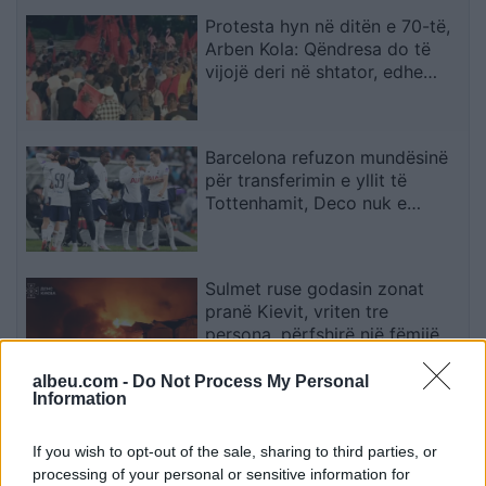
Protesta hyn në ditën e 70-të,
Arben Kola: Qëndresa do të
vijojë deri në shtator, edhe
diaspora do të angazhohet
Barcelona refuzon mundësinë
për transferimin e yllit të
Tottenhamit, Deco nuk e
miraton lëvizjen
Sulmet ruse godasin zonat
pranë Kievit, vriten tre
persona, përfshirë një fëmijë
albeu.com -
Do Not Process My Personal
Information
Protesta hyn në ditën e 70-të,
qytetarët grumbullohen në
If you wish to opt-out of the sale, sharing to third parties, or
sheshin “Skënderbej”: Rama,
processing of your personal or sensitive information for