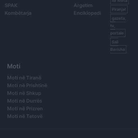
Ilir Meta
SPAK
Argetim
Piranjat
Kombëtarja
Enciklopedi
gazeta,
tv,
portale
Sali
Berisha
Moti
Moti në Tiranë
Moti në Prishtinë
Moti në Shkup
Moti në Durrës
Moti në Prizren
Moti në Tetovë