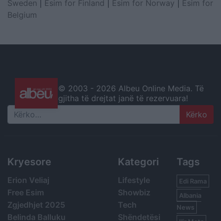
Sweden
|
Esim for Finland
|
Esim for Norway
|
Esim for
Belgium
© 2003 -
2026 Albeu Online Media. Të
gjitha të drejtat janë të rezervuara!
Search
Kryesore
Kategori
Tags
Erion Veliaj
Lifestyle
Edi Rama
Free Esim
Showbiz
Albania
Zgjedhjet 2025
Tech
News
Belinda Balluku
Shëndetësi