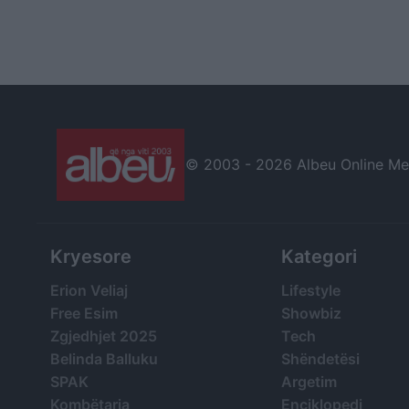
© 2003 -
2026 Albeu Online Medi
Kryesore
Kategori
Erion Veliaj
Lifestyle
Free Esim
Showbiz
Zgjedhjet 2025
Tech
Belinda Balluku
Shëndetësi
SPAK
Argetim
Kombëtarja
Enciklopedi