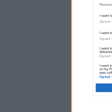
Persona
I want t
Opted 
I want t
Opted 
I want 
Advertis
Opted 
I want t
of my P
was col
Opted 