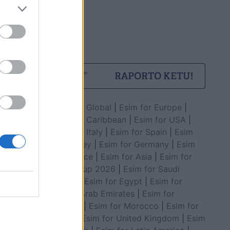
Esim for Global
|
Esim for Europe
|
Esim for Caribbean
|
Esim for USA
|
Esim for Italy
|
Esim for Spain
|
Esim
for Turkey
|
Esim for Germany
|
Esim
for Greece
|
Esim for Asia
|
Esim for
World Cup 2026
|
Esim for Saudi
Arabia
|
Esim for Egypt
|
Esim for
United Arab Emirates
|
Esim for
Balkans
|
Esim for Morocco
|
Esim for
China
|
Esim for United Kingdom
|
Esim