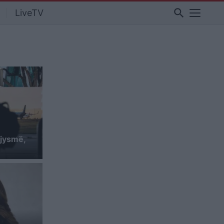
search
LiveTV
gjysmë,