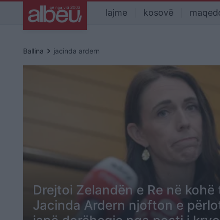
lajme
kosovë
maqed
keyboard_arrow_right
Ballina
jacinda ardern
Drejtoi Zelandën e Re në kohë t
Jacinda Ardern njofton e përlo