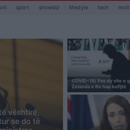
oni
sport
showbiz
lifestyle
tech
moti
COVID-19/ Pas dy vite e 
Zelanda e Re hap kufijtë
ë vështirë,
tur se do të