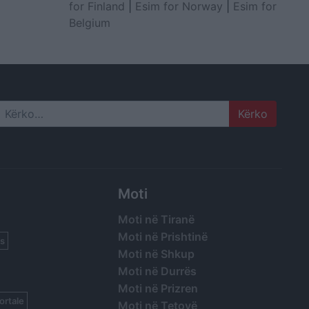
for Finland
|
Esim for Norway
|
Esim for
Belgium
Search
Moti
Moti në Tiranë
Moti në Prishtinë
s
Moti në Shkup
Moti në Durrës
Moti në Prizren
ortale
Moti në Tetovë