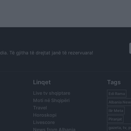
a. Të gjitha të drejtat janë të rezervuara!
Linqet
Tags
Live tv shqiptare
Edi Rama
Moti në Shqipëri
Albania New
Travel
Ilir Meta
Horoskopi
Piranjat
Livescore
gazeta, tv, p
News from Albania