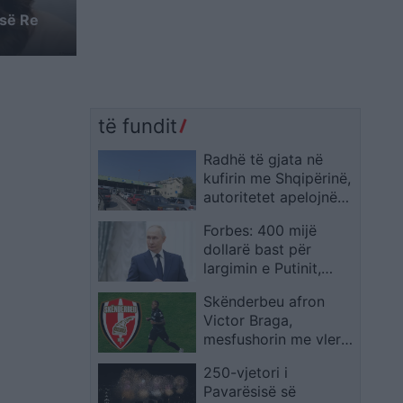
 së Re
të fundit
Radhë të gjata në
kufirin me Shqipërinë,
autoritetet apelojnë
qytetarët të llogarisin
Forbes: 400 mijë
vonesat
dollarë bast për
largimin e Putinit,
ndërsa shtohen
Skënderbeu afron
parashikimet për
Victor Braga,
rrëzimin e tij deri në
mesfushorin me vlerë
fund të vitit
250 mijë euro dhe
250-vjetori i
ish-lojtarin e Santos
Pavarësisë së