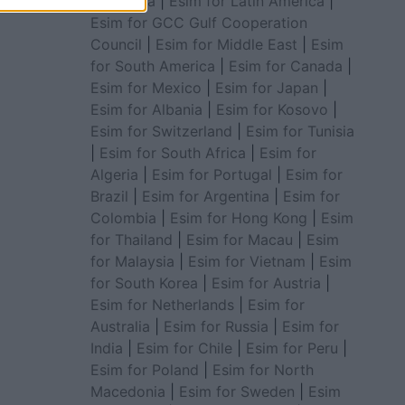
for Africa
|
Esim for Latin America
|
Esim for GCC Gulf Cooperation
Council
|
Esim for Middle East
|
Esim
for South America
|
Esim for Canada
|
Esim for Mexico
|
Esim for Japan
|
Esim for Albania
|
Esim for Kosovo
|
Esim for Switzerland
|
Esim for Tunisia
|
Esim for South Africa
|
Esim for
Algeria
|
Esim for Portugal
|
Esim for
Brazil
|
Esim for Argentina
|
Esim for
Colombia
|
Esim for Hong Kong
|
Esim
for Thailand
|
Esim for Macau
|
Esim
for Malaysia
|
Esim for Vietnam
|
Esim
for South Korea
|
Esim for Austria
|
Esim for Netherlands
|
Esim for
Australia
|
Esim for Russia
|
Esim for
India
|
Esim for Chile
|
Esim for Peru
|
Esim for Poland
|
Esim for North
Macedonia
|
Esim for Sweden
|
Esim