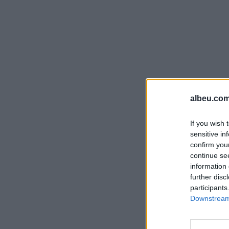
albeu.com
If you wish 
sensitive in
confirm you
continue se
information 
further disc
participants
Downstream 