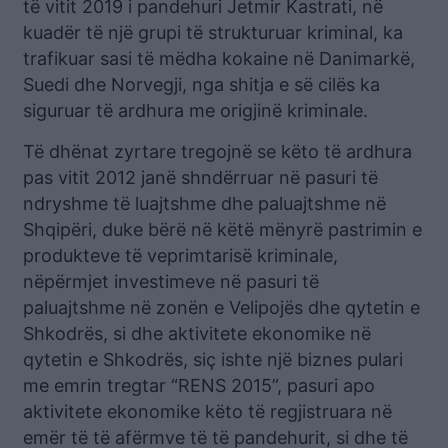
të vitit 2019 i pandehuri Jetmir Kastrati, në
kuadër të një grupi të strukturuar kriminal, ka
trafikuar sasi të mëdha kokaine në Danimarkë,
Suedi dhe Norvegji, nga shitja e së cilës ka
siguruar të ardhura me origjinë kriminale.
Të dhënat zyrtare tregojnë se këto të ardhura
pas vitit 2012 janë shndërruar në pasuri të
ndryshme të luajtshme dhe paluajtshme në
Shqipëri, duke bërë në këtë mënyrë pastrimin e
produkteve të veprimtarisë kriminale,
nëpërmjet investimeve në pasuri të
paluajtshme në zonën e Velipojës dhe qytetin e
Shkodrës, si dhe aktivitete ekonomike në
qytetin e Shkodrës, siç ishte një biznes pulari
me emrin tregtar “RENS 2015”, pasuri apo
aktivitete ekonomike këto të regjistruara në
emër të të afërmve të të pandehurit, si dhe të