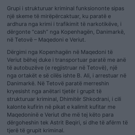
Grupi i strukturuar kriminal funksiononte sipas
një skeme të mirëpërcaktuar, ku paratë e
ardhura nga krimi i trafikimit të narkotikëve, i
dërgonte “cash” nga Kopenhagën, Danimarkë,
në Tetovë – Maqedoni e Veriut.
Dërgimi nga Kopenhagën në Maqedoni të
Veriut bëhej duke i transportuar paratë me anë
të autobuzëve (e regjistruar në Tetovë), një
nga ortakët e së cilës ishte B. Ali, i arrestuar në
Danimarkë. Në Tetovë paratë merreshin
kryesisht nga anëtari tjetër i grupit të
strukturuar kriminal, Dhimitër Shkodrani, i cili
kalonte kufirin në pikat e kalimit kufitar me
Maqedoninë e Veriut dhe më tej këto para
dërgoheshin tek Astrit Beqiri, si dhe të afërm të
tjerë të grupit kriminal.