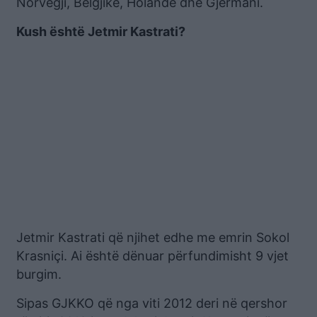
Norvegji, Belgjikë, Holandë dhe Gjermani.
Kush është Jetmir Kastrati?
Jetmir Kastrati që njihet edhe me emrin Sokol
Krasniçi. Ai është dënuar përfundimisht 9 vjet
burgim.
Sipas GJKKO që nga viti 2012 deri në qershor