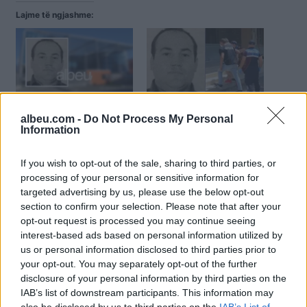
Lajme të ngjashme:
Sot iu arrestuan 2
Kontrollonin trafikun e
“ushtarë”, kush është
drogës në Danimarkë,
albeu.com -
Do Not Process My Personal
shkodrani Jetmir Kastrati,
arrestohet “ushtari” i
Information
Danimarka e hetoi për
fundit i bandës së Jetmir
disa vite, lidhja me grupin
Kastratit
If you wish to opt-out of the sale, sharing to third parties, or
e Astrit Beqirit
processing of your personal or sensitive information for
targeted advertising by us, please use the below opt-out
section to confirm your selection. Please note that after your
opt-out request is processed you may continue seeing
interest-based ads based on personal information utilized by
us or personal information disclosed to third parties prior to
“Mbytën” me kokainë 6
your opt-out. You may separately opt-out of the further
shtete të BE-së,
disclosure of your personal information by third parties on the
arrestohen dy shqiptarët,
IAB’s list of downstream participants. This information may
kush ishte kreu i bandës