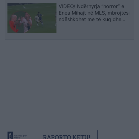
VIDEO/ Ndërhyrja “horror” e
Enea Mihajt në MLS, mbrojtësi
ndëshkohet me të kuq dhe
gjobë