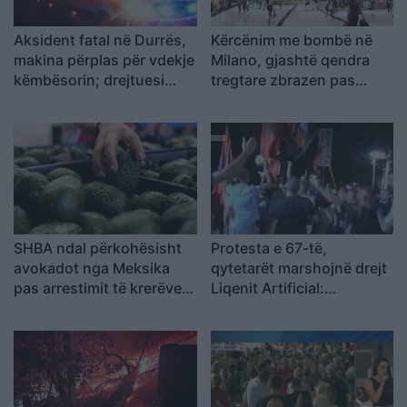
Aksident fatal në Durrës,
Kërcënim me bombë në
makina përplas për vdekje
Milano, gjashtë qendra
këmbësorin; drejtuesi
tregtare zbrazen pas
shoqërohet në polici
mesazhit me email
SHBA ndal përkohësisht
Protesta e 67-të,
avokadot nga Meksika
qytetarët marshojnë drejt
pas arrestimit të krerëve
Liqenit Artificial:
të grupeve kriminale
“Shqipëria meriton
revolucion”