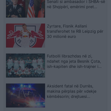
Senati si ambasador i SHBA-së
në Shqipëri, emërimi pret
firmën e Trump
Zyrtare, Fisnik Asllani
transferohet te RB Leipzig për
30 milionë euro
Futbolli librazhdas në zi,
ndahet nga jeta Besnik Çota,
ish-kapiten dhe ish-trajner i
Sopotit
Aksident fatal në Durrës,
makina përplas për vdekje
këmbësorin; drejtuesi
shoqërohet në polici