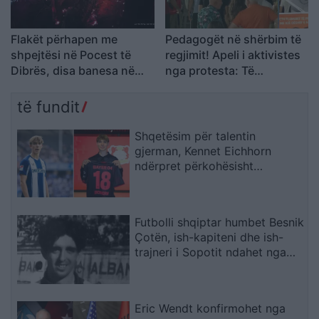
Flakët përhapen me
Pedagogët në shërbim të
shpejtësi në Pocest të
regjimit! Apeli i aktivistes
Dibrës, disa banesa në
nga protesta: Të
rrezik
bashkohemi për
Shqipërinë që meritojmë
të fundit
Shqetësim për talentin
gjerman, Kennet Eichhorn
ndërpret përkohësisht
karrierën për arsye
shëndetësore
Futbolli shqiptar humbet Besnik
Çotën, ish-kapiteni dhe ish-
trajneri i Sopotit ndahet nga
jeta në moshën 56-vjeçare
Eric Wendt konfirmohet nga