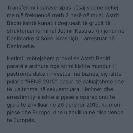
Transferimi i parave sipas kësaj skeme bëhej
me një frekuencë rreth 2 herë në muaj. Astrit
Beqiri është kunati i drejtuesit të grupit të
strukturuar kriminal Jetmir Kastrati (i njohur në
Danimarkë si Sokol Krasniçi), i arrestuar në
Danimarkë.
Hetimi i mëtejshëm provoi se Astrit Beqiri
paratë e ardhura nga krimi kishte mundur t’i
pastronte duke i investuar në biznes, siç ishte
pularia “RENS 2015”, pasuri të paluajtshme dhe
të luajtshme, të sekuestruara. Hetimet dhe
arrestimi tyre ishte si pjesë e operacionit të
gjerë të zhvilluar në 26 qershor 2019, ku mori
pjesë dhe Europol dhe u zhvillua në disa vende
të Europës.