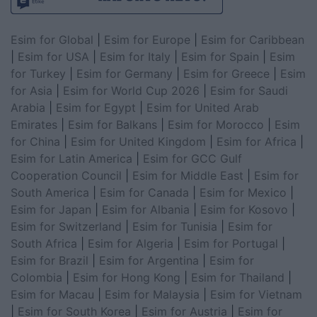
Esim for Global
|
Esim for Europe
|
Esim for Caribbean
|
Esim for USA
|
Esim for Italy
|
Esim for Spain
|
Esim
for Turkey
|
Esim for Germany
|
Esim for Greece
|
Esim
for Asia
|
Esim for World Cup 2026
|
Esim for Saudi
Arabia
|
Esim for Egypt
|
Esim for United Arab
Emirates
|
Esim for Balkans
|
Esim for Morocco
|
Esim
for China
|
Esim for United Kingdom
|
Esim for Africa
|
Esim for Latin America
|
Esim for GCC Gulf
Cooperation Council
|
Esim for Middle East
|
Esim for
South America
|
Esim for Canada
|
Esim for Mexico
|
Esim for Japan
|
Esim for Albania
|
Esim for Kosovo
|
Esim for Switzerland
|
Esim for Tunisia
|
Esim for
South Africa
|
Esim for Algeria
|
Esim for Portugal
|
Esim for Brazil
|
Esim for Argentina
|
Esim for
Colombia
|
Esim for Hong Kong
|
Esim for Thailand
|
Esim for Macau
|
Esim for Malaysia
|
Esim for Vietnam
|
Esim for South Korea
|
Esim for Austria
|
Esim for