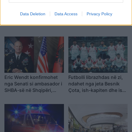
Data Deletion
Data Access
Privacy Policy
Eric Wendt konfirmohet
Futbolli librazhdas në zi,
nga Senati si ambasador i
ndahet nga jeta Besnik
SHBA-së në Shqipëri,
Çota, ish-kapiten dhe ish-
emërimi pret firmën e
trajner i Sopotit
Trump