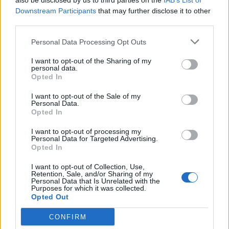
also be disclosed by us to third parties on the
IAB’s List of
(EMRI)
Downstream Participants
that may further disclose it to other
third parties.
Personal Data Processing Opt Outs
I want to opt-out of the Sharing of my
personal data.
Opted In
I want to opt-out of the Sale of my
Personal Data.
Opted In
I want to opt-out of processing my
Personal Data for Targeted Advertising.
Opted In
I want to opt-out of Collection, Use,
Retention, Sale, and/or Sharing of my
Personal Data that Is Unrelated with the
Shtuar
më
12.07.2023 10:50
Purposes for which it was collected.
Opted Out
Tags:
,
,
astrit beqiri
droga ne danimarke
Jetmir Kastrati
CONFIRM