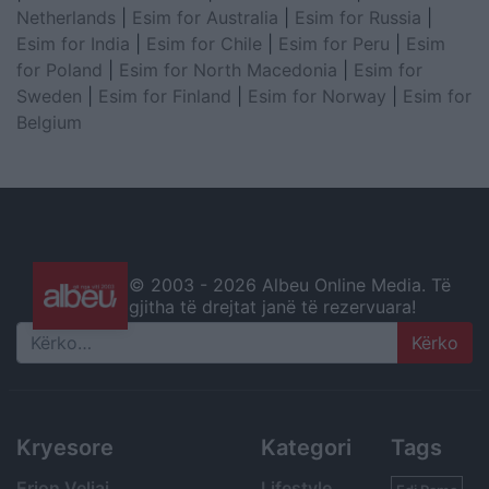
Netherlands
|
Esim for Australia
|
Esim for Russia
|
Esim for India
|
Esim for Chile
|
Esim for Peru
|
Esim
for Poland
|
Esim for North Macedonia
|
Esim for
Sweden
|
Esim for Finland
|
Esim for Norway
|
Esim for
Belgium
© 2003 -
2026 Albeu Online Media. Të
gjitha të drejtat janë të rezervuara!
Search
Kryesore
Kategori
Tags
Erion Veliaj
Lifestyle