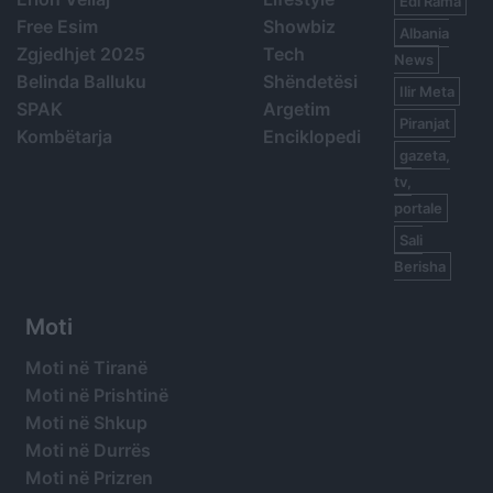
Edi Rama
Free Esim
Showbiz
Albania
Zgjedhjet 2025
Tech
News
Belinda Balluku
Shëndetësi
Ilir Meta
SPAK
Argetim
Piranjat
Kombëtarja
Enciklopedi
gazeta,
tv,
portale
Sali
Berisha
Moti
Moti në Tiranë
Moti në Prishtinë
Moti në Shkup
Moti në Durrës
Moti në Prizren