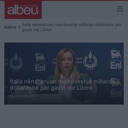
Italia nënshkruan marrëveshje miliarda dollarëshe për
keyboard_arrow_right
Ballina
gazin me Libinë
Italia nënshkruan marrëveshje miliarda
dollarëshe për gazin me Libinë
4 vit me parë
schedule