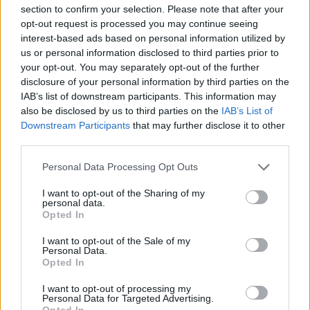
section to confirm your selection. Please note that after your
opt-out request is processed you may continue seeing
interest-based ads based on personal information utilized by
us or personal information disclosed to third parties prior to
your opt-out. You may separately opt-out of the further
disclosure of your personal information by third parties on the
IAB’s list of downstream participants. This information may
also be disclosed by us to third parties on the
IAB’s List of
Downstream Participants
that may further disclose it to other
third parties.
Personal Data Processing Opt Outs
I want to opt-out of the Sharing of my
personal data.
Opted In
I want to opt-out of the Sale of my
Personal Data.
Esim for Global
|
Esim for Europe
|
Esim for Caribbean
Opted In
|
Esim for USA
|
Esim for Italy
|
Esim for Spain
|
Esim
I want to opt-out of processing my
for Turkey
|
Esim for Germany
|
Esim for Greece
|
Esim
Personal Data for Targeted Advertising.
for Asia
|
Esim for World Cup 2026
|
Esim for Saudi
Opted In