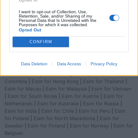
Arabia
|
Esim for Egypt
|
Esim for United Arab
I want to opt-out of Collection, Use,
Emirates
|
Esim for Balkans
|
Esim for Morocco
|
Esim
Retention, Sale, and/or Sharing of my
Personal Data that Is Unrelated with the
for China
|
Esim for United Kingdom
|
Esim for Africa
|
Purposes for which it was collected.
Esim for Latin America
|
Esim for GCC Gulf
Opted Out
Cooperation Council
|
Esim for Middle East
|
Esim for
CONFIRM
South America
|
Esim for Canada
|
Esim for Mexico
|
Esim for Japan
|
Esim for Albania
|
Esim for Kosovo
|
Esim for Switzerland
|
Esim for Tunisia
|
Esim for
Data Deletion
Data Access
Privacy Policy
South Africa
|
Esim for Algeria
|
Esim for Portugal
|
Esim for Brazil
|
Esim for Argentina
|
Esim for
Colombia
|
Esim for Hong Kong
|
Esim for Thailand
|
Esim for Macau
|
Esim for Malaysia
|
Esim for Vietnam
|
Esim for South Korea
|
Esim for Austria
|
Esim for
Netherlands
|
Esim for Australia
|
Esim for Russia
|
Esim for India
|
Esim for Chile
|
Esim for Peru
|
Esim
for Poland
|
Esim for North Macedonia
|
Esim for
Sweden
|
Esim for Finland
|
Esim for Norway
|
Esim for
Belgium