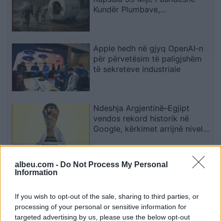
Kundër Plumbave,
Shpërthimeve dhe Fatkeqësive
Natyrore
Apple hedh në gjyq OpenAI-n
për përvetësim të paligjshëm
të sekreteve industriale
Ndeshja Argjentinë–Egjipt
vendos rekord historik në
Google, kërkimet arrijnë nivele
të papara
albeu.com -
Do Not Process My Personal
Kina zbulon robotë humanoidë
Information
tepër realistë, të projektuar për
shoqëri afatgjatë
If you wish to opt-out of the sale, sharing to third parties, or
processing of your personal or sensitive information for
targeted advertising by us, please use the below opt-out