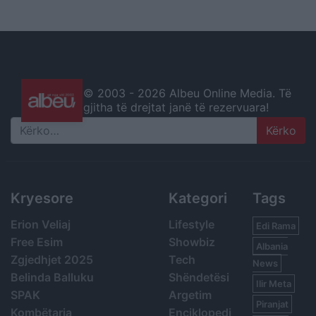
© 2003 -
2026 Albeu Online Media. Të
gjitha të drejtat janë të rezervuara!
Search
Kryesore
Kategori
Tags
Erion Veliaj
Lifestyle
Edi Rama
Free Esim
Showbiz
Albania
Zgjedhjet 2025
Tech
News
Belinda Balluku
Shëndetësi
Ilir Meta
SPAK
Argetim
Piranjat
Kombëtarja
Enciklopedi