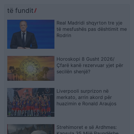
të fundit
Real Madridi shqyrton tre yje
të mesfushës pas dështimit me
Rodrin
Horoskopi 8 Gusht 2026/
Çfarë kanë rezervuar yjet për
secilën shenjë?
Liverpooli surprizon në
merkato, arrin akord për
huazimin e Ronald Araujos
Strehimoret e së Ardhmes:
Kapsula 35 Mijë Paundëshe