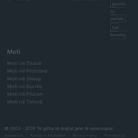
gazeta,
tv,
portale
Sali
Berisha
Moti
Moti në Tiranë
Moti në Prishtinë
Moti në Shkup
Moti në Durrës
Moti në Prizren
Moti në Tetovë
© 2003 -
2026 Të gjitha të drejtat janë të rezervuara!
Kontaktoni
Kushtet e Përdorimit
Privacy Policy
Powered by: