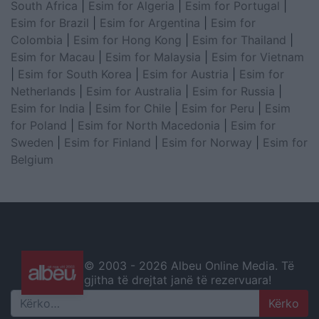
South Africa
|
Esim for Algeria
|
Esim for Portugal
|
Esim for Brazil
|
Esim for Argentina
|
Esim for
Colombia
|
Esim for Hong Kong
|
Esim for Thailand
|
Esim for Macau
|
Esim for Malaysia
|
Esim for Vietnam
|
Esim for South Korea
|
Esim for Austria
|
Esim for
Netherlands
|
Esim for Australia
|
Esim for Russia
|
Esim for India
|
Esim for Chile
|
Esim for Peru
|
Esim
for Poland
|
Esim for North Macedonia
|
Esim for
Sweden
|
Esim for Finland
|
Esim for Norway
|
Esim for
Belgium
© 2003 -
2026 Albeu Online Media. Të
gjitha të drejtat janë të rezervuara!