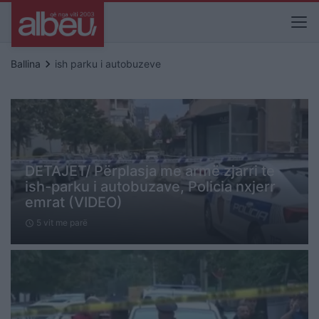
keyboard_arrow_right
Ballina
ish parku i autobuzeve
DETAJET/ Përplasja me armë zjarri te
ish-parku i autobuzave, Policia nxjerr
emrat (VIDEO)
5 vit me parë
schedule