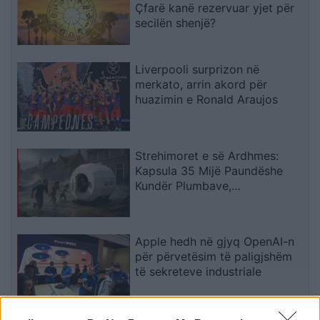
Çfarë kanë rezervuar yjet për
secilën shenjë?
Liverpooli surprizon në
merkato, arrin akord për
huazimin e Ronald Araujos
Strehimoret e së Ardhmes:
Kapsula 35 Mijë Paundëshe
Kundër Plumbave,
Shpërthimeve dhe Fatkeqësive
Natyrore
Apple hedh në gjyq OpenAI-n
për përvetësim të paligjshëm
të sekreteve industriale