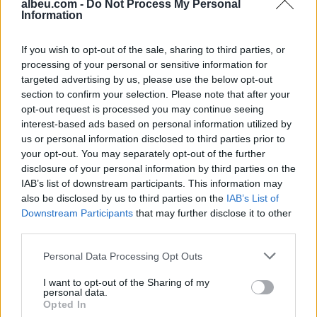
albeu.com -
Do Not Process My Personal
Ndeshja Argjentinë–Egjipt
Information
vendos rekord historik në
Google, kërkimet arrijnë nivele
If you wish to opt-out of the sale, sharing to third parties, or
të papara
processing of your personal or sensitive information for
targeted advertising by us, please use the below opt-out
Kina zbulon robotë humanoidë
section to confirm your selection. Please note that after your
tepër realistë, të projektuar për
opt-out request is processed you may continue seeing
shoqëri afatgjatë
interest-based ads based on personal information utilized by
us or personal information disclosed to third parties prior to
your opt-out. You may separately opt-out of the further
disclosure of your personal information by third parties on the
IAB’s list of downstream participants. This information may
also be disclosed by us to third parties on the
IAB’s List of
Downstream Participants
that may further disclose it to other
third parties.
Personal Data Processing Opt Outs
I want to opt-out of the Sharing of my
personal data.
Opted In