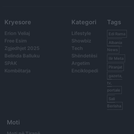
Search
Kryesore
Kategori
Tags
Erion Veliaj
Lifestyle
Edi Rama
Free Esim
Showbiz
Albania
Zgjedhjet 2025
Tech
News
Belinda Balluku
Shëndetësi
Ilir Meta
SPAK
Argetim
Piranjat
Kombëtarja
Enciklopedi
gazeta,
tv,
portale
Sali
Berisha
Moti
Moti në Tiranë