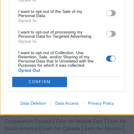
I want to opt-out of the Sale of my
Personal Data.
Opted In
I want to opt-out of processing my
Personal Data for Targeted Advertising.
Opted In
I want to opt-out of Collection, Use,
Retention, Sale, and/or Sharing of my
Personal Data that Is Unrelated with the
Esim for Global
|
Esim for Europe
|
Esim for Caribbean
Purposes for which it was collected.
Opted Out
|
Esim for USA
|
Esim for Italy
|
Esim for Spain
|
Esim
for Turkey
|
Esim for Germany
|
Esim for Greece
|
Esim
CONFIRM
for Asia
|
Esim for World Cup 2026
|
Esim for Saudi
Arabia
|
Esim for Egypt
|
Esim for United Arab
Emirates
|
Esim for Balkans
|
Esim for Morocco
|
Esim
Data Deletion
Data Access
Privacy Policy
for China
|
Esim for United Kingdom
|
Esim for Africa
|
Esim for Latin America
|
Esim for GCC Gulf
Cooperation Council
|
Esim for Middle East
|
Esim for
South America
|
Esim for Canada
|
Esim for Mexico
|