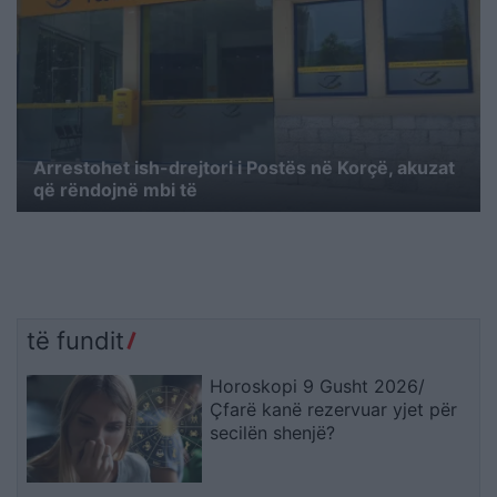
Arrestohet ish-drejtori i Postës në Korçë, akuzat
që rëndojnë mbi të
të fundit
Horoskopi 9 Gusht 2026/
Çfarë kanë rezervuar yjet për
secilën shenjë?