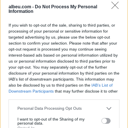
albeu.com -
Do Not Process My Personal
Information
Valverde rrëfen befasinë nga
Mourinho: Nuk e mendoja se
If you wish to opt-out of the sale, sharing to third parties, or
do të ishte kështu
processing of your personal or sensitive information for
targeted advertising by us, please use the below opt-out
section to confirm your selection. Please note that after your
opt-out request is processed you may continue seeing
Arrestohet 73-vjeçari në Krujë,
interest-based ads based on personal information utilized by
ndezi zjarr për të djegur barin
us or personal information disclosed to third parties prior to
dhe flakët u përhapën drejt
your opt-out. You may separately opt-out of the further
malit
disclosure of your personal information by third parties on the
IAB’s list of downstream participants. This information may
also be disclosed by us to third parties on the
IAB’s List of
Downstream Participants
that may further disclose it to other
third parties.
Personal Data Processing Opt Outs
I want to opt-out of the Sharing of my
personal data.
Opted In