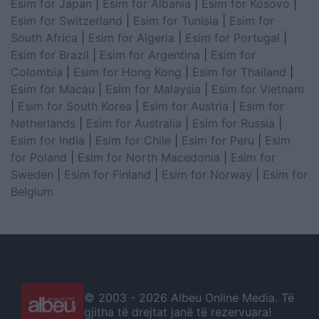
Esim for Japan
|
Esim for Albania
|
Esim for Kosovo
|
Esim for Switzerland
|
Esim for Tunisia
|
Esim for
South Africa
|
Esim for Algeria
|
Esim for Portugal
|
Esim for Brazil
|
Esim for Argentina
|
Esim for
Colombia
|
Esim for Hong Kong
|
Esim for Thailand
|
Esim for Macau
|
Esim for Malaysia
|
Esim for Vietnam
|
Esim for South Korea
|
Esim for Austria
|
Esim for
Netherlands
|
Esim for Australia
|
Esim for Russia
|
Esim for India
|
Esim for Chile
|
Esim for Peru
|
Esim
for Poland
|
Esim for North Macedonia
|
Esim for
Sweden
|
Esim for Finland
|
Esim for Norway
|
Esim for
Belgium
© 2003 -
2026 Albeu Online Media. Të
gjitha të drejtat janë të rezervuara!