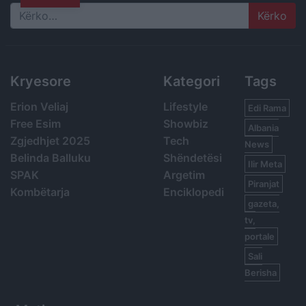
Search
Kryesore
Kategori
Tags
Erion Veliaj
Lifestyle
Edi Rama
Free Esim
Showbiz
Albania
Zgjedhjet 2025
Tech
News
Belinda Balluku
Shëndetësi
Ilir Meta
SPAK
Argetim
Piranjat
Kombëtarja
Enciklopedi
gazeta,
tv,
portale
Sali
Berisha