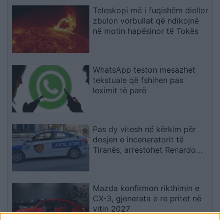
Teleskopi më i fuqishëm diellor
zbulon vorbullat që ndikojnë
në motin hapësinor të Tokës
WhatsApp teston mesazhet
tekstuale që fshihen pas
leximit të parë
Pas dy vitesh në kërkim për
dosjen e inceneratorit të
Tiranës, arrestohet Renardo
Nallbani në Palasë
Mazda konfirmon rikthimin e
CX-3, gjenerata e re pritet në
vitin 2027