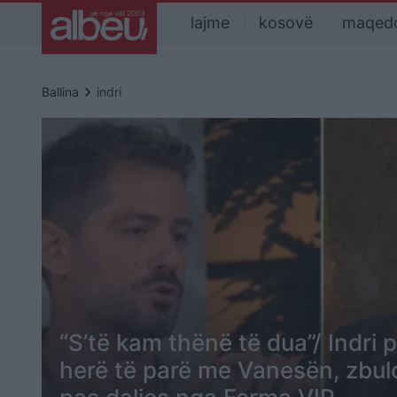
lajme
kosovë
maqed
keyboard_arrow_right
Ballina
indri
“S’të kam thënë të dua”/ Indri p
herë të parë me Vanesën, zbul