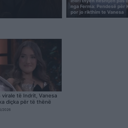
Indri thyen heshtjen pas d
nga Ferma: Pendesë për K
por jo rikthim te Vanesa
 virale të Indrit, Vanesa
ka diçka për të thënë
05/2026