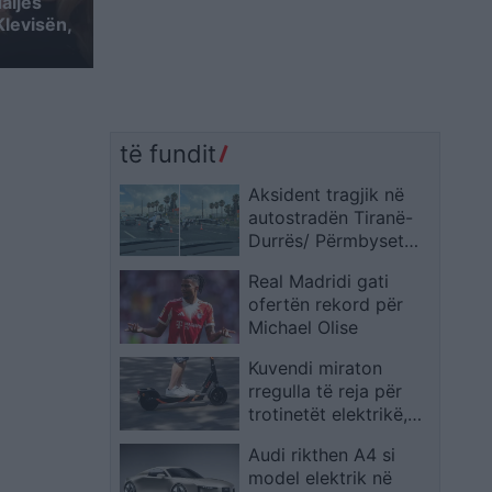
aljes
levisën,
të fundit
Aksident tragjik në
autostradën Tiranë-
Durrës/ Përmbyset
autobusi, humbin
Real Madridi gati
jetën dy persona
ofertën rekord për
Michael Olise
Kuvendi miraton
rregulla të reja për
trotinetët elektrikë,
përdorimi lejohet
Audi rikthen A4 si
vetëm mbi moshën 18
model elektrik në
vjeç