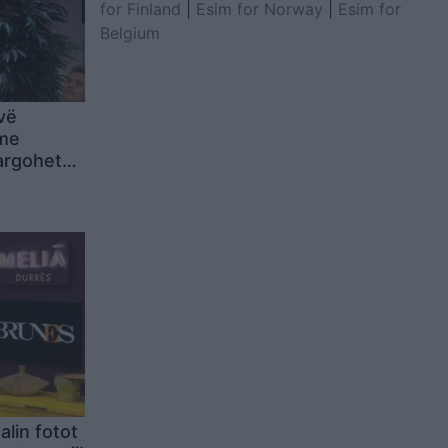
for Finland
|
Esim for Norway
|
Esim for
Belgium
“vë
 me
argohet
j diçka të
alin fotot