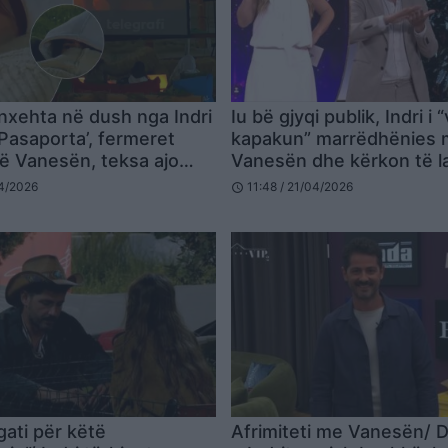
nxehta në dush nga Indri
Iu bë gjyqi publik, Indri i 
‘Pasaporta’, fermeret
kapakun” marrëdhënies
ë Vanesën, teksa ajo
Vanesën dhe kërkon të l
a shikojë
nga ferma: S’mund të fillo
04/2026
11:48 / 21/04/2026
schedule
re
gati për këtë
Afrimiteti me Vanesën/ D