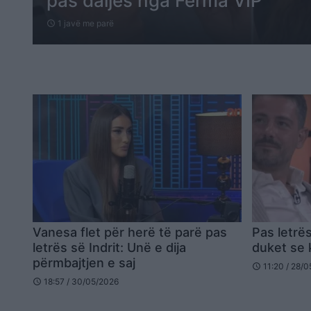
pas daljes nga Ferma VIP
1 javë me parë
schedule
Vanesa flet për herë të parë pas
Pas letrës
letrës së Indrit: Unë e dija
duket se 
përmbajtjen e saj
11:20 / 28/
schedule
18:57 / 30/05/2026
schedule