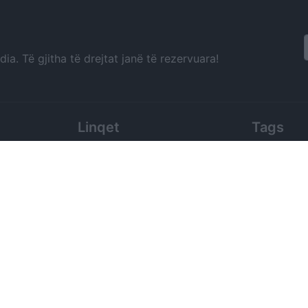
a. Të gjitha të drejtat janë të rezervuara!
Linqet
Tags
Live tv shqiptare
Edi Rama
Moti në Shqipëri
Albania New
Travel
Ilir Meta
Horoskopi
Piranjat
Livescore
gazeta, tv, p
News from Albania
Sali Berisha
Kontaktoni