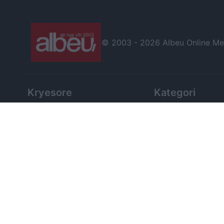
© 2003 -
2026 Albeu Online Medi
Kryesore
Kategori
Erion Veliaj
Lifestyle
Free Esim
Showbiz
Zgjedhjet 2025
Tech
Belinda Balluku
Shëndetësi
SPAK
Argetim
Kombëtarja
Enciklopedi
© 2003 -
2026 Të gjitha të drejtat janë të rezervuara!