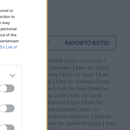
sonal or
ection to
ou may
e Ferma
 personal
letrën e
out of the
 downstream
B’s List of
Esim for Global
|
Esim for Europe
|
Esim for Caribbean
|
Esim for USA
|
Esim for Italy
|
Esim for Spain
|
Esim
for Turkey
|
Esim for Germany
|
Esim
for Greece
|
Esim for Asia
|
Esim for
World Cup 2026
|
Esim for Saudi
Arabia
|
Esim for Egypt
|
Esim for
United Arab Emirates
|
Esim for
ositëm
Balkans
|
Esim for Morocco
|
Esim for
ithçka
China
|
Esim for United Kingdom
|
Esim
Indrin: