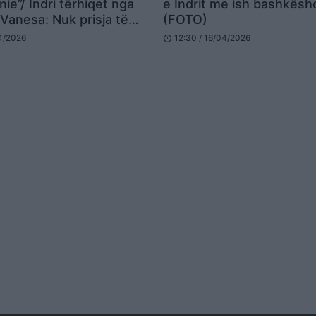
ie”/ Indri tërhiqet nga
e Indrit me ish bashkësho
Vanesa: Nuk prisja të
(FOTO)
ëto ujëra…
04/2026
12:30 / 16/04/2026
schedule