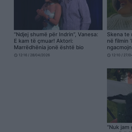
“Ndjej shumë për Indrin”, Vanesa:
Skena te 
E kam të çmuar! Aktori:
në filmin 
Marrëdhënia jonë është bio
ngacmojn
refuzon t
12:16 / 28/04/2026
12:10 / 27/
schedule
schedule
“Nuk jam 