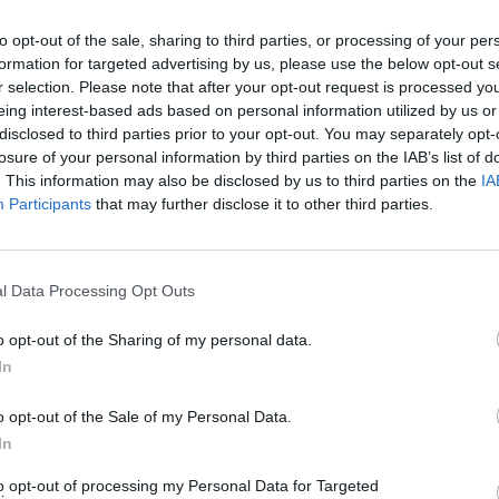
to opt-out of the sale, sharing to third parties, or processing of your per
formation for targeted advertising by us, please use the below opt-out s
Do të ndahen apo do të
r selection. Please note that after your opt-out request is processed y
martohen? Opinionistët 
eing interest-based ads based on personal information utilized by us or
Club: Çfarë shkruhet në 
disclosed to third parties prior to your opt-out. You may separately opt-
Indrit për Vanesën
14:57 / 23/05/2026
schedule
losure of your personal information by third parties on the IAB’s list of
. This information may also be disclosed by us to third parties on the
IA
Participants
that may further disclose it to other third parties.
l Data Processing Opt Outs
o opt-out of the Sharing of my personal data.
In
o opt-out of the Sale of my Personal Data.
ë qëndrojë Indri në
“Pimë një gotë verë, por
In
? Fermerët “vulosën”
diçka”/ Malbora zbulon gj
torit
nga nata “misterioze” me 
to opt-out of processing my Personal Data for Targeted