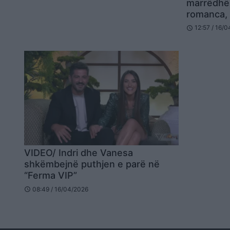
marrëdhën
romanca, 
isha në k
12:57 / 16/
schedule
VIDEO/ Indri dhe Vanesa
shkëmbejnë puthjen e parë në
“Ferma VIP”
08:49 / 16/04/2026
schedule