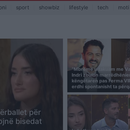
oni
sport
showbiz
lifestyle
tech
moti
“Mbrëmë u takuam me Va
Indri zbulon marrëdhëni
këngëtaren pas Ferma VI
erdhi spontanisht ta përq
ërballet për
ojnë bisedat