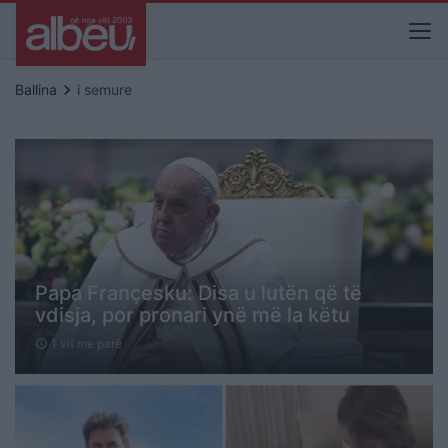
keyboard_arrow_right
Ballina
i semure
Papa Françesku: Disa u lutën që të
vdisja, por pronari ynë më la këtu
1 vit me parë
schedule