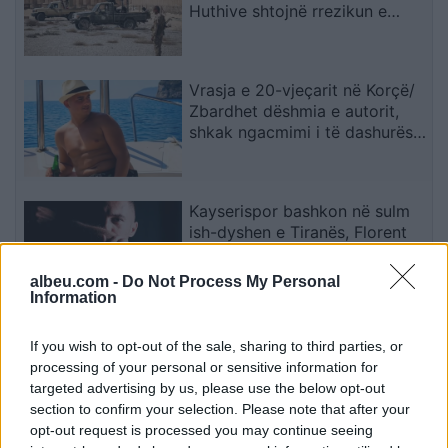
Huthive shtojnë rrezikun e
zgjerimit të luftës
Vrasja e 20-vjeçarit në Korçë/
Zbardhet dëshmia e autorit,
shkak ngacmimi i të dashurës
nga viktima
Kayserispor bashkon në sulm
ish-dyshen e Tiranës, Florent
Hasani firmos në Turqi
albeu.com -
Do Not Process My Personal
Information
Përplasje e rëndë në
If you wish to opt-out of the sale, sharing to third parties, or
magjistralen Gostivar-Kërçovë,
processing of your personal or sensitive information for
humb jetën një shofer dhe
targeted advertising by us, please use the below opt-out
plagoset rëndë një tjetër
section to confirm your selection. Please note that after your
opt-out request is processed you may continue seeing