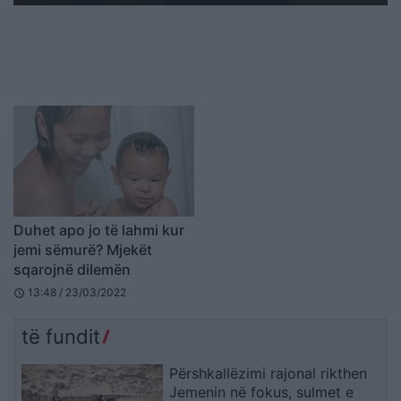
Duhet apo jo të lahmi kur
jemi sëmurë? Mjekët
sqarojnë dilemën
13:48 / 23/03/2022
schedule
të fundit
Përshkallëzimi rajonal rikthen
Jemenin në fokus, sulmet e