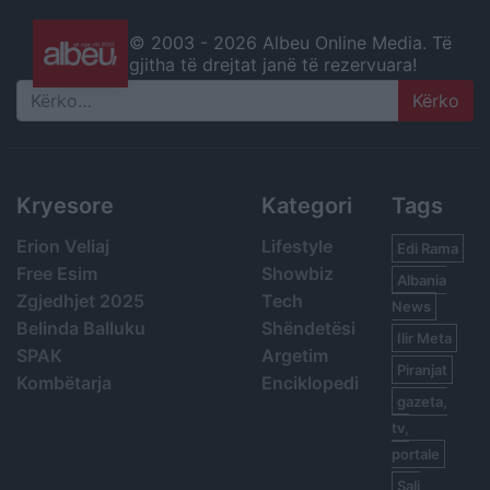
© 2003 -
2026 Albeu Online Media. Të
gjitha të drejtat janë të rezervuara!
Search
Kryesore
Kategori
Tags
Erion Veliaj
Lifestyle
Edi Rama
Free Esim
Showbiz
Albania
Zgjedhjet 2025
Tech
News
Belinda Balluku
Shëndetësi
Ilir Meta
SPAK
Argetim
Piranjat
Kombëtarja
Enciklopedi
gazeta,
tv,
portale
Sali