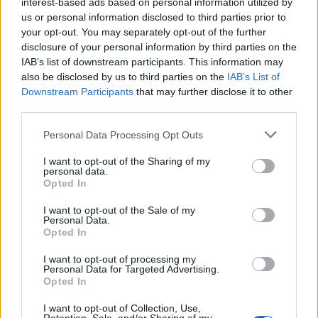
Katër klubet e mëdha
interest-based ads based on personal information utilized by
europiane në garë për
us or personal information disclosed to third parties prior to
sulmuesin e Brentfordit, Igor
your opt-out. You may separately opt-out of the further
Thiago
disclosure of your personal information by third parties on the
IAB’s list of downstream participants. This information may
also be disclosed by us to third parties on the
IAB’s List of
Tajfuni “Dolphin” prek Azinë,
Downstream Participants
that may further disclose it to other
mbi 1,300 fluturime anulohen
third parties.
dhe më shumë se 400 mijë
banorë evakuohen
Personal Data Processing Opt Outs
I want to opt-out of the Sharing of my
personal data.
Zjarri masiv që përfshiu Krujën
Opted In
duke shkrumbuar sipërfaqe të
mëdha/ Rama: Shmangëm një
I want to opt-out of the Sale of my
bilanc tragjik
Personal Data.
Opted In
I want to opt-out of processing my
Personal Data for Targeted Advertising.
Opted In
I want to opt-out of Collection, Use,