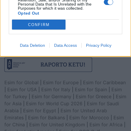
Retention, Sale, and/or Sharing of my
Personal Data that Is Unrelated with the
Purposes for which it was collected.
Opted Out
CONFIRM
Data Deletion
Data Access
Privacy Policy
Esim for Global
|
Esim for Europe
|
Esim for Caribbean
|
Esim for USA
|
Esim for Italy
|
Esim for Spain
|
Esim
for Turkey
|
Esim for Germany
|
Esim for Greece
|
Esim
for Asia
|
Esim for World Cup 2026
|
Esim for Saudi
Arabia
|
Esim for Egypt
|
Esim for United Arab
Emirates
|
Esim for Balkans
|
Esim for Morocco
|
Esim
for China
|
Esim for United Kingdom
|
Esim for Africa
|