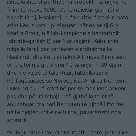
ishte kishte shpërthyer si produkt i të rinjve në
fillim të viteve 1990. Duke ndjekur gjurmët e
babait të tij, Haalandi i ri favorizoi futbollin para
atletikës, sporti i preferuar i nënës së tij Gry
Marita Braut, një ish-kampione e heptatholit
(shtatë-garëshit) për Norvegjinë. Këtu ishin
mbjellë farat për karrierën e ardhshme të
Haalandit dhe këtu ai takoi Alf Ingve Berntsen, i
cili trajtoi një grup prej 40 të rinjsh – 39 djem
dhe një vajzë të talentuar, futbollisten e
Përfaqësueses së Norvegjisë, Andrea Norheim.
Duke ndjekur filozofinë për të mos lënë askënd
pas dhe për t’i mbajtur të gjithë lojtarët të
angazhuar, trajneri Bernsten të gjithë i ftonte
në të njëjtën kohë në fushë, pavarësisht nga
aftësitë.
“Erlingu ishte i vogël dhe mjaft i lehtë, por duke