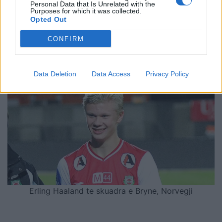
Personal Data that Is Unrelated with the
Purposes for which it was collected.
Opted Out
Shtuar
më
12.05.2021 20:39
CONFIRM
Tags:
,
,
Erling Haaland
futbollit
sport
Data Deletion
Data Access
Privacy Policy
Erling Haaland te skuadra e Bryne, Norvegji