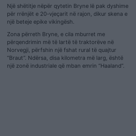
Një shëtitje nëpër qytetin Bryne lë pak dyshime
për rrënjët e 20-vjeçarit në rajon, dikur skena e
një beteje epike vikingësh.
Zona përreth Bryne, e cila mburret me
përqendrimin më të lartë të traktorëve në
Norvegji, përfshin një fshat rural të quajtur
“Braut”. Ndërsa, disa kilometra më larg, është
një zonë industriale që mban emrin “Haaland”.