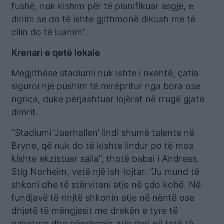
fushë, nuk kishim për të planifikuar asgjë, e
dinim se do të ishte gjithmonë dikush me të
cilin do të luanim”.
Krenari e qetë lokale
Megjithëse stadiumi nuk ishte i nxehtë, çatia
siguroi një pushim të mirëpritur nga bora ose
ngrica, duke përjashtuar lojërat në rrugë gjatë
dimrit.
“Stadiumi ‘Jaerhallen’ lindi shumë talente në
Bryne, që nuk do të kishte lindur po të mos
kishte ekzistuar salla”, thotë babai i Andreas,
Stig Norheim, vetë një ish-lojtar. “Ju mund të
shkoni dhe të stërviteni atje në çdo kohë. Në
fundjavë të rinjtë shkonin atje në nëntë ose
dhjetë të mëngjesit me drekën e tyre të
paketuar dhe qëndronin atje deri në tetë të