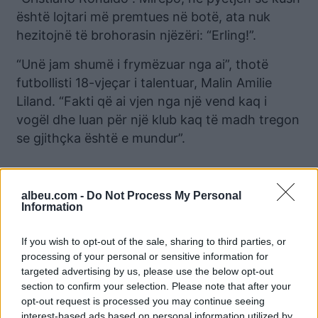
është lojtari më premtues në botë, ata nuk
hezitojnë të brohorasin njëzëri: “Erling!”.
“Unë jam shumë i frymëzuar nga ai”, thotë
futbollisti 18-vjeçar i talentuar, Malin Amilie
Liland. “Fakti që ai vjen nga një vend kaq i
vogël dhe luan për një klub kaq të madh tregon
se gjithçka është e mundur”.
Lajme të ngjashme:
albeu.com -
Do Not Process My Personal
Information
If you wish to opt-out of the sale, sharing to third parties, or
processing of your personal or sensitive information for
targeted advertising by us, please use the below opt-out
Dy golat e Haaland
Erling Haaland me het-
section to confirm your selection. Please note that after your
ndezën festën në Bergen,
trik, Norvegjia dominoi
opt-out request is processed you may continue seeing
sizmografët në Norvegji
Kosovën në Oslo
interest-based ads based on personal information utilized by
regjistruan lëkundje