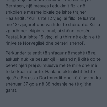
Berntsen, një mësues i edukimit fizik në
shkollën e mesme lokale që ishte trajner i
Haalandit. “Kur ishte 12 vjeç, ai filloi të luante
me 13-vjeçarët dhe vazhdoi të shënonte. Kur u
zgjodh për ekipin rajonal, ai shënoi përsëri.
Pastaj, kur ishte 15 vjeç, ai u thirr në ekipin e të
rinjve të Norvegjisë dhe përsëri shënoi”.
Përkundër talentit të shfaqur në moshë të re,
askush nuk ka besuar që Haaland një ditë do të
bëhet njëri prej sulmuesve më të mirë dhe më
të kërkuar në botë. Haaland aktualisht është
pjesë e Borussia Dortmundit dhe këtë sezon ka
shënuar 37 gola në 38 ndeshje në të gjitha
garat.