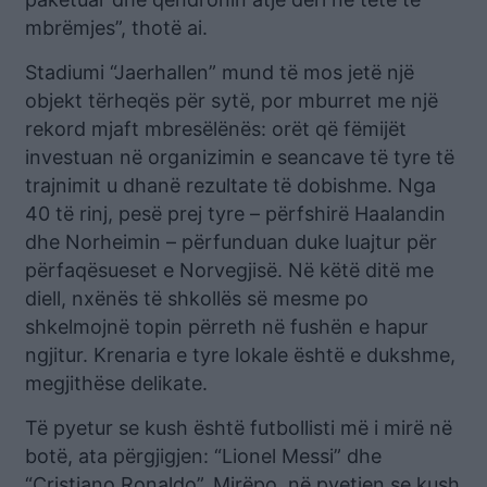
mbrëmjes”, thotë ai.
Stadiumi “Jaerhallen” mund të mos jetë një
objekt tërheqës për sytë, por mburret me një
rekord mjaft mbresëlënës: orët që fëmijët
investuan në organizimin e seancave të tyre të
trajnimit u dhanë rezultate të dobishme. Nga
40 të rinj, pesë prej tyre – përfshirë Haalandin
dhe Norheimin – përfunduan duke luajtur për
përfaqësueset e Norvegjisë. Në këtë ditë me
diell, nxënës të shkollës së mesme po
shkelmojnë topin përreth në fushën e hapur
ngjitur. Krenaria e tyre lokale është e dukshme,
megjithëse delikate.
Të pyetur se kush është futbollisti më i mirë në
botë, ata përgjigjen: “Lionel Messi” dhe
“Cristiano Ronaldo”. Mirëpo, në pyetjen se kush