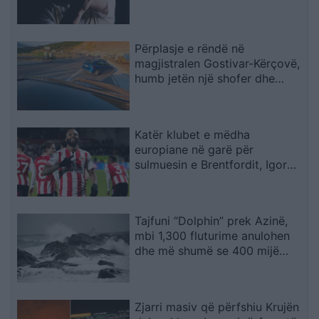
Përplasje e rëndë në
magjistralen Gostivar-Kërçovë,
humb jetën një shofer dhe
plagoset rëndë një tjetër
Katër klubet e mëdha
europiane në garë për
sulmuesin e Brentfordit, Igor
Thiago
Tajfuni “Dolphin” prek Azinë,
mbi 1,300 fluturime anulohen
dhe më shumë se 400 mijë
banorë evakuohen
Zjarri masiv që përfshiu Krujën