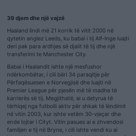
39 djem dhe një vajzë
Haaland lindi më 21 korrik të vitit 2000 në
qytetin anglez Leeds, ku babai i tij Alf-Inge luajti
deri pak para ardhjes së djalit të tij dhe një
transferimi te Manchester City.
Babai i Haalandit ishte një mesfushor
ndërkombëtar, i cili bëri 34 paraqitje për
Përfaqësuesen e Norvegjisë dhe luajti në
Premier League për pjesën më të madhe të
karrierës së tij. Megjithatë, ai u detyrua të
tërhiqej nga futbolli aktiv për shkak të lëndimit
në vitin 2003, kur ishte vetëm 30-vjeçar dhe
ende lojtar i Cityt. Vitin pasues ai e zhvendosi
familjen e tij në Bryne, i cili ishte vendi ku ai