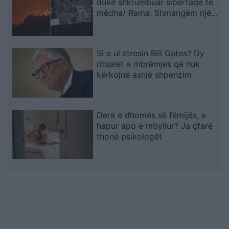
duke shkrumbuar sipërfaqe të
mëdha/ Rama: Shmangëm një
bilanc tragjik
Si e ul stresin Bill Gates? Dy
ritualet e mbrëmjes që nuk
kërkojnë asnjë shpenzim
Dera e dhomës së fëmijës, e
hapur apo e mbyllur? Ja çfarë
thonë psikologët