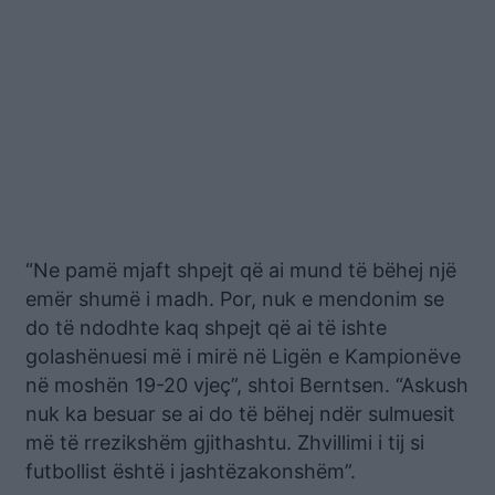
“Ne pamë mjaft shpejt që ai mund të bëhej një
emër shumë i madh. Por, nuk e mendonim se
do të ndodhte kaq shpejt që ai të ishte
golashënuesi më i mirë në Ligën e Kampionëve
në moshën 19-20 vjeç”, shtoi Berntsen. “Askush
nuk ka besuar se ai do të bëhej ndër sulmuesit
më të rrezikshëm gjithashtu. Zhvillimi i tij si
futbollist është i jashtëzakonshëm”.