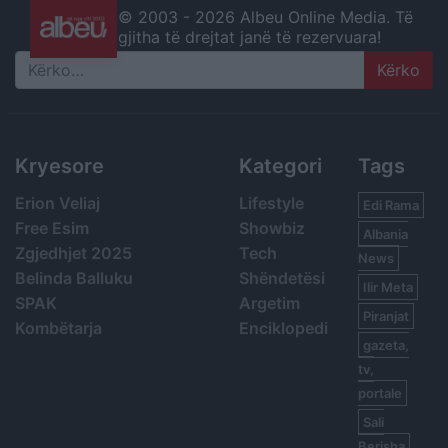
© 2003 -
2026 Albeu Online Media. Të
gjitha të drejtat janë të rezervuara!
Search
Kryesore
Kategori
Tags
Erion Veliaj
Lifestyle
Edi Rama
Free Esim
Showbiz
Albania
Zgjedhjet 2025
Tech
News
Belinda Balluku
Shëndetësi
Ilir Meta
SPAK
Argetim
Piranjat
Kombëtarja
Enciklopedi
gazeta,
tv,
portale
Sali
Berisha