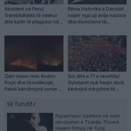
Aksident në Peru/
Rënia historike e Danubit
Trembëdhjetë të vdekur
nxjerr nga uji anije naziste
dhe katër të plagosur në
dhe municione të
përplasjen midis furgonit
pashpërthyera të Luftës
dhe kamionit
së Dytë Botërore
Zjarr masiv mes Andon
Sot dita e 71 e revoltës/
Poçit dhe Hundëkuqit,
Qytetaret nuk heqin dorë,
flakët kërcënojnë zonat e
kërkojnë ndryshim të
banuara
klasës politike: Rama jep
dorëheqjen
të fundit
Kayserispor bashkon në sulm
ish-dyshen e Tiranës, Florent
Hasani firmos në Turqi