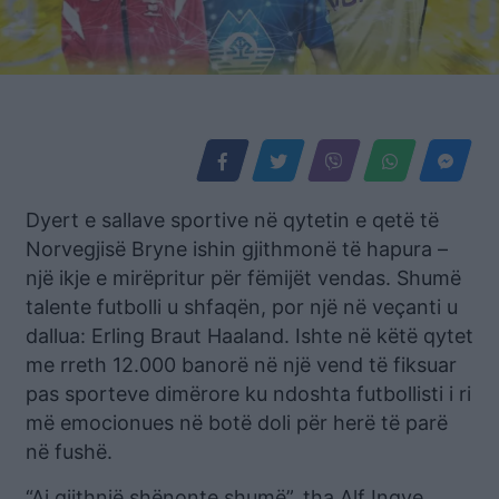
Dyert e sallave sportive në qytetin e qetë të
Norvegjisë Bryne ishin gjithmonë të hapura –
një ikje e mirëpritur për fëmijët vendas. Shumë
talente futbolli u shfaqën, por një në veçanti u
dallua: Erling Braut Haaland. Ishte në këtë qytet
me rreth 12.000 banorë në një vend të fiksuar
pas sporteve dimërore ku ndoshta futbollisti i ri
më emocionues në botë doli për herë të parë
në fushë.
“Ai gjithnjë shënonte shumë”, tha Alf Ingve