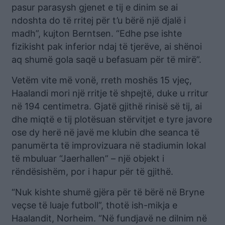
pasur parasysh gjenet e tij e dinim se ai
ndoshta do të rritej për t’u bërë një djalë i
madh”, kujton Berntsen. “Edhe pse ishte
fizikisht pak inferior ndaj të tjerëve, ai shënoi
aq shumë gola saqë u befasuam për të mirë”.
Vetëm vite më vonë, rreth moshës 15 vjeç,
Haalandi mori një rritje të shpejtë, duke u rritur
në 194 centimetra. Gjatë gjithë rinisë së tij, ai
dhe miqtë e tij plotësuan stërvitjet e tyre javore
ose dy herë në javë me klubin dhe seanca të
panumërta të improvizuara në stadiumin lokal
të mbuluar “Jaerhallen” – një objekt i
rëndësishëm, por i hapur për të gjithë.
“Nuk kishte shumë gjëra për të bërë në Bryne
veçse të luaje futboll”, thotë ish-mikja e
Haalandit, Norheim. “Në fundjavë ne dilnim në