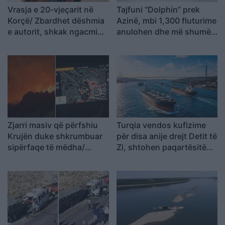
Vrasja e 20-vjeçarit në
Tajfuni “Dolphin” prek
Korçë/ Zbardhet dëshmia
Azinë, mbi 1,300 fluturime
e autorit, shkak ngacmimi
anulohen dhe më shumë
i të dashurës nga viktima
se 400 mijë banorë
evakuohen
Zjarri masiv që përfshiu
Turqia vendos kufizime
Krujën duke shkrumbuar
për disa anije drejt Detit të
sipërfaqe të mëdha/
Zi, shtohen paqartësitë
Rama: Shmangëm një
për tregtinë detare
bilanc tragjik