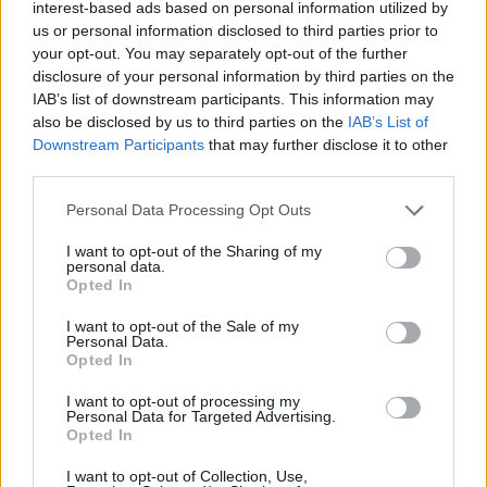
interest-based ads based on personal information utilized by
Apple hedh në gjyq OpenAI-n
us or personal information disclosed to third parties prior to
për përvetësim të paligjshëm
your opt-out. You may separately opt-out of the further
të sekreteve industriale
disclosure of your personal information by third parties on the
IAB’s list of downstream participants. This information may
also be disclosed by us to third parties on the
IAB’s List of
Ndeshja Argjentinë–Egjipt
Downstream Participants
that may further disclose it to other
vendos rekord historik në
third parties.
Google, kërkimet arrijnë nivele
Personal Data Processing Opt Outs
të papara
I want to opt-out of the Sharing of my
personal data.
Kina zbulon robotë humanoidë
Opted In
tepër realistë, të projektuar për
shoqëri afatgjatë
I want to opt-out of the Sale of my
Personal Data.
Opted In
I want to opt-out of processing my
Personal Data for Targeted Advertising.
Opted In
I want to opt-out of Collection, Use,