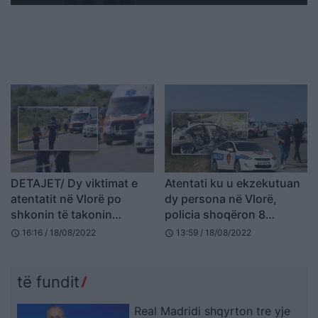
DETAJET/ Dy viktimat e
Atentati ku u ekzekutuan
atentatit në Vlorë po
dy persona në Vlorë,
shkonin të takonin
policia shoqëron 8
Eduard Xhezon në burgun
persona, çfarë dyshohet
16:16 / 18/08/2022
13:59 / 18/08/2022
schedule
schedule
e Lushnjës, në makinë u
gjetën rroba e ushqime
të fundit
Real Madridi shqyrton tre yje