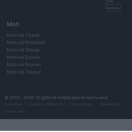
Sali
Berisha
Moti
Moti në Tiranë
Moti në Prishtinë
Moti në Shkup
Moti në Durrës
Moti në Prizren
Moti në Tetovë
© 2003 -
2026 Të gjitha të drejtat janë të rezervuara!
Kontaktoni
Kushtet e Përdorimit
Privacy Policy
Powered by:
orihost.com