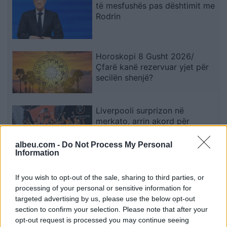
të mesfushës pas dështimit me
Rodrin
Horoskopi 8 Gusht 2026/
Çfarë kanë rezervuar yjet për
secilën shenjë?
Liverpooli surprizon në
merkato, arrin akord për
huazimin e Ronald Araujos
albeu.com -
Do Not Process My Personal
Information
Strehimoret e së Ardhmes:
If you wish to opt-out of the sale, sharing to third parties, or
Kapsula 35 Mijë Paundëshe
processing of your personal or sensitive information for
Kundër Plumbave,
targeted advertising by us, please use the below opt-out
Shpërthimeve dhe Fatkeqësive
section to confirm your selection. Please note that after your
Natyrore
opt-out request is processed you may continue seeing