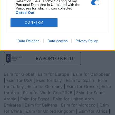
Retention, Sale, and/or Sharing of my
Personal Data that Is Unrelated with the
Purposes for which it was collected.
Opted Out
CONFIRM
Data Deletion
Data Access
Privacy Policy
Esim for Global
|
Esim for Europe
|
Esim for Caribbean
|
Esim for USA
|
Esim for Italy
|
Esim for Spain
|
Esim
for Turkey
|
Esim for Germany
|
Esim for Greece
|
Esim
for Asia
|
Esim for World Cup 2026
|
Esim for Saudi
Arabia
|
Esim for Egypt
|
Esim for United Arab
Emirates
|
Esim for Balkans
|
Esim for Morocco
|
Esim
for China
|
Esim for United Kingdom
|
Esim for Africa
|