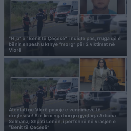
“Hija” e “Benit të Çeçesë” i ndiqte pas, rruga që e
bënin shpesh u kthye “morg” për 2 viktimat në
Vlorë
Atentati në Vlorë pasojë e vendimeve të
drejtësisë! Si e liroi nga burgu gjyqtarja Arbana
Selmanaj Shpati Lenën, i përfshirë në vrasjen e
“Benit të Çeçesë”