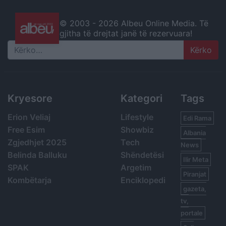
© 2003 -
2026 Albeu Online Media. Të
gjitha të drejtat janë të rezervuara!
Search
Kryesore
Kategori
Tags
Erion Veliaj
Lifestyle
Edi Rama
Free Esim
Showbiz
Albania
Zgjedhjet 2025
Tech
News
Belinda Balluku
Shëndetësi
Ilir Meta
SPAK
Argetim
Piranjat
Kombëtarja
Enciklopedi
gazeta,
tv,
portale