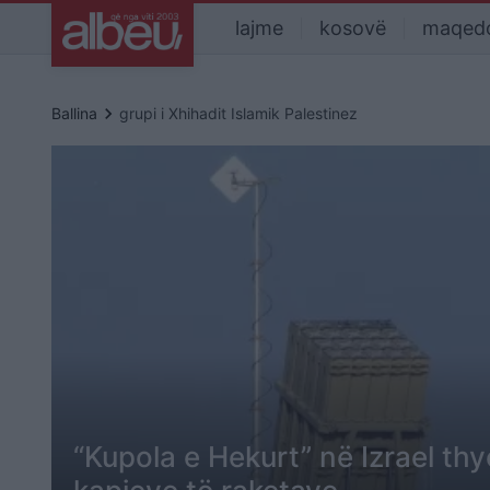
lajme
kosovë
maqed
keyboard_arrow_right
Ballina
grupi i Xhihadit Islamik Palestinez
“Kupola e Hekurt” në Izrael thy