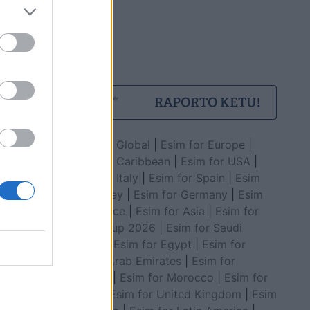
Esim for Global
|
Esim for Europe
|
Esim for Caribbean
|
Esim for USA
|
Esim for Italy
|
Esim for Spain
|
Esim
for Turkey
|
Esim for Germany
|
Esim
for Greece
|
Esim for Asia
|
Esim for
World Cup 2026
|
Esim for Saudi
Arabia
|
Esim for Egypt
|
Esim for
United Arab Emirates
|
Esim for
Balkans
|
Esim for Morocco
|
Esim for
China
|
Esim for United Kingdom
|
Esim