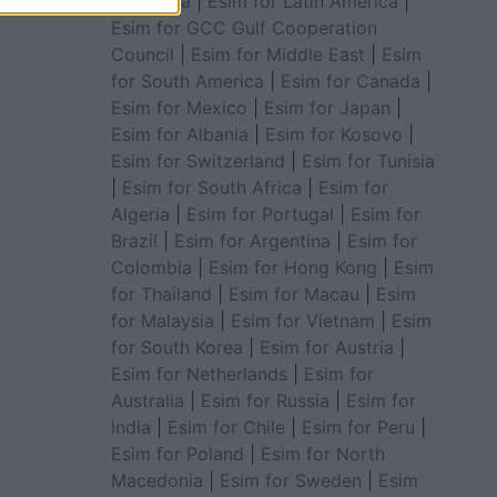
for Africa
|
Esim for Latin America
|
Esim for GCC Gulf Cooperation
Council
|
Esim for Middle East
|
Esim
for South America
|
Esim for Canada
|
Esim for Mexico
|
Esim for Japan
|
Esim for Albania
|
Esim for Kosovo
|
Esim for Switzerland
|
Esim for Tunisia
|
Esim for South Africa
|
Esim for
Algeria
|
Esim for Portugal
|
Esim for
Brazil
|
Esim for Argentina
|
Esim for
Colombia
|
Esim for Hong Kong
|
Esim
for Thailand
|
Esim for Macau
|
Esim
for Malaysia
|
Esim for Vietnam
|
Esim
for South Korea
|
Esim for Austria
|
Esim for Netherlands
|
Esim for
Australia
|
Esim for Russia
|
Esim for
India
|
Esim for Chile
|
Esim for Peru
|
Esim for Poland
|
Esim for North
Macedonia
|
Esim for Sweden
|
Esim