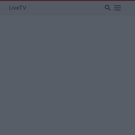
search
LiveTV