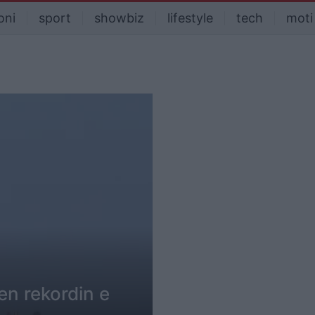
oni
sport
showbiz
lifestyle
tech
moti
en rekordin e