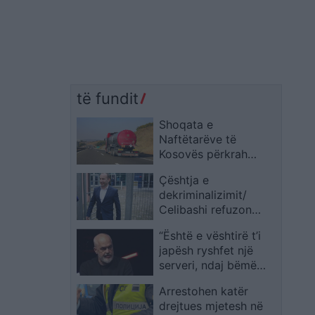
të fundit
Shoqata e
Naftëtarëve të
Kosovës përkrah
hetimet dhe kërkon
Çështja e
që sektori të mos
dekriminalizimit/
trajtohet në mënyrë të
Celibashi refuzon
përgjithësuar
heqjen e mandatit të
“Është e vështirë t’i
kryebashkiakut të
japësh ryshfet një
Kuçovës, Kreshnik
serveri, ndaj bëmë
Hajdari
Diellën pjesë të
Arrestohen katër
qeverisë”/ Rama nga
drejtues mjetesh në
Gjermania: Askund ky