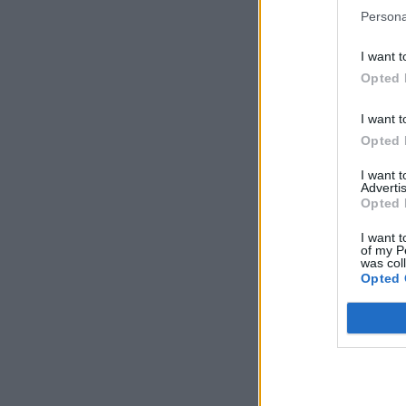
Persona
I want t
Opted 
I want t
Opted 
I want 
Advertis
Opted 
I want t
of my P
was col
Opted 