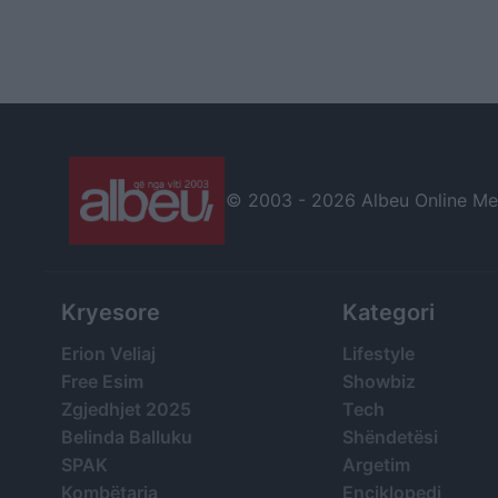
© 2003 -
2026 Albeu Online Medi
Kryesore
Kategori
Erion Veliaj
Lifestyle
Free Esim
Showbiz
Zgjedhjet 2025
Tech
Belinda Balluku
Shëndetësi
SPAK
Argetim
Kombëtarja
Enciklopedi