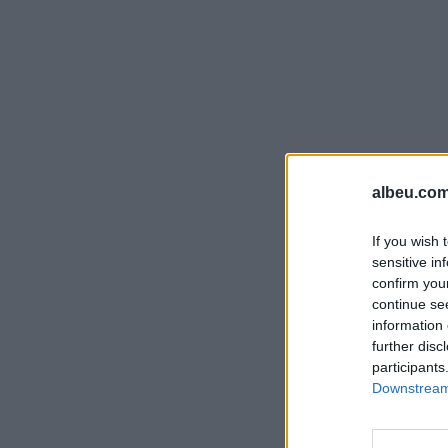
albeu.com
If you wish 
sensitive in
confirm you
continue se
information 
further disc
participants
Downstream 