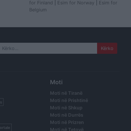
for Finland
|
Esim for Norway
|
Esim for
Belgium
Search
Moti
Moti në Tiranë
Moti në Prishtinë
s
Moti në Shkup
Moti në Durrës
Moti në Prizren
ortale
Moti në Tetovë