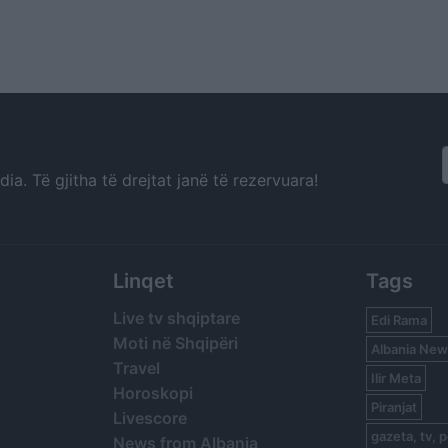
a. Të gjitha të drejtat janë të rezervuara!
Linqet
Tags
Live tv shqiptare
Edi Rama
Moti në Shqipëri
Albania New
Travel
Ilir Meta
Horoskopi
Piranjat
Livescore
gazeta, tv, p
News from Albania