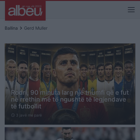
keyboard_arrow_right
Ballina
Gerd Muller
Rodri, 90 minuta larg një triumfi që e fut
në rrethin më të ngushtë të legjendave
të futbollit
3 javë me parë
schedule