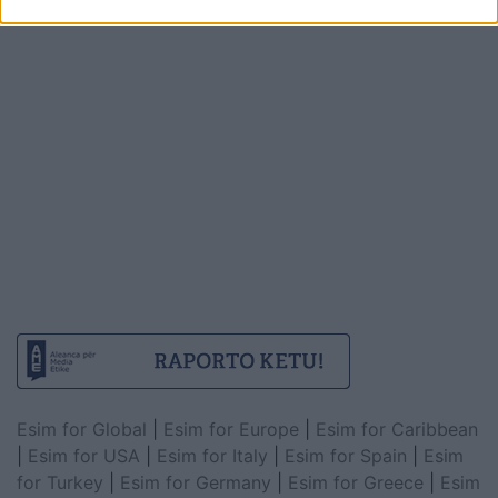
Esim for Global
|
Esim for Europe
|
Esim for Caribbean
|
Esim for USA
|
Esim for Italy
|
Esim for Spain
|
Esim
for Turkey
|
Esim for Germany
|
Esim for Greece
|
Esim