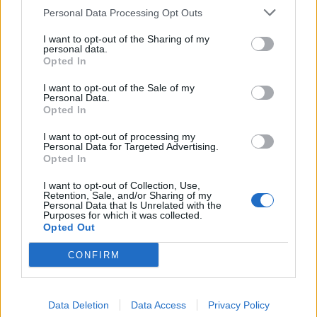
Çfarë kanë rezervuar yjet për
Personal Data Processing Opt Outs
secilën shenjë?
I want to opt-out of the Sharing of my
personal data.
Opted In
Nga gëzimi i dasmës te
I want to opt-out of the Sale of my
dhimbja e madhe, Arianit Çetaj
Personal Data.
gjendet i pajetë në Pejë
Opted In
I want to opt-out of processing my
Personal Data for Targeted Advertising.
Opted In
Rodri refuzoi Real Madridin
dhe zgjodhi Barcelonën,
I want to opt-out of Collection, Use,
zbardhen tri arsyet e vendimit
Retention, Sale, and/or Sharing of my
Personal Data that Is Unrelated with the
Purposes for which it was collected.
Opted Out
Arsenali heq dorë nga Vinicius
CONFIRM
Jr., synon me vendosmëri
sulmuesin e Evertonit
Data Deletion
Data Access
Privacy Policy