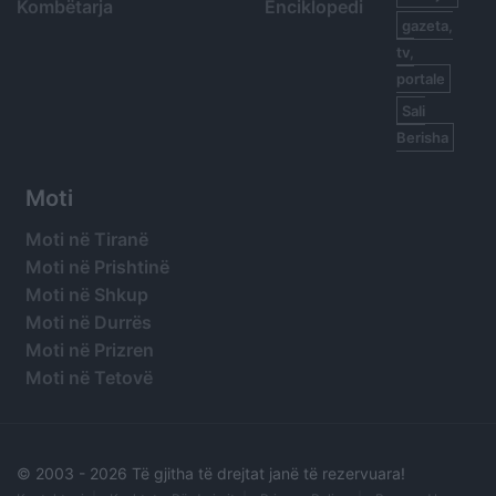
Kombëtarja
Enciklopedi
gazeta,
tv,
portale
Sali
Berisha
Moti
Moti në Tiranë
Moti në Prishtinë
Moti në Shkup
Moti në Durrës
Moti në Prizren
Moti në Tetovë
© 2003 -
2026 Të gjitha të drejtat janë të rezervuara!