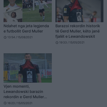
Ndahet nga jeta legjenda
Barazoi rekordin historik
e futbollit Gerd Muller
të Gerd Muller, këto janë
fjalët e Lewandowskit
13:54 / 15/08/2021
schedule
19:33 / 15/05/2021
schedule
Vjen momenti,
Lewandowski barazin
rekordin e Gerd Muller
(VIDEO)
16:23 / 15/05/2021
schedule