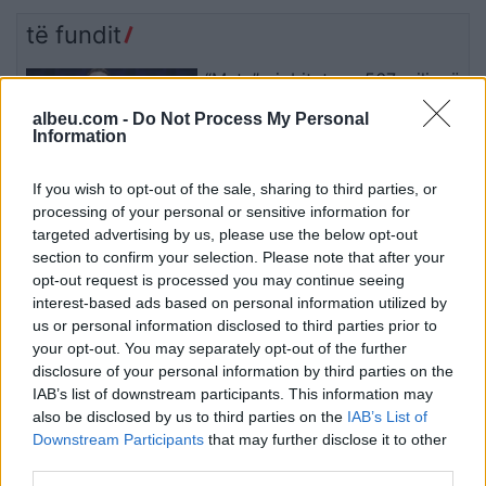
të fundit
“Meta” gjobitet me 567 milionë
dollarë të tjerë për sigurinë e
albeu.com -
Do Not Process My Personal
fëmijëve, kompania: Do ta
Information
apelojmë
If you wish to opt-out of the sale, sharing to third parties, or
Djali ishte në konflikt me një
processing of your personal or sensitive information for
person tjetër, babai 69-vjeçar
targeted advertising by us, please use the below opt-out
humb jetën nga arresti kardiak
section to confirm your selection. Please note that after your
(EMRI)
opt-out request is processed you may continue seeing
interest-based ads based on personal information utilized by
us or personal information disclosed to third parties prior to
Parashikimi i motit 7 Gusht
your opt-out. You may separately opt-out of the further
2026/ Reshje shiu dhe
disclosure of your personal information by third parties on the
temperatura deri në 38 gradë
IAB’s list of downstream participants. This information may
also be disclosed by us to third parties on the
IAB’s List of
Downstream Participants
that may further disclose it to other
third parties.
Horoskopi 7 Gusht 2026/