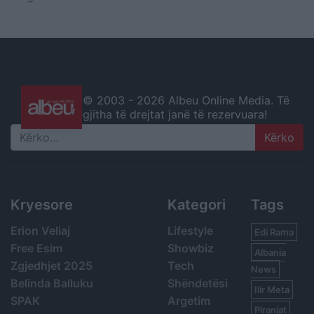
© 2003 -
2026 Albeu Online Media. Të
gjitha të drejtat janë të rezervuara!
Search
Kryesore
Kategori
Tags
Erion Veliaj
Lifestyle
Edi Rama
Free Esim
Showbiz
Albania
Zgjedhjet 2025
Tech
News
Belinda Balluku
Shëndetësi
Ilir Meta
SPAK
Argetim
Piranjat