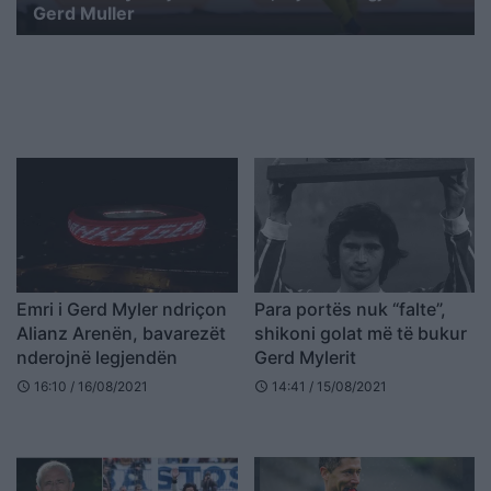
Gerd Muller
Emri i Gerd Myler ndriçon
Para portës nuk “falte”,
Alianz Arenën, bavarezët
shikoni golat më të bukur
nderojnë legjendën
Gerd Mylerit
16:10 / 16/08/2021
14:41 / 15/08/2021
schedule
schedule