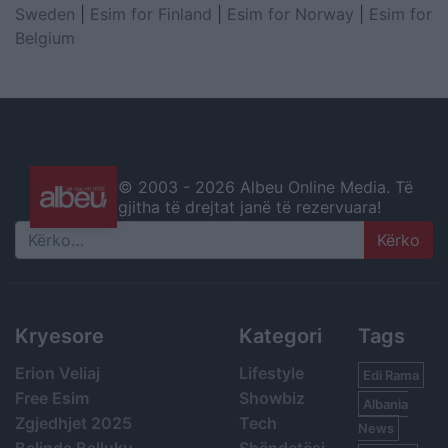
Sweden
|
Esim for Finland
|
Esim for Norway
|
Esim for
Belgium
© 2003 -
2026 Albeu Online Media. Të
gjitha të drejtat janë të rezervuara!
Search
Kryesore
Kategori
Tags
Erion Veliaj
Lifestyle
Edi Rama
Free Esim
Showbiz
Albania
Zgjedhjet 2025
Tech
News
Belinda Balluku
Shëndetësi