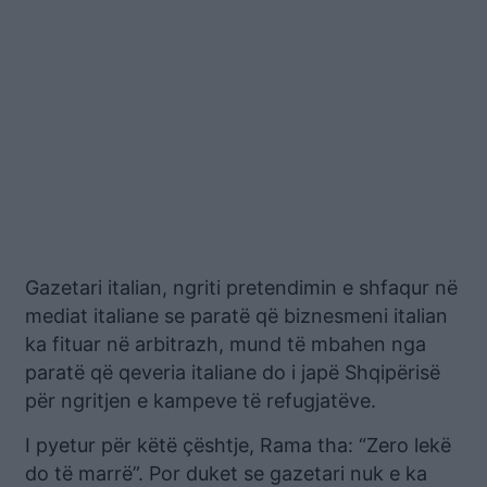
Gazetari italian, ngriti pretendimin e shfaqur në
mediat italiane se paratë që biznesmeni italian
ka fituar në arbitrazh, mund të mbahen nga
paratë që qeveria italiane do i japë Shqipërisë
për ngritjen e kampeve të refugjatëve.
I pyetur për këtë çështje, Rama tha: “Zero lekë
do të marrë”. Por duket se gazetari nuk e ka