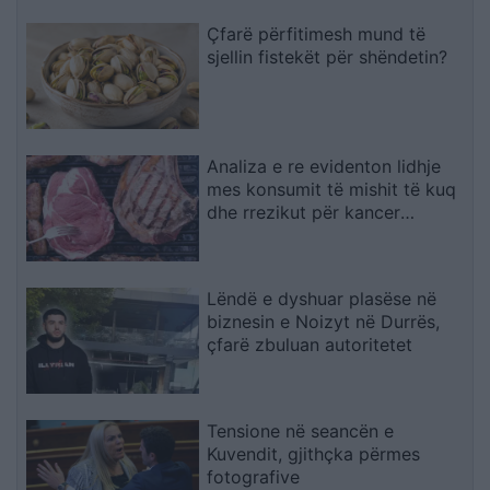
Çfarë përfitimesh mund të
sjellin fistekët për shëndetin?
Analiza e re evidenton lidhje
mes konsumit të mishit të kuq
dhe rrezikut për kancer
pankreatik
Lëndë e dyshuar plasëse në
biznesin e Noizyt në Durrës,
çfarë zbuluan autoritetet
Tensione në seancën e
Kuvendit, gjithçka përmes
fotografive