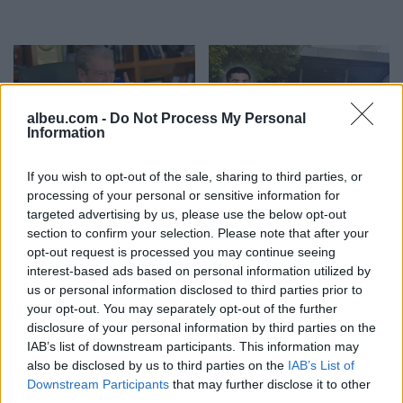
albeu.com -
Do Not Process My Personal
Information
Berisha shpreson te
Lëndë e dyshuar plasëse
If you wish to opt-out of the sale, sharing to third parties, or
ambasadori i ri amerikan,
në biznesin e Noizyt në
processing of your personal or sensitive information for
por ashpërson qëndrimin
Durrës, çfarë zbuluan
targeted advertising by us, please use the below opt-out
ndaj SPAK-ut dhe
autoritetet
section to confirm your selection. Please note that after your
reformës territoriale
opt-out request is processed you may continue seeing
interest-based ads based on personal information utilized by
us or personal information disclosed to third parties prior to
your opt-out. You may separately opt-out of the further
disclosure of your personal information by third parties on the
IAB’s list of downstream participants. This information may
also be disclosed by us to third parties on the
IAB’s List of
Pamje alarmante nga
Shpërthen një dron i
Downstream Participants
that may further disclose it to other
Kruja, zjarri përfshin
paidentifikuar në Bullgari