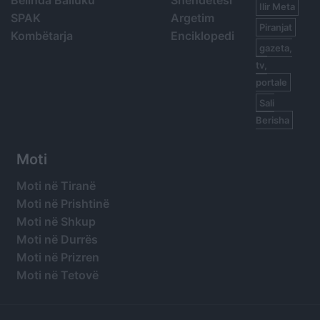
Ilir Meta
SPAK
Argetim
Piranjat
Kombëtarja
Enciklopedi
gazeta,
tv,
portale
Sali
Berisha
Moti
Moti në Tiranë
Moti në Prishtinë
Moti në Shkup
Moti në Durrës
Moti në Prizren
Moti në Tetovë