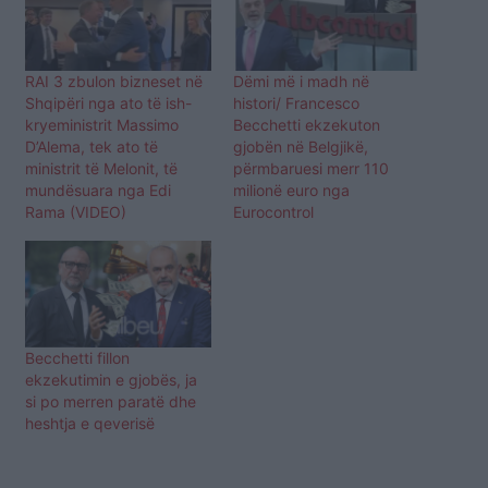
RAI 3 zbulon bizneset në
Dëmi më i madh në
Shqipëri nga ato të ish-
histori/ Francesco
kryeministrit Massimo
Becchetti ekzekuton
D’Alema, tek ato të
gjobën në Belgjikë,
ministrit të Melonit, të
përmbaruesi merr 110
mundësuara nga Edi
milionë euro nga
Rama (VIDEO)
Eurocontrol
Becchetti fillon
ekzekutimin e gjobës, ja
si po merren paratë dhe
heshtja e qeverisë