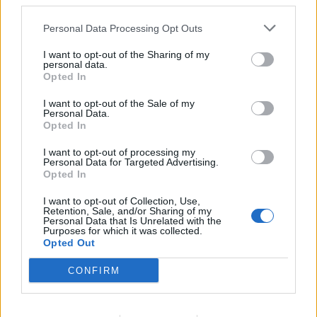
third parties.
faqen e malit dhe
pranë gazsjellësit
kërcënon 30 banesa e
strategjik
Personal Data Processing Opt Outs
biznese
I want to opt-out of the Sharing of my
personal data.
Opted In
I want to opt-out of the Sale of my
Personal Data.
Opted In
Protesta hyn në ditën e
Shpërthim me tritol në
I want to opt-out of processing my
70-të, Steve Hanke:
banesën e 72-vjeçarit në
Personal Data for Targeted Advertising.
Shqiptarët vijojnë revoltën
Tufinë, në kërkim tre
Opted In
kundër korrupsionit,
vëllezër
I want to opt-out of Collection, Use,
Rama duhet të largohet
Retention, Sale, and/or Sharing of my
Personal Data that Is Unrelated with the
Purposes for which it was collected.
Opted Out
CONFIRM
Turqia vendos kufizime
Gazetarja zvicerane