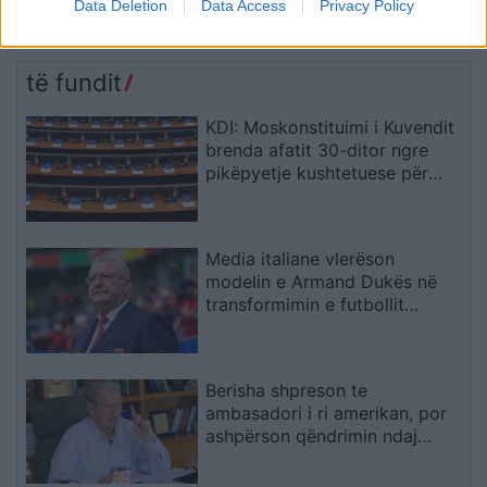
për anijet tregtare drejt
Amèle Debey pasqyron
Data Deletion
Data Access
Privacy Policy
Detit të Zi pas shtimit të
protestat masive kundër
sulmeve në rajon
Ramës: Shqiptarët duan t’i
japin fund pushtetit 35-
të fundit
vjeçar të të njëjtëve emra
KDI: Moskonstituimi i Kuvendit
brenda afatit 30-ditor ngre
pikëpyetje kushtetuese për
hapat e ardhshëm
Media italiane vlerëson
modelin e Armand Dukës në
transformimin e futbollit
shqiptar
Berisha shpreson te
ambasadori i ri amerikan, por
ashpërson qëndrimin ndaj
SPAK-ut dhe reformës
territoriale