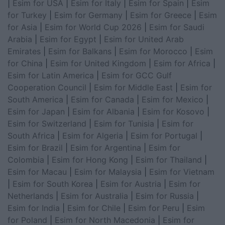
|
Esim for USA
|
Esim for Italy
|
Esim for Spain
|
Esim
for Turkey
|
Esim for Germany
|
Esim for Greece
|
Esim
for Asia
|
Esim for World Cup 2026
|
Esim for Saudi
Arabia
|
Esim for Egypt
|
Esim for United Arab
Emirates
|
Esim for Balkans
|
Esim for Morocco
|
Esim
for China
|
Esim for United Kingdom
|
Esim for Africa
|
Esim for Latin America
|
Esim for GCC Gulf
Cooperation Council
|
Esim for Middle East
|
Esim for
South America
|
Esim for Canada
|
Esim for Mexico
|
Esim for Japan
|
Esim for Albania
|
Esim for Kosovo
|
Esim for Switzerland
|
Esim for Tunisia
|
Esim for
South Africa
|
Esim for Algeria
|
Esim for Portugal
|
Esim for Brazil
|
Esim for Argentina
|
Esim for
Colombia
|
Esim for Hong Kong
|
Esim for Thailand
|
Esim for Macau
|
Esim for Malaysia
|
Esim for Vietnam
|
Esim for South Korea
|
Esim for Austria
|
Esim for
Netherlands
|
Esim for Australia
|
Esim for Russia
|
Esim for India
|
Esim for Chile
|
Esim for Peru
|
Esim
for Poland
|
Esim for North Macedonia
|
Esim for