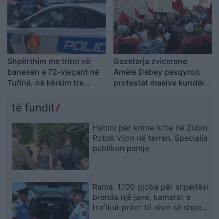
Shpërthim me tritol në
Gazetarja zvicerane
banesën e 72-vjeçarit në
Amèle Debey pasqyron
Tufinë, në kërkim tre
protestat masive kundër
vëllezër
Ramës: Shqiptarët duan t’i
japin fund pushtetit 35-
të fundit
vjeçar të të njëjtëve emra
Hetimi për krime lufte në Zubin
Potok vijon në terren, Specialja
publikon pamje
Rama: 1.100 gjoba për shpejtësi
brenda një jave, kamerat e
trafikut pritet të nisin së shpejti
monitorimin