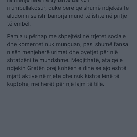
rrumbullakosur, duke bërë që shumë ndjekës të
aludonin se ish-banorja mund të ishte në pritje
të ëmbël.
Pamja u përhap me shpejtësi në rrjetet sociale
dhe komentet nuk munguan, pasi shumë fansa
nisën menjëherë urimet dhe pyetjet për një
shtatzëni të mundshme. Megjithatë, ata që e
ndjekin Gretën prej kohësh e dinë se ajo është
mjaft aktive në rrjete dhe nuk kishte lënë të
kuptohej më herët për një lajm të tillë.