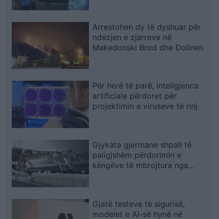
Arrestohen dy të dyshuar për
ndezjen e zjarreve në
Makedonski Brod dhe Dollnen
Për herë të parë, inteligjenca
artificiale përdoret për
projektimin e viruseve të rinj
Gjykata gjermane shpall të
paligjshëm përdorimin e
këngëve të mbrojtura nga
Suno
Gjatë testeve të sigurisë,
modelet e AI-së hynë në