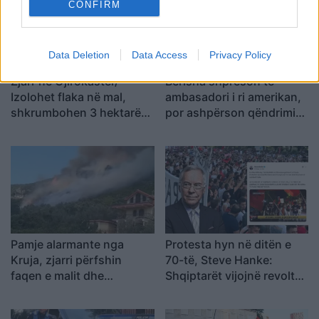
CONFIRM
Data Deletion
Data Access
Privacy Policy
Zjarr në Gjirokastër/
Berisha shpreson te
Izolohet flaka në mal,
ambasadori i ri amerikan,
shkrumbohen 3 hektarë
por ashpërson qëndrimin
me shkurre e barishte në
ndaj SPAK-ut dhe
kufirin mes Golemit dhe
reformës territoriale
Progonatit
Pamje alarmante nga
Protesta hyn në ditën e
Kruja, zjarri përfshin
70-të, Steve Hanke:
faqen e malit dhe
Shqiptarët vijojnë revoltën
kërcënon 30 banesa e
kundër korrupsionit,
biznese
Rama duhet të largohet