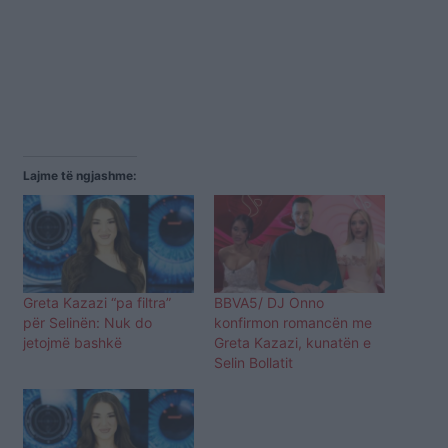
Lajme të ngjashme:
Greta Kazazi “pa filtra”
BBVA5/ DJ Onno
për Selinën: Nuk do
konfirmon romancën me
jetojmë bashkë
Greta Kazazi, kunatën e
Selin Bollatit