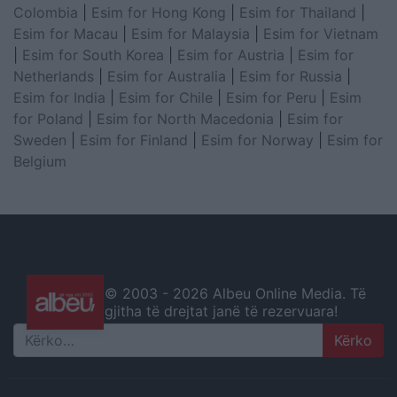
Colombia
|
Esim for Hong Kong
|
Esim for Thailand
|
Esim for Macau
|
Esim for Malaysia
|
Esim for Vietnam
|
Esim for South Korea
|
Esim for Austria
|
Esim for
Netherlands
|
Esim for Australia
|
Esim for Russia
|
Esim for India
|
Esim for Chile
|
Esim for Peru
|
Esim
for Poland
|
Esim for North Macedonia
|
Esim for
Sweden
|
Esim for Finland
|
Esim for Norway
|
Esim for
Belgium
© 2003 -
2026 Albeu Online Media. Të
gjitha të drejtat janë të rezervuara!
Search