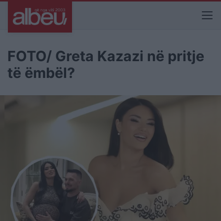
FOTO/ Greta Kazazi në pritje
të ëmbël?