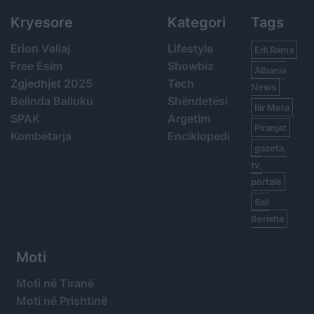
Kryesore
Kategori
Tags
Erion Veliaj
Lifestyle
Edi Rama
Free Esim
Showbiz
Albania
Zgjedhjet 2025
Tech
News
Belinda Balluku
Shëndetësi
Ilir Meta
SPAK
Argetim
Piranjat
Kombëtarja
Enciklopedi
gazeta,
tv,
portale
Sali
Berisha
Moti
Moti në Tiranë
Moti në Prishtinë