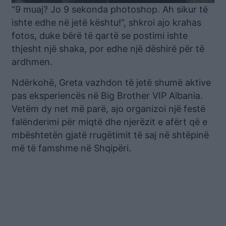
“9 muaj? Jo 9 sekonda photoshop. Ah sikur të
ishte edhe në jetë kështu!”, shkroi ajo krahas
fotos, duke bërë të qartë se postimi ishte
thjesht një shaka, por edhe një dëshirë për të
ardhmen.
Ndërkohë, Greta vazhdon të jetë shumë aktive
pas eksperiencës në Big Brother VIP Albania.
Vetëm dy net më parë, ajo organizoi një festë
falënderimi për miqtë dhe njerëzit e afërt që e
mbështetën gjatë rrugëtimit të saj në shtëpinë
më të famshme në Shqipëri.