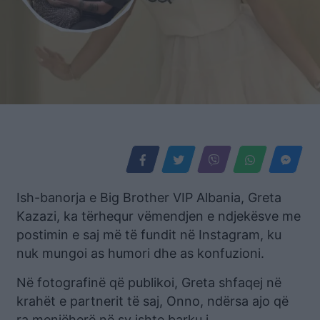
Ish-banorja e Big Brother VIP Albania, Greta
Kazazi, ka tërhequr vëmendjen e ndjekësve me
postimin e saj më të fundit në Instagram, ku
nuk mungoi as humori dhe as konfuzioni.
Në fotografinë që publikoi, Greta shfaqej në
krahët e partnerit të saj, Onno, ndërsa ajo që
ra menjëherë në sy ishte barku i