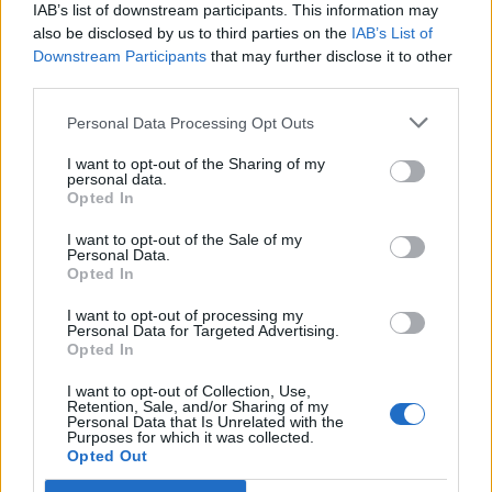
Shtuar
më
19.05.2026 12:16
IAB’s list of downstream participants. This information may
also be disclosed by us to third parties on the
IAB’s List of
Tags:
,
greta
shtatzene
Downstream Participants
that may further disclose it to other
third parties.
Personal Data Processing Opt Outs
I want to opt-out of the Sharing of my
personal data.
Opted In
I want to opt-out of the Sale of my
Personal Data.
Opted In
I want to opt-out of processing my
Personal Data for Targeted Advertising.
Opted In
Rama: 1.100 gjoba për
Zbulohet identiteti i 20-
shpejtësi brenda një jave,
vjeçarit të vrarë në Korçë,
I want to opt-out of Collection, Use,
Retention, Sale, and/or Sharing of my
kamerat e trafikut pritet të
u qëllua me kallashnikov
Personal Data that Is Unrelated with the
nisin së shpejti
brenda një pallati
Purposes for which it was collected.
Opted Out
monitorimin