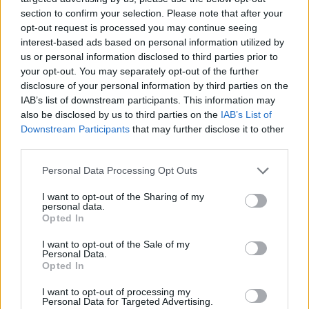
section to confirm your selection. Please note that after your
opt-out request is processed you may continue seeing
interest-based ads based on personal information utilized by
us or personal information disclosed to third parties prior to
your opt-out. You may separately opt-out of the further
disclosure of your personal information by third parties on the
IAB’s list of downstream participants. This information may
also be disclosed by us to third parties on the
IAB’s List of
Downstream Participants
that may further disclose it to other
third parties.
Personal Data Processing Opt Outs
I want to opt-out of the Sharing of my
personal data.
Opted In
I want to opt-out of the Sale of my
Personal Data.
Opted In
Esim for Global
|
Esim for Europe
|
Esim for Caribbean
|
Esim for USA
|
Esim for Italy
|
Esim for Spain
|
Esim
I want to opt-out of processing my
Personal Data for Targeted Advertising.
for Turkey
|
Esim for Germany
|
Esim for Greece
|
Esim