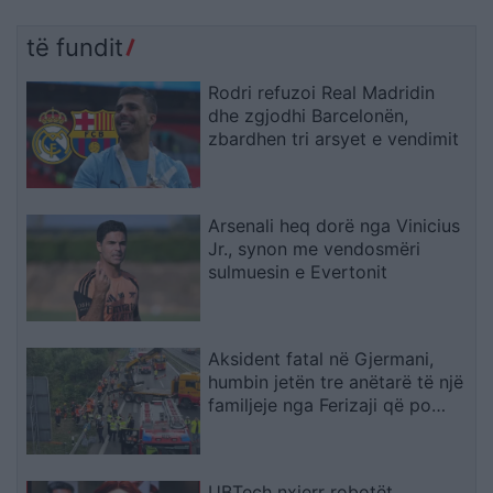
të fundit
Rodri refuzoi Real Madridin
dhe zgjodhi Barcelonën,
zbardhen tri arsyet e vendimit
Arsenali heq dorë nga Vinicius
Jr., synon me vendosmëri
sulmuesin e Evertonit
Aksident fatal në Gjermani,
humbin jetën tre anëtarë të një
familjeje nga Ferizaji që po
ktheheshin nga Kosova
UBTech nxjerr robotët