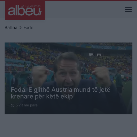
keyboard_arrow_right
Ballina
Fode
Foda: E gjithë Austria mund të jetë
krenare për këtë ekip
5 vit me parë
schedule