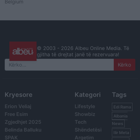
Belgium
© 2003 -
2026 Albeu Online Media. Të
gjitha të drejtat janë të rezervuara!
Search
Kryesore
Kategori
Tags
Erion Veliaj
Lifestyle
Edi Rama
Free Esim
Showbiz
Albania
Zgjedhjet 2025
Tech
News
Belinda Balluku
Shëndetësi
Ilir Meta
SPAK
Argetim