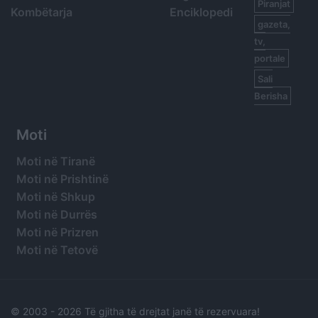
Piranjat
Kombëtarja
Enciklopedi
gazeta,
tv,
portale
Sali
Berisha
Moti
Moti në Tiranë
Moti në Prishtinë
Moti në Shkup
Moti në Durrës
Moti në Prizren
Moti në Tetovë
© 2003 -
2026 Të gjitha të drejtat janë të rezervuara!