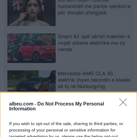
humanoidë me pamje njerëzore
për shoqëri afatgjatë
Smart #2 sjell sërish makinën e
vogël urbane elektrike me dy
vende
Mercedes-AMG CLA 45
elektrik thyen rekordin e klasës
së tij në Nürburgring
albeu.com -
Do Not Process My Personal
Information
Teleskopi më i fuqishëm diellor
zbulon vorbullat që ndikojnë
në motin hapësinor dhe Tokë
If you wish to opt-out of the sale, sharing to third parties, or
processing of your personal or sensitive information for
targeted advertising by us, please use the below opt-out