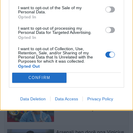
protestë: Pacientët
shpërthimi i një minibusi
detyrohen të kërkojnë
pranë Damaskut
I want to opt-out of the Sale of my
Personal Data.
kurim jashtë vendit
Opted In
I want to opt-out of processing my
Personal Data for Targeted Advertising.
Opted In
I want to opt-out of Collection, Use,
Retention, Sale, and/or Sharing of my
Konflikt për shërbimin në
Osman Stafa thirrje
Personal Data that Is Unrelated with the
Purposes for which it was collected.
një hotel në Dhërmi, ish-
qytetarëve nga protesta:
Opted Out
zyrtari i Policisë dyshohet
Mbi partitë të vendosim
se kërcënoi kamerierin
Shqipërinë, ka ardhur
CONFIRM
dhe administratorin
koha e brezit të ri
të fundit
Rodri refuzoi Real Madridin
Data Deletion
Data Access
Privacy Policy
dhe zgjodhi Barcelonën,
zbardhen tri arsyet e vendimit
Arsenali heq dorë nga Vinicius