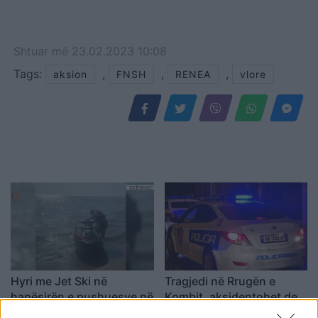
Shtuar
më
23.02.2023 10:08
Tags:
,
,
,
aksion
FNSH
RENEA
vlore
Hyri me Jet Ski në
Tragjedi në Rrugën e
hapësirën e pushuesve në
Kombit, aksidentohet de
Zvërnec, gjobitet me 300
vdes 38-vjeçari nga