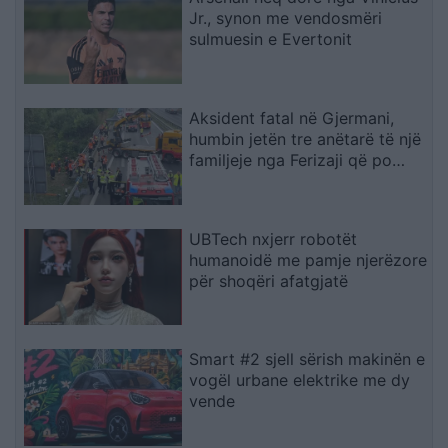
Jr., synon me vendosmëri
sulmuesin e Evertonit
Aksident fatal në Gjermani,
humbin jetën tre anëtarë të një
familjeje nga Ferizaji që po
ktheheshin nga Kosova
UBTech nxjerr robotët
humanoidë me pamje njerëzore
për shoqëri afatgjatë
Smart #2 sjell sërish makinën e
vogël urbane elektrike me dy
vende