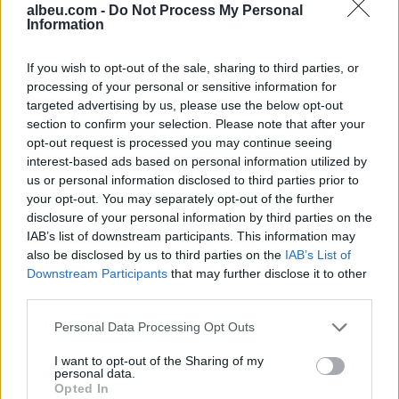
albeu.com -
Do Not Process My Personal
mijë lekë drejtuesi
Kosova
Information
If you wish to opt-out of the sale, sharing to third parties, or
processing of your personal or sensitive information for
targeted advertising by us, please use the below opt-out
section to confirm your selection. Please note that after your
opt-out request is processed you may continue seeing
“Po ngrihet një ministri
Video/ Shpërthimi në një
interest-based ads based on personal information utilized by
paralele e Shëndetësisë”/
minibus në periferi të
us or personal information disclosed to third parties prior to
Këlliçi: Projektligji i
Damaskut lë 2 të vdekur
your opt-out. You may separately opt-out of the further
shtatorit i hap rrugë
dhe 13 të plagosur
disclosure of your personal information by third parties on the
monopolit, SPAK të
IAB’s list of downstream participants. This information may
ndërhyjë
also be disclosed by us to third parties on the
IAB’s List of
Downstream Participants
that may further disclose it to other
third parties.
Personal Data Processing Opt Outs
I want to opt-out of the Sharing of my
Infermierja shqiptare në
Video/ Dy të vrarë dhe 13
personal data.
Itali shpërthen në lot në
të plagosur nga
Opted In