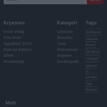
Search
Kryesore
Kategori
Tags
Erion Veliaj
Lifestyle
Edi Rama
Free Esim
Showbiz
Albania
Zgjedhjet 2025
Tech
News
Belinda Balluku
Shëndetësi
Ilir Meta
SPAK
Argetim
Piranjat
Kombëtarja
Enciklopedi
gazeta,
tv,
portale
Sali
Berisha
Moti