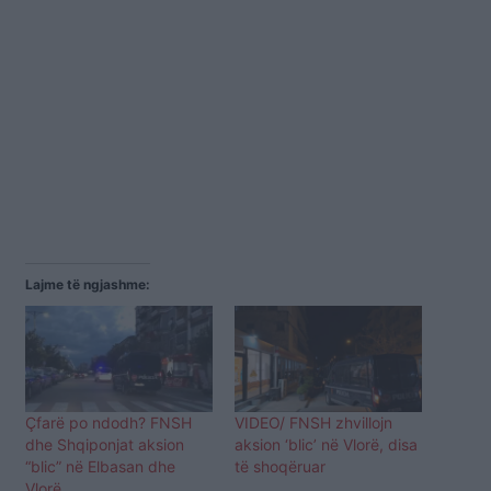
Lajme të ngjashme:
Çfarë po ndodh? FNSH
VIDEO/ FNSH zhvillojn
dhe Shqiponjat aksion
aksion ‘blic’ në Vlorë, disa
“blic” në Elbasan dhe
të shoqëruar
Vlorë