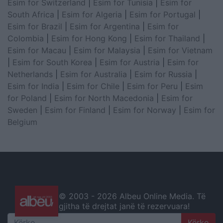
Esim for Switzerland
|
Esim for Tunisia
|
Esim for
South Africa
|
Esim for Algeria
|
Esim for Portugal
|
Esim for Brazil
|
Esim for Argentina
|
Esim for
Colombia
|
Esim for Hong Kong
|
Esim for Thailand
|
Esim for Macau
|
Esim for Malaysia
|
Esim for Vietnam
|
Esim for South Korea
|
Esim for Austria
|
Esim for
Netherlands
|
Esim for Australia
|
Esim for Russia
|
Esim for India
|
Esim for Chile
|
Esim for Peru
|
Esim
for Poland
|
Esim for North Macedonia
|
Esim for
Sweden
|
Esim for Finland
|
Esim for Norway
|
Esim for
Belgium
© 2003 -
2026 Albeu Online Media. Të
gjitha të drejtat janë të rezervuara!