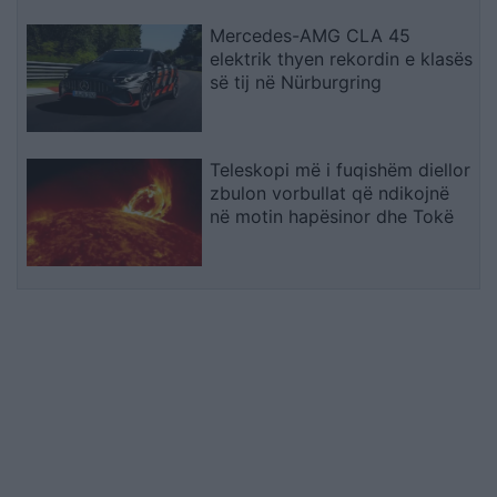
Mercedes-AMG CLA 45
elektrik thyen rekordin e klasës
së tij në Nürburgring
Teleskopi më i fuqishëm diellor
zbulon vorbullat që ndikojnë
në motin hapësinor dhe Tokë