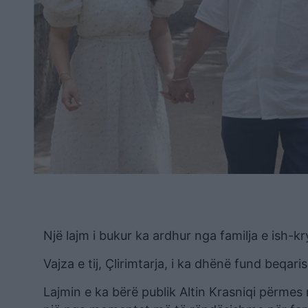
Një lajm i bukur ka ardhur nga familja e ish-k
Vajza e tij, Çlirimtarja, i ka dhënë fund beqari
Lajmin e ka bërë publik Altin Krasniqi përme