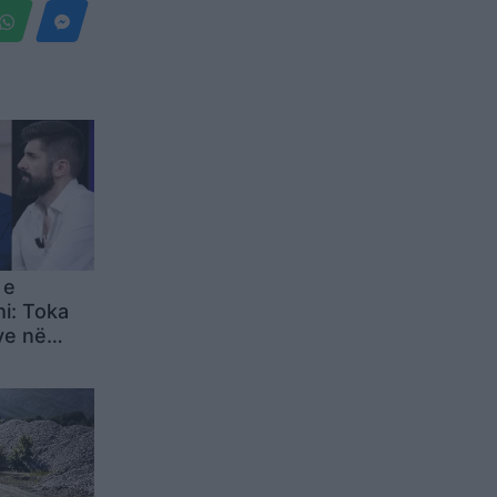
 e
hi: Toka
ye në
rti: Rama
erëz me