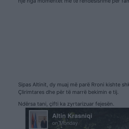
një nga momentet më të rëndësishme për fami
Sipas Altinit, dy muaj më parë Rroni kishte sh
Çlirimtares dhe për të marrë bekimin e tij.
Ndërsa tani, çifti ka zyrtarizuar fejesën.