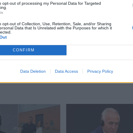
to opt-out of processing my Personal Data for Targeted
ing.
In
o opt-out of Collection, Use, Retention, Sale, and/or Sharing
ersonal Data that Is Unrelated with the Purposes for which it
lected.
Out
CONFIRM
t që familja detyrohet t’i ndajë momentet e lumtura “
Data Deletion
Data Access
Privacy Policy
it dhe bashkëluftëtarëve të tij në Kosovë