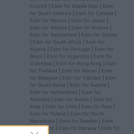
Council
|
Esim for Middle East
|
Esim
for South America
|
Esim for Canada
|
Esim for Mexico
|
Esim for Japan
|
Esim for Albania
|
Esim for Kosovo
|
Esim for Switzerland
|
Esim for Tunisia
|
Esim for South Africa
|
Esim for
Algeria
|
Esim for Portugal
|
Esim for
Brazil
|
Esim for Argentina
|
Esim for
Colombia
|
Esim for Hong Kong
|
Esim
for Thailand
|
Esim for Macau
|
Esim
for Malaysia
|
Esim for Vietnam
|
Esim
for South Korea
|
Esim for Austria
|
Esim for Netherlands
|
Esim for
Australia
|
Esim for Russia
|
Esim for
India
|
Esim for Chile
|
Esim for Peru
|
Esim for Poland
|
Esim for North
Macedonia
|
Esim for Sweden
|
Esim
for Finland
|
Esim for Norway
|
Esim for