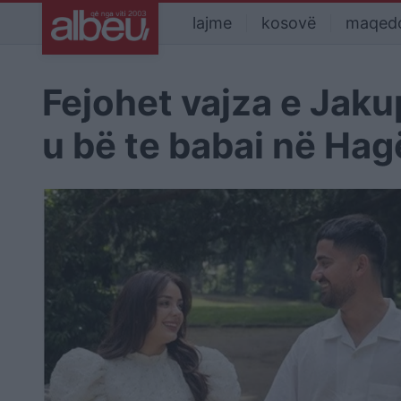
lajme
kosovë
maqed
Fejohet vajza e Jaku
u bë te babai në Hag