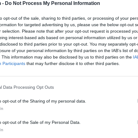
 -
Do Not Process My Personal Information
to opt-out of the sale, sharing to third parties, or processing of your per
formation for targeted advertising by us, please use the below opt-out s
r selection. Please note that after your opt-out request is processed y
eing interest-based ads based on personal information utilized by us or
disclosed to third parties prior to your opt-out. You may separately opt-
losure of your personal information by third parties on the IAB’s list of
. This information may also be disclosed by us to third parties on the
IA
Participants
that may further disclose it to other third parties.
l Data Processing Opt Outs
 për të kërkuar dorën e Çlirimtares dhe bekimin e tij.
ejuar”, ka shkruar ai.
o opt-out of the Sharing of my personal data.
In
it; dhimbje për mungesën e babit, por herë pas here 
 tona profesionale dhe familjare”, u shpreh ndër tjeras
o opt-out of the Sale of my Personal Data.
In