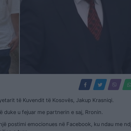
ryetarit të Kuvendit të Kosovës, Jakup Krasniqi.
së duke u fejuar me partnerin e saj, Rronin.
s një postimi emocionues në Facebook, ku ndau me ndj