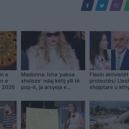
in e
Madonna: Isha ‘paksa
Flasin aktivistët
ën e
xheloze’ ndaj këtij ylli të
protestës/ Lles
r 2026
pop-it, ja arsyeja e
shqiptare u kth
papritur
eksperiment! Ku
na trajton si nj
bisht