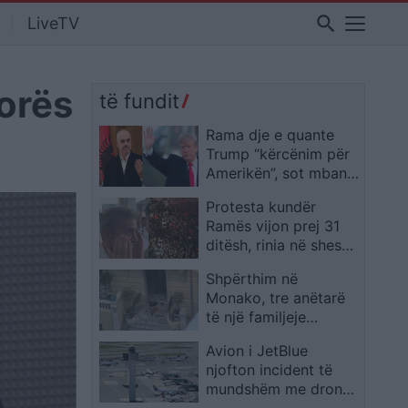
search
LiveTV
dorës
të fundit
Rama dje e quante
Trump “kërcënim për
Amerikën”, sot mban
tjetër qëndrim mes
Protesta kundër
protestave 31-ditore
Ramës vijon prej 31
ditësh, rinia në shesh
dhe një i moshuar
Shpërthim në
shpërthen në lot teksa
Monako, tre anëtarë
i mbështet
të një familjeje
ukrainase mbeten të
Avion i JetBlue
plagosur; autoritetet
njofton incident të
verifikojnë pistën
mundshëm me dron
terroriste
gjatë afrimit për ulje