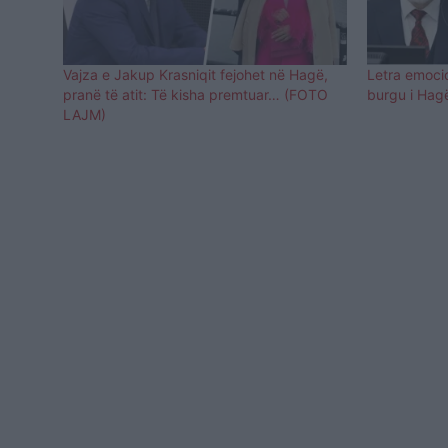
Vajza e Jakup Krasniqit fejohet në Hagë,
Letra emoci
pranë të atit: Të kisha premtuar… (FOTO
burgu i Hagës
LAJM)