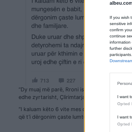
albeu.com
If you wish 
sensitive in
confirm you
continue se
information 
further disc
participants
Downstream 
Persona
“Dy muaj më parë, Rroni ishte në vizitë te babi
edhe zyrtarisht, Çlirimtarja dhe Rroni janë të f
I want t
Opted 
“I kaluam këto 6 vite mes dhimbjes dhe gëzim
që t’i dërgonim çaste lumturie me të arriturat
I want t
Opted 