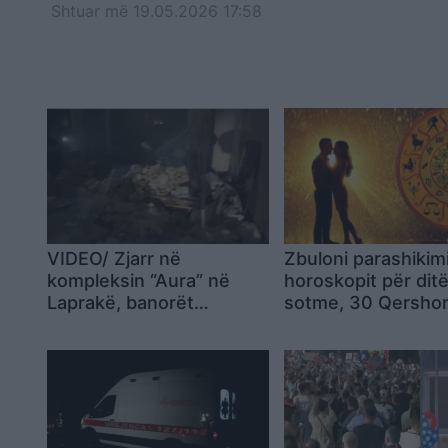
Shtuar
më
19.05.2026 17:58
VIDEO/ Zjarr në
Zbuloni parashikim
kompleksin “Aura” në
horoskopit për dit
Laprakë, banorët
sotme, 30 Qersho
denoncojnë: Zjarrfikësja
erdhi një orë me vonesë,
flakët i fikëm vetë