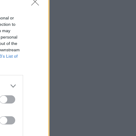
Belgium
sonal or
ection to
ou may
 personal
out of the
 downstream
B’s List of
 Sot,
arritëm
h.