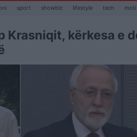
oni
sport
showbiz
lifestyle
tech
moti
p Krasniqit, kërkesa e 
ë