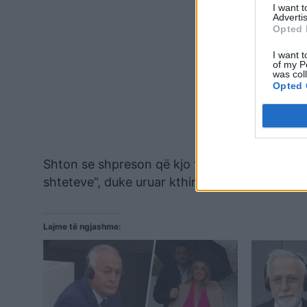
I want 
Advertis
Opted 
I want t
of my P
was col
Opted 
Shton se shpreson që kjo të jetë hera e fundi
shteteve”, duke uruar kthimin e Jakup Krasniq
Lajme të ngjashme: