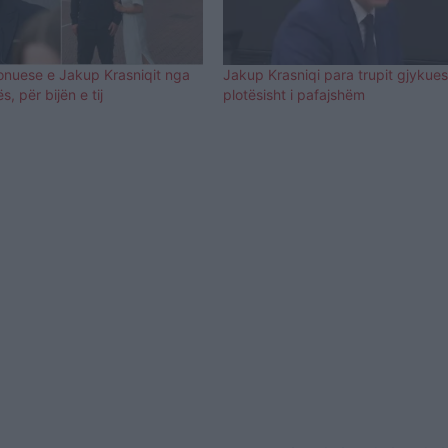
onuese e Jakup Krasniqit nga
Jakup Krasniqi para trupit gjykue
, për bijën e tij
plotësisht i pafajshëm