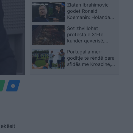
Zlatan Ibrahimovic
në JFK
godet Ronald
Koemanin: Holanda
humbi duke mohuar
Sot zhvillohet
identitetin e saj
protesta e 31-të
kundër qeverisë,
qytetarët kërkojnë
Portugalia merr
largimin e
goditje të rëndë para
panegociueshëm të
sfidës me Kroacinë,
Edi Ramës
Ricardo Carvalho
largohet pas vdekjes
së babait
ekësit