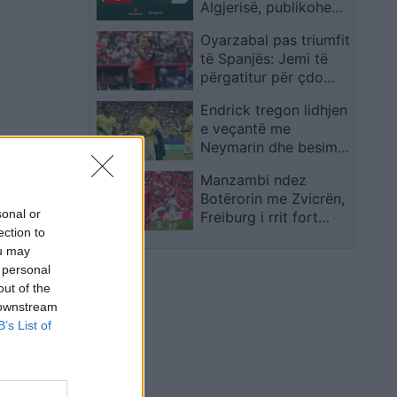
Algjerisë, publikohen
formacionet zyrtare
Oyarzabal pas triumfit
të Spanjës: Jemi të
përgatitur për çdo
kundërshtar
Endrick tregon lidhjen
e veçantë me
Neymarin dhe besimin
e madh te Ancelotti
Manzambi ndez
Botërorin me Zvicrën,
sonal or
Freiburg i rrit fort
ection to
vlerën në treg
ou may
 personal
out of the
 downstream
B’s List of