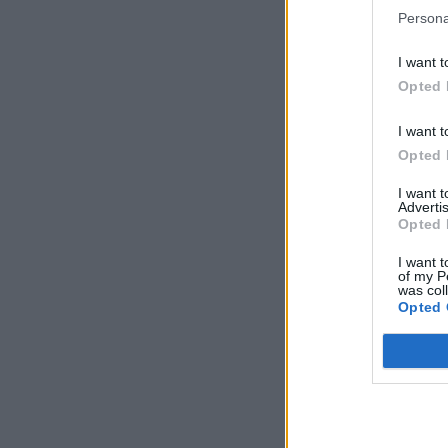
Persona
I want t
Opted 
I want t
Opted 
I want 
Advertis
Opted 
I want t
of my P
was col
Opted 