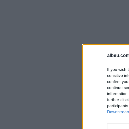
albeu.com
If you wish 
sensitive in
confirm you
continue se
information 
further disc
participants
Downstream 