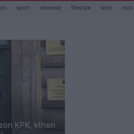
oni
sport
showbiz
lifestyle
tech
moti
rëzon KPK, kthen