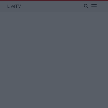
search
LiveTV