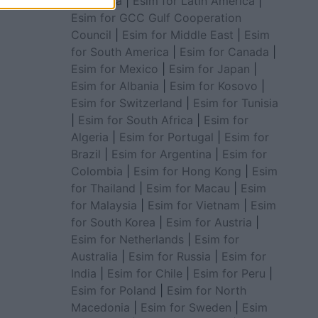
for Africa
|
Esim for Latin America
|
Esim for GCC Gulf Cooperation
Council
|
Esim for Middle East
|
Esim
for South America
|
Esim for Canada
|
Esim for Mexico
|
Esim for Japan
|
Esim for Albania
|
Esim for Kosovo
|
Esim for Switzerland
|
Esim for Tunisia
|
Esim for South Africa
|
Esim for
Algeria
|
Esim for Portugal
|
Esim for
Brazil
|
Esim for Argentina
|
Esim for
Colombia
|
Esim for Hong Kong
|
Esim
for Thailand
|
Esim for Macau
|
Esim
for Malaysia
|
Esim for Vietnam
|
Esim
for South Korea
|
Esim for Austria
|
Esim for Netherlands
|
Esim for
Australia
|
Esim for Russia
|
Esim for
India
|
Esim for Chile
|
Esim for Peru
|
Esim for Poland
|
Esim for North
Macedonia
|
Esim for Sweden
|
Esim