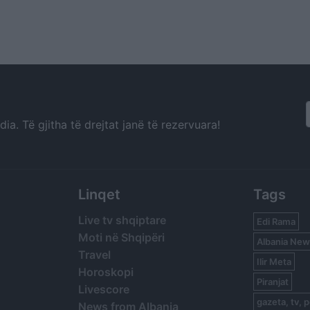
a. Të gjitha të drejtat janë të rezervuara!
Linqet
Tags
Live tv shqiptare
Edi Rama
Moti në Shqipëri
Albania New
Travel
Ilir Meta
Horoskopi
Piranjat
Livescore
gazeta, tv, p
News from Albania