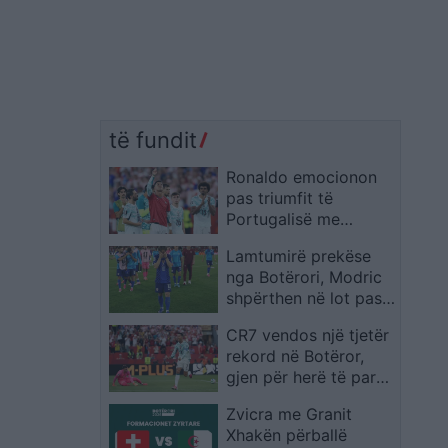
të fundit
Ronaldo emocionon
pas triumfit të
Portugalisë me
homazhin për Diogo
Lamtumirë prekëse
Jotën
nga Botërori, Modric
shpërthen në lot pas
eliminimit të Kroacisë
CR7 vendos një tjetër
rekord në Botëror,
gjen për herë të parë
golin në fazën
Zvicra me Granit
eliminatore
Xhakën përballë