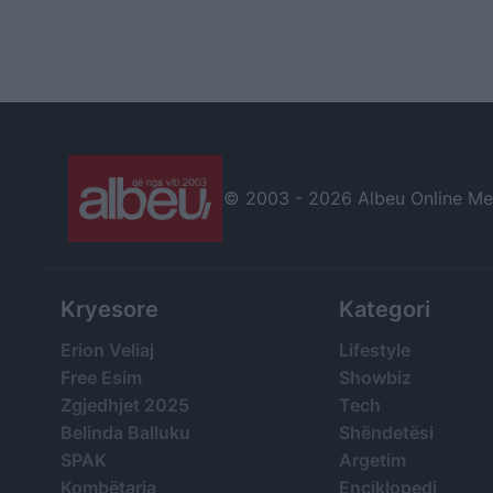
© 2003 -
2026 Albeu Online Medi
Kryesore
Kategori
Erion Veliaj
Lifestyle
Free Esim
Showbiz
Zgjedhjet 2025
Tech
Belinda Balluku
Shëndetësi
SPAK
Argetim
Kombëtarja
Enciklopedi