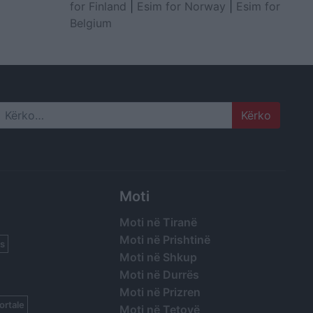
for Finland
|
Esim for Norway
|
Esim for
Belgium
Search
Moti
Moti në Tiranë
Moti në Prishtinë
s
Moti në Shkup
Moti në Durrës
Moti në Prizren
ortale
Moti në Tetovë