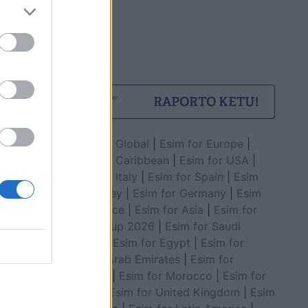
Esim for Global
|
Esim for Europe
|
Esim for Caribbean
|
Esim for USA
|
Esim for Italy
|
Esim for Spain
|
Esim
for Turkey
|
Esim for Germany
|
Esim
for Greece
|
Esim for Asia
|
Esim for
World Cup 2026
|
Esim for Saudi
Arabia
|
Esim for Egypt
|
Esim for
United Arab Emirates
|
Esim for
Balkans
|
Esim for Morocco
|
Esim for
China
|
Esim for United Kingdom
|
Esim