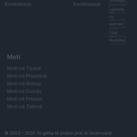
Piranjat
Kombëtarja
Enciklopedi
gazeta,
tv,
portale
Sali
Berisha
Moti
Moti në Tiranë
Moti në Prishtinë
Moti në Shkup
Moti në Durrës
Moti në Prizren
Moti në Tetovë
© 2003 -
2026 Të gjitha të drejtat janë të rezervuara!