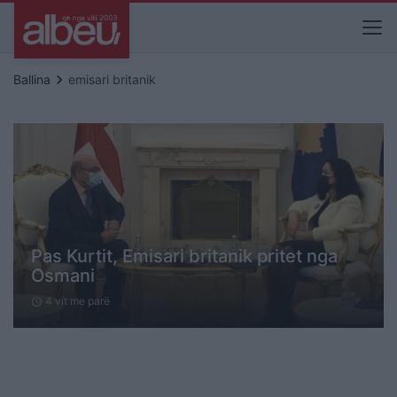
keyboard_arrow_right
Ballina
emisari britanik
Pas Kurtit, Emisari britanik pritet nga
Osmani
4 vit me parë
schedule