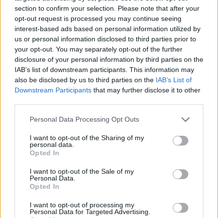
section to confirm your selection. Please note that after your
opt-out request is processed you may continue seeing
interest-based ads based on personal information utilized by
us or personal information disclosed to third parties prior to
your opt-out. You may separately opt-out of the further
disclosure of your personal information by third parties on the
IAB’s list of downstream participants. This information may
also be disclosed by us to third parties on the
IAB’s List of
Downstream Participants
that may further disclose it to other
third parties.
Personal Data Processing Opt Outs
I want to opt-out of the Sharing of my
personal data.
Opted In
I want to opt-out of the Sale of my
Personal Data.
Opted In
Esim for Global
|
Esim for Europe
|
Esim for Caribbean
|
Esim for USA
|
Esim for Italy
|
Esim for Spain
|
Esim
I want to opt-out of processing my
Personal Data for Targeted Advertising.
for Turkey
|
Esim for Germany
|
Esim for Greece
|
Esim