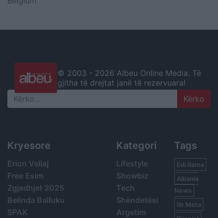
Belgium
© 2003 -
2026 Albeu Online Media. Të
gjitha të drejtat janë të rezervuara!
Search
Kryesore
Kategori
Tags
Erion Veliaj
Lifestyle
Edi Rama
Free Esim
Showbiz
Albania
Zgjedhjet 2025
Tech
News
Belinda Balluku
Shëndetësi
Ilir Meta
SPAK
Argetim