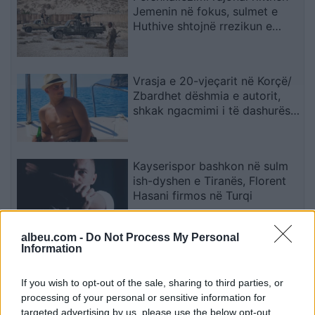
Jemenin në fokus, sulmet e
Huthive shtojnë rrezikun e
zgjerimit të luftës
Vrasja e 20-vjeçarit në Korçë/
Zbardhet dëshmia e autorit,
shkak ngacmimi i të dashurës
nga viktima
Kayserispor bashkon në sulm
ish-dyshen e Tiranës, Florent
Hasani firmos në Turqi
albeu.com -
Do Not Process My Personal
Information
Përplasje e rëndë në
magjistralen Gostivar-Kërçovë,
humb jetën një shofer dhe
If you wish to opt-out of the sale, sharing to third parties, or
plagoset rëndë një tjetër
processing of your personal or sensitive information for
targeted advertising by us, please use the below opt-out