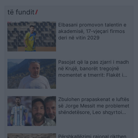
të fundit
Elbasani promovon talentin e
akademisë, 17-vjeçari firmos
deri në vitin 2029
Pasojat që la pas zjarri i madh
në Krujë, banorët tregojnë
momentet e tmerrit: Flakët i
kemi mbajtur vetë nën kontroll,
zjarrfikësja fiku vetëm vatrat e
vogla (VIDEO)
Zbulohen prapaskenat e luftës
së Jorge Messit me problemet
shëndetësore, Leo shqyrtoi
largimin nga Botërori
Përshkallëzimi rajonal rikthen