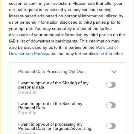
section to confirm your selection. Please note that after your
opt-out request is processed you may continue seeing
interest-based ads based on personal information utilized by
us or personal information disclosed to third parties prior to
your opt-out. You may separately opt-out of the further
disclosure of your personal information by third parties on the
IAB’s list of downstream participants. This information may
also be disclosed by us to third parties on the
IAB’s List of
Downstream Participants
that may further disclose it to other
third parties.
Personal Data Processing Opt Outs
I want to opt-out of the Sharing of my
personal data.
Opted In
I want to opt-out of the Sale of my
Personal Data.
Opted In
Esim for Global
|
Esim for Europe
|
Esim for Caribbean
|
Esim for USA
|
Esim for Italy
|
Esim for Spain
|
Esim
I want to opt-out of processing my
for Turkey
|
Esim for Germany
|
Esim for Greece
|
Esim
Personal Data for Targeted Advertising.
Opted In