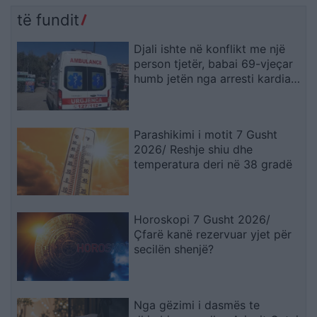
të fundit
Djali ishte në konflikt me një
person tjetër, babai 69-vjeçar
humb jetën nga arresti kardiak
(EMRI)
Parashikimi i motit 7 Gusht
2026/ Reshje shiu dhe
temperatura deri në 38 gradë
Horoskopi 7 Gusht 2026/
Çfarë kanë rezervuar yjet për
secilën shenjë?
Nga gëzimi i dasmës te