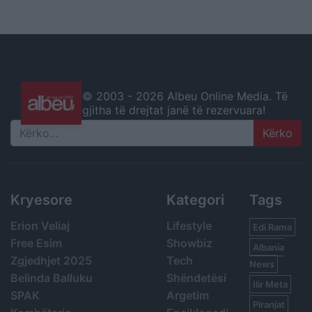
© 2003 -
2026 Albeu Online Media. Të
gjitha të drejtat janë të rezervuara!
Search
Kryesore
Kategori
Tags
Erion Veliaj
Lifestyle
Edi Rama
Free Esim
Showbiz
Albania
Zgjedhjet 2025
Tech
News
Belinda Balluku
Shëndetësi
Ilir Meta
SPAK
Argetim
Piranjat