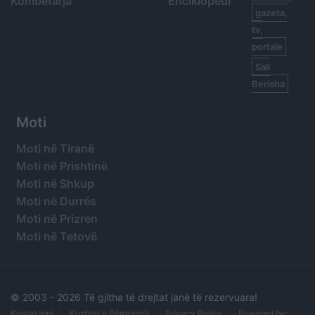
Kombëtarja
Enciklopedi
gazeta,
tv,
portale
Sali
Berisha
Moti
Moti në Tiranë
Moti në Prishtinë
Moti në Shkup
Moti në Durrës
Moti në Prizren
Moti në Tetovë
© 2003 -
2026 Të gjitha të drejtat janë të rezervuara!
Kontaktoni
Kushtet e Përdorimit
Privacy Policy
Powered by: