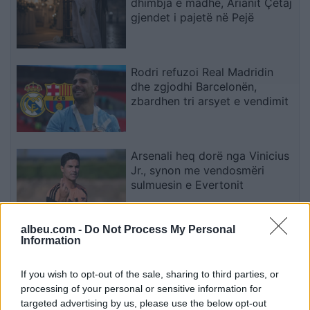
dhimbja e madhe, Arianit Çetaj
gjendet i pajetë në Pejë
Rodri refuzoi Real Madridin
dhe zgjodhi Barcelonën,
zbardhen tri arsyet e vendimit
Arsenali heq dorë nga Vinicius
Jr., synon me vendosmëri
sulmuesin e Evertonit
albeu.com -
Do Not Process My Personal
Aksident fatal në Gjermani,
Information
humbin jetën tre anëtarë të një
familjeje nga Ferizaji që po
If you wish to opt-out of the sale, sharing to third parties, or
ktheheshin nga Kosova
processing of your personal or sensitive information for
targeted advertising by us, please use the below opt-out