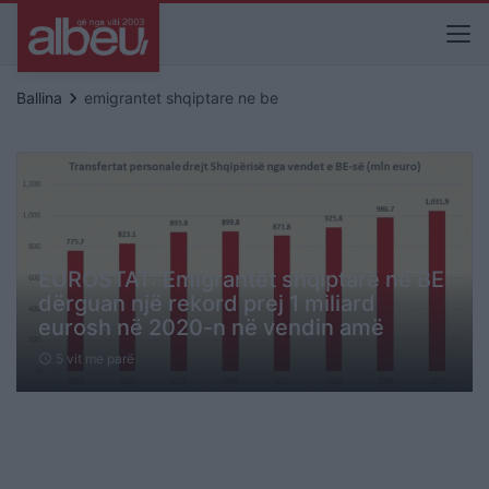
keyboard_arrow_right
Ballina
emigrantet shqiptare ne be
EUROSTAT: Emigrantët shqiptarë në BE
dërguan një rekord prej 1 miliard
eurosh në 2020-n në vendin amë
5 vit me parë
schedule