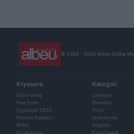
© 2003 -
2026 Albeu Online Medi
Kryesore
Kategori
Erion Veliaj
Lifestyle
Free Esim
Showbiz
Zgjedhjet 2025
Tech
Belinda Balluku
Shëndetësi
SPAK
Argetim
Kombëtarja
Enciklopedi