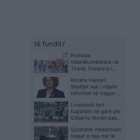
të fundit
Protesta
mbarëkombëtare në
Tiranë, Diaspora i
bashkohet tubimit në
Rozeta Hajdari:
sheshin “Skënderbej”:
Shpifjet nuk i ndalin
kërkohet dorëheqja e
reformat në tregun e
Ramës
naftës, do të ndjekim
Liverpooli hyn
rrugë ligjore
fuqishëm në garë për
Gilberto Morën pas
shpërthimit të tij në
Qytetarët mbështesin
Kupën e Botës 2026
masat e reja më të