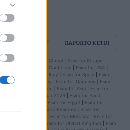
Esim for Global
|
Esim for Europe
|
Esim for Caribbean
|
Esim for USA
|
Esim for Italy
|
Esim for Spain
|
Esim
for Turkey
|
Esim for Germany
|
Esim
for Greece
|
Esim for Asia
|
Esim for
World Cup 2026
|
Esim for Saudi
Arabia
|
Esim for Egypt
|
Esim for
United Arab Emirates
|
Esim for
Balkans
|
Esim for Morocco
|
Esim for
China
|
Esim for United Kingdom
|
Esim