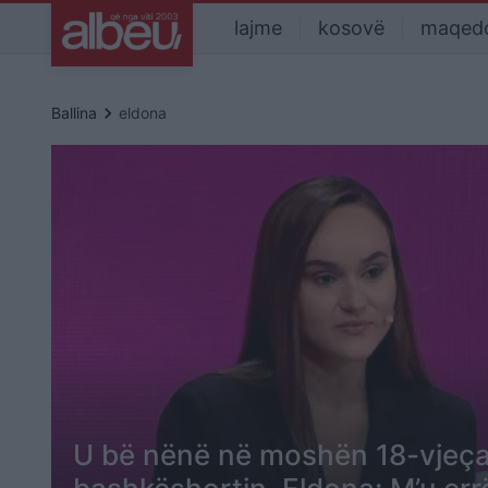
lajme
kosovë
maqed
keyboard_arrow_right
Ballina
eldona
U bë nënë në moshën 18-vjeç