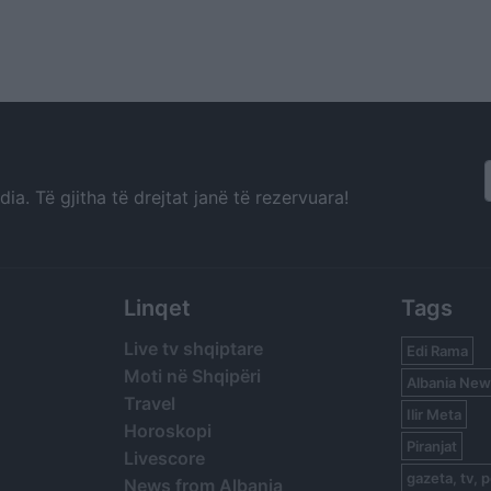
a. Të gjitha të drejtat janë të rezervuara!
Linqet
Tags
Live tv shqiptare
Edi Rama
Moti në Shqipëri
Albania New
Travel
Ilir Meta
Horoskopi
Piranjat
Livescore
gazeta, tv, p
News from Albania