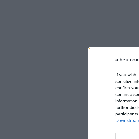
albeu.com
If you wish 
sensitive in
confirm you
continue se
information 
further disc
participants
Downstream 