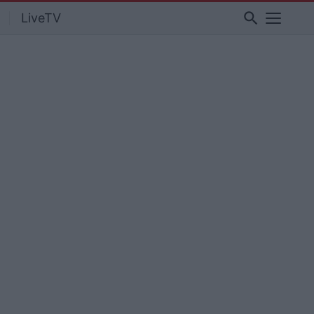
search
LiveTV