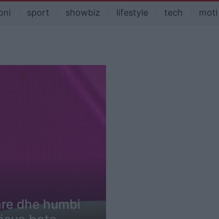
oni
sport
showbiz
lifestyle
tech
moti
are dhe humbi