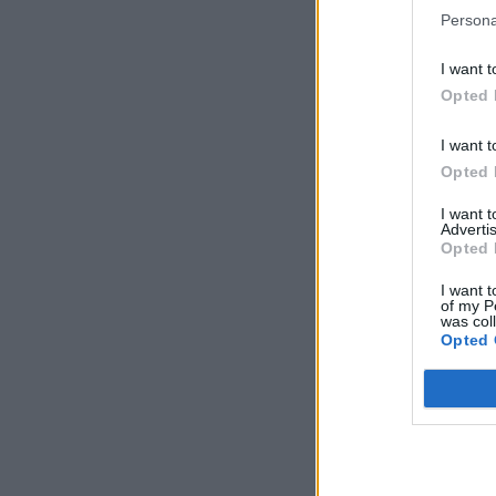
Persona
I want t
Opted 
I want t
Opted 
I want 
Advertis
Opted 
I want t
of my P
was col
Opted 