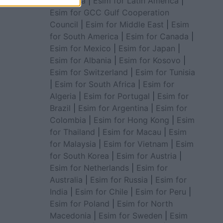
for Africa
|
Esim for Latin America
|
Esim for GCC Gulf Cooperation
Council
|
Esim for Middle East
|
Esim
for South America
|
Esim for Canada
|
Esim for Mexico
|
Esim for Japan
|
Esim for Albania
|
Esim for Kosovo
|
Esim for Switzerland
|
Esim for Tunisia
|
Esim for South Africa
|
Esim for
Algeria
|
Esim for Portugal
|
Esim for
Brazil
|
Esim for Argentina
|
Esim for
Colombia
|
Esim for Hong Kong
|
Esim
for Thailand
|
Esim for Macau
|
Esim
for Malaysia
|
Esim for Vietnam
|
Esim
for South Korea
|
Esim for Austria
|
Esim for Netherlands
|
Esim for
Australia
|
Esim for Russia
|
Esim for
India
|
Esim for Chile
|
Esim for Peru
|
Esim for Poland
|
Esim for North
Macedonia
|
Esim for Sweden
|
Esim