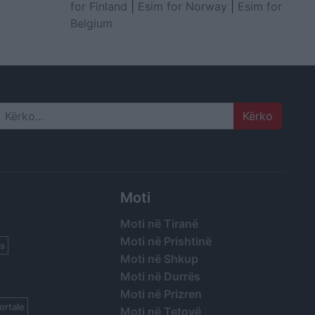
for Finland
|
Esim for Norway
|
Esim for
Belgium
Search
Moti
Moti në Tiranë
Moti në Prishtinë
s
Moti në Shkup
Moti në Durrës
Moti në Prizren
ortale
Moti në Tetovë