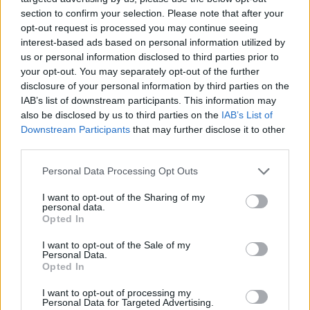
section to confirm your selection. Please note that after your
opt-out request is processed you may continue seeing
interest-based ads based on personal information utilized by
us or personal information disclosed to third parties prior to
your opt-out. You may separately opt-out of the further
disclosure of your personal information by third parties on the
IAB’s list of downstream participants. This information may
also be disclosed by us to third parties on the
IAB’s List of
Downstream Participants
that may further disclose it to other
third parties.
Personal Data Processing Opt Outs
I want to opt-out of the Sharing of my
personal data.
Opted In
I want to opt-out of the Sale of my
Personal Data.
Opted In
Esim for Global
|
Esim for Europe
|
Esim for Caribbean
|
Esim for USA
|
Esim for Italy
|
Esim for Spain
|
Esim
I want to opt-out of processing my
Personal Data for Targeted Advertising.
for Turkey
|
Esim for Germany
|
Esim for Greece
|
Esim