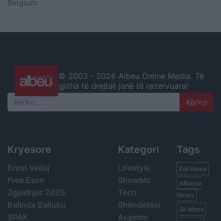
Belgium
© 2003 -
2026 Albeu Online Media. Të
gjitha të drejtat janë të rezervuara!
Search
Kryesore
Kategori
Tags
Erion Veliaj
Lifestyle
Edi Rama
Free Esim
Showbiz
Albania
Zgjedhjet 2025
Tech
News
Belinda Balluku
Shëndetësi
Ilir Meta
SPAK
Argetim