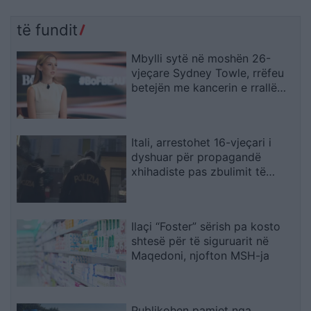
të fundit
Mbylli sytë në moshën 26-
vjeçare Sydney Towle, rrëfeu
betejën me kancerin e rrallë
para mbi një milion ndjekësish
Itali, arrestohet 16-vjeçari i
dyshuar për propagandë
xhihadiste pas zbulimit të
materialeve të ISIS në pajisjet e
tij
Ilaçi “Foster” sërish pa kosto
shtesë për të siguruarit në
Maqedoni, njofton MSH-ja
Publikohen pamjet nga