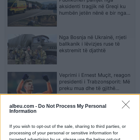
aksidenti tragjik në Greqi ku
humbën jetën nënë e bir nga
Shqipëria, dy makinat u
përplasën kokë më kokë
(VIDEO)
Nga Bosnja në Ukrainë, rrjeti
ballkanik i lëvizjes ruse të
ekstremit të djathtë
Veprimi i Ernest Muçit, reagon
presidenti i Trabzonsporit: Më
preku mua dhe të gjithë
lojtarët
albeu.com -
Do Not Process My Personal
Information
Mungesa e kuorumit pengon
sërish mbajtjen e mbledhjes së
KGJK-së
If you wish to opt-out of the sale, sharing to third parties, or
processing of your personal or sensitive information for
targeted advertising by us, please use the below opt-out