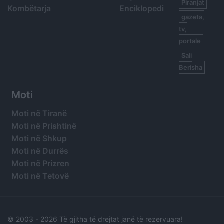
Piranjat
Kombëtarja
Enciklopedi
gazeta,
tv,
portale
Sali
Berisha
Moti
Moti në Tiranë
Moti në Prishtinë
Moti në Shkup
Moti në Durrës
Moti në Prizren
Moti në Tetovë
© 2003 -
2026 Të gjitha të drejtat janë të rezervuara!