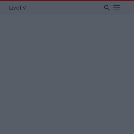
search
LiveTV