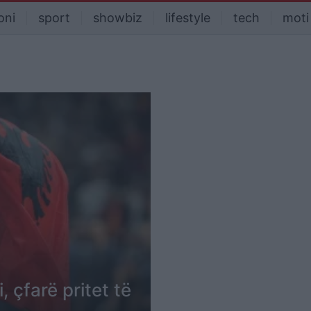
oni
sport
showbiz
lifestyle
tech
moti
 çfarë pritet të