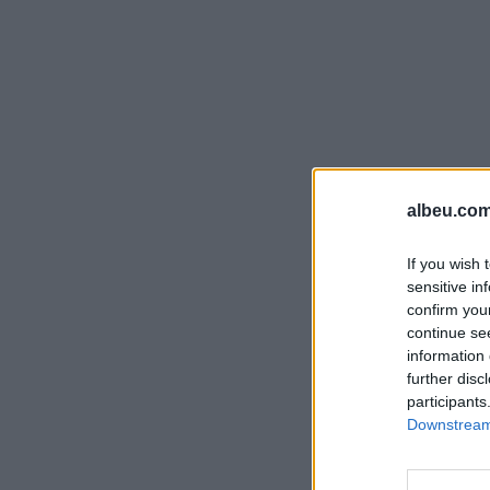
albeu.com
If you wish 
sensitive in
confirm you
continue se
information 
further disc
participants
Downstream 