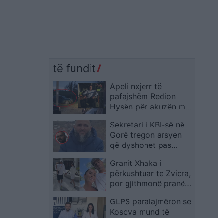
të fundit
Apeli nxjerr të
pafajshëm Redion
Hysën për akuzën mbi
vrasjen e Xhulio Prelës
Sekretari i KBI-së në
Gorë tregon arsyen
që dyshohet pas
vrasjes së imamit në
Granit Xhaka i
Dragash
përkushtuar te Zvicra,
por gjithmonë pranë
familjes: Momente që
GLPS paralajmëron se
kanë rëndësi
Kosova mund të