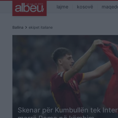
lajme
kosovë
maqed
keyboard_arrow_right
Ballina
ekipet italiane
Skenar për Kumbullën tek Interi,