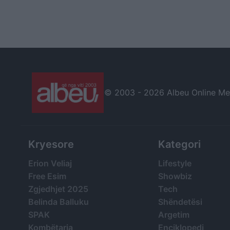
© 2003 -
2026 Albeu Online Medi
Kryesore
Kategori
Erion Veliaj
Lifestyle
Free Esim
Showbiz
Zgjedhjet 2025
Tech
Belinda Balluku
Shëndetësi
SPAK
Argetim
Kombëtarja
Enciklopedi