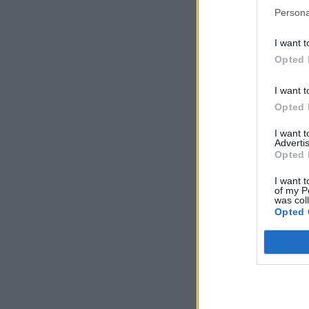
Persona
I want t
Opted 
I want t
Opted 
I want 
Advertis
Opted 
I want t
of my P
was col
Opted 