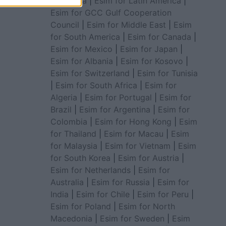
for Africa
|
Esim for Latin America
|
Esim for GCC Gulf Cooperation
Council
|
Esim for Middle East
|
Esim
for South America
|
Esim for Canada
|
Esim for Mexico
|
Esim for Japan
|
Esim for Albania
|
Esim for Kosovo
|
Esim for Switzerland
|
Esim for Tunisia
|
Esim for South Africa
|
Esim for
Algeria
|
Esim for Portugal
|
Esim for
Brazil
|
Esim for Argentina
|
Esim for
Colombia
|
Esim for Hong Kong
|
Esim
for Thailand
|
Esim for Macau
|
Esim
for Malaysia
|
Esim for Vietnam
|
Esim
for South Korea
|
Esim for Austria
|
Esim for Netherlands
|
Esim for
Australia
|
Esim for Russia
|
Esim for
India
|
Esim for Chile
|
Esim for Peru
|
Esim for Poland
|
Esim for North
Macedonia
|
Esim for Sweden
|
Esim