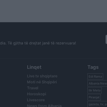
a. Të gjitha të drejtat janë të rezervuara!
Linqet
Tags
Live tv shqiptare
Edi Rama
Moti në Shqipëri
Albania New
Travel
Ilir Meta
Horoskopi
Piranjat
Livescore
gazeta, tv, p
News from Albania