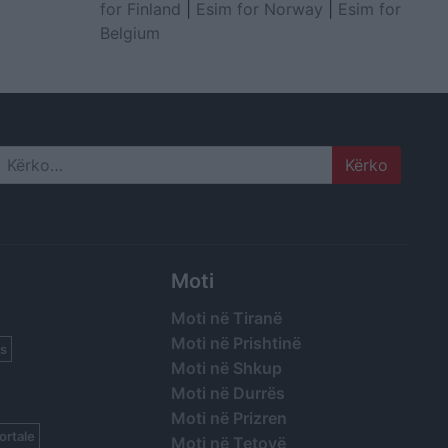
for Finland
|
Esim for Norway
|
Esim for
Belgium
Search
Moti
Moti në Tiranë
Moti në Prishtinë
s
Moti në Shkup
Moti në Durrës
Moti në Prizren
ortale
Moti në Tetovë