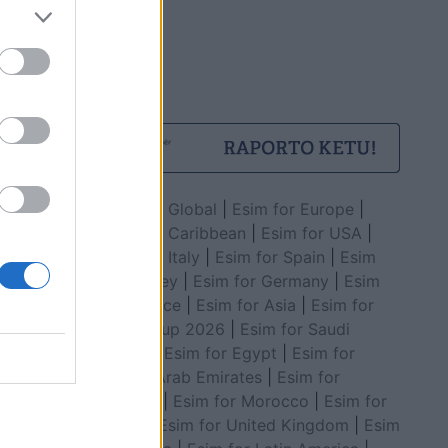
Esim for Global
|
Esim for Europe
|
Esim for Caribbean
|
Esim for USA
|
Esim for Italy
|
Esim for Spain
|
Esim
for Turkey
|
Esim for Germany
|
Esim
for Greece
|
Esim for Asia
|
Esim for
World Cup 2026
|
Esim for Saudi
Arabia
|
Esim for Egypt
|
Esim for
United Arab Emirates
|
Esim for
Balkans
|
Esim for Morocco
|
Esim for
China
|
Esim for United Kingdom
|
Esim