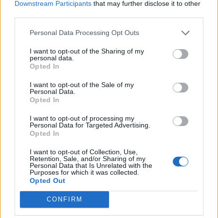
Downstream Participants
that may further disclose it to other
Pas 83 vitesh në detin
Nxehtësia ekstreme në
third parties.
Jon, gjendet thuajse e
Europë po grabit gjumin,
Personal Data Processing Opt Outs
paprekur anija e rrallë
65% e popullsisë raporton
gjermane LS 6
mbi 3 orë pagjumësi në
I want to opt-out of the Sharing of my
natë
personal data.
Opted In
I want to opt-out of the Sale of my
Personal Data.
Opted In
I want to opt-out of processing my
Temperaturë rekord në
Masë sigurie për prindërit
Personal Data for Targeted Advertising.
Opted In
Austri, termometri shënon
e 14-vjeçares së vrarë, u
41.2°C në Bad Deutsch-
ndalohet kontakti me
I want to opt-out of Collection, Use,
Altenburg
familjen e të dyshuarit
Retention, Sale, and/or Sharing of my
Personal Data that Is Unrelated with the
Purposes for which it was collected.
Opted Out
CONFIRM