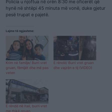
Policia u njoftua në orën 8:30 me oficerët që
hynë në shtëpi 45 minuta më vonë, duke gjetur
pesë trupat e pajetë.
Lajme të ngjashme:
Krim në familje/ Burri vret
E rëndë/ Burri vret gruan
gruan, fëmijët dhe më pas
dhe vajzën e tij (VIDEO)
veten
E rëndë në Itali, burri vret
me thikë gruan