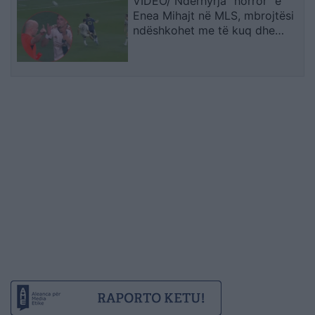
VIDEO/ Ndërhyrja “horror” e
Enea Mihajt në MLS, mbrojtësi
ndëshkohet me të kuq dhe
gjobë