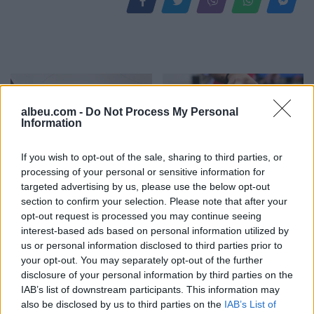
albeu.com -
Do Not Process My Personal
Information
If you wish to opt-out of the sale, sharing to third parties, or
Kërcënim me bombë në
SHBA ndal përkohësisht
processing of your personal or sensitive information for
Milano, gjashtë qendra
avokadot nga Meksika
targeted advertising by us, please use the below opt-out
tregtare zbrazen pas
pas arrestimit të krerëve
section to confirm your selection. Please note that after your
opt-out request is processed you may continue seeing
mesazhit me email
të grupeve kriminale
interest-based ads based on personal information utilized by
us or personal information disclosed to third parties prior to
your opt-out. You may separately opt-out of the further
disclosure of your personal information by third parties on the
IAB’s list of downstream participants. This information may
also be disclosed by us to third parties on the
IAB’s List of