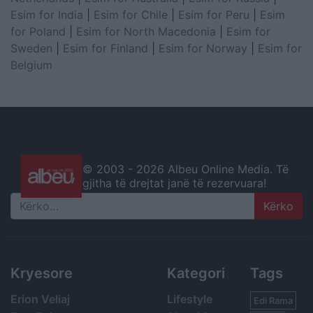
Esim for India
|
Esim for Chile
|
Esim for Peru
|
Esim
for Poland
|
Esim for North Macedonia
|
Esim for
Sweden
|
Esim for Finland
|
Esim for Norway
|
Esim for
Belgium
© 2003 -
2026 Albeu Online Media. Të
gjitha të drejtat janë të rezervuara!
Search
Kryesore
Kategori
Tags
Erion Veliaj
Lifestyle
Edi Rama