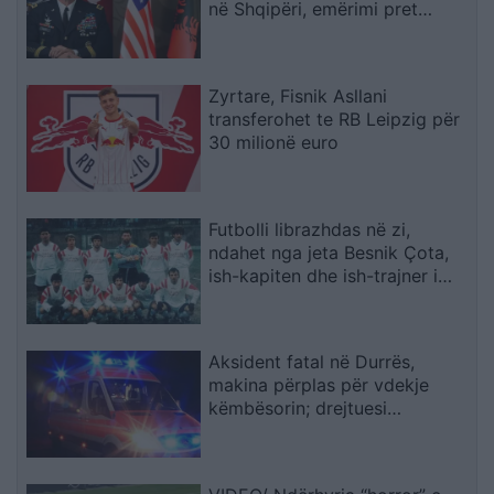
në Shqipëri, emërimi pret
firmën e Trump
Zyrtare, Fisnik Asllani
transferohet te RB Leipzig për
30 milionë euro
Futbolli librazhdas në zi,
ndahet nga jeta Besnik Çota,
ish-kapiten dhe ish-trajner i
Sopotit
Aksident fatal në Durrës,
makina përplas për vdekje
këmbësorin; drejtuesi
shoqërohet në polici