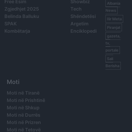
Free Esim
Showbiz
Albania
Zgjedhjet 2025
Tech
News
Belinda Balluku
Shëndetësi
Ilir Meta
SPAK
Argetim
Piranjat
Kombëtarja
Enciklopedi
gazeta,
tv,
portale
Sali
Berisha
Moti
Moti në Tiranë
Moti në Prishtinë
Moti në Shkup
Moti në Durrës
Moti në Prizren
Moti në Tetovë