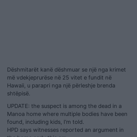
Dëshmitarët kanë dëshmuar se një nga krimet
më vdekjeprurëse në 25 vitet e fundit në
Hawaii, u parapri nga një përleshje brenda
shtëpisë.
UPDATE: the suspect is among the dead in a
Manoa home where multiple bodies have been
found, including kids, I’m told.
HPD says witnesses reported an argument in