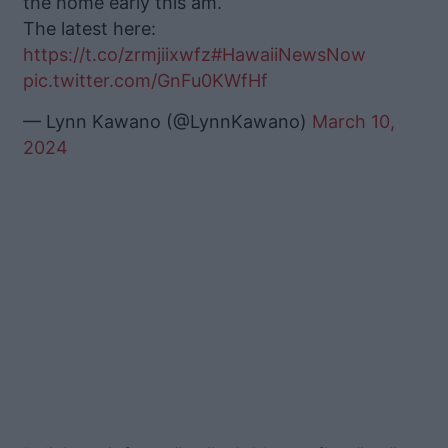
the home early this am.
The latest here:
https://t.co/zrmjiixwfz
#HawaiiNewsNow
pic.twitter.com/GnFu0KWfHf
— Lynn Kawano (@LynnKawano)
March 10,
2024