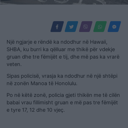
Një ngjarje e rëndë ka ndodhur në Hawaii,
SHBA, ku burri ka qëlluar me thikë për vdekje
gruan dhe tre fëmijët e tij, dhe më pas ka vrarë
veten.
Sipas policisë, vrasja ka ndodhur në një shtëpi
në zonën Manoa të Honolulu.
Po në këtë zonë, policia gjeti thikën me të cilën
babai vrau fillimisht gruan e më pas tre fëmijët
e tyre 17, 12 dhe 10 vjeç.