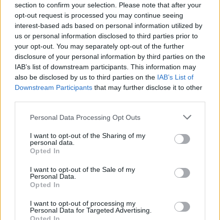
section to confirm your selection. Please note that after your
opt-out request is processed you may continue seeing
interest-based ads based on personal information utilized by
us or personal information disclosed to third parties prior to
your opt-out. You may separately opt-out of the further
disclosure of your personal information by third parties on the
IAB’s list of downstream participants. This information may
also be disclosed by us to third parties on the
IAB’s List of
Downstream Participants
that may further disclose it to other
third parties.
Personal Data Processing Opt Outs
I want to opt-out of the Sharing of my
personal data.
Opted In
I want to opt-out of the Sale of my
Personal Data.
Opted In
Esim for Global
|
Esim for Europe
|
Esim for Caribbean
|
Esim for USA
|
Esim for Italy
|
Esim for Spain
|
Esim
I want to opt-out of processing my
for Turkey
|
Esim for Germany
|
Esim for Greece
|
Esim
Personal Data for Targeted Advertising.
Opted In