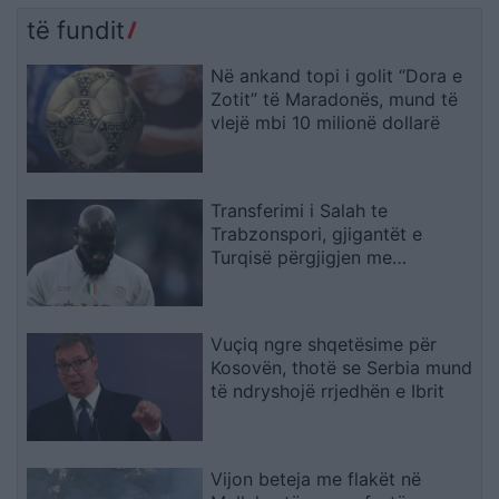
të fundit
Në ankand topi i golit “Dora e
Zotit” të Maradonës, mund të
vlejë mbi 10 milionë dollarë
Transferimi i Salah te
Trabzonspori, gjigantët e
Turqisë përgjigjen me
sulmuesin e Seria A
Vuçiq ngre shqetësime për
Kosovën, thotë se Serbia mund
të ndryshojë rrjedhën e Ibrit
Vijon beteja me flakët në