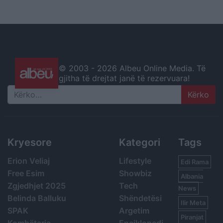
© 2003 -
2026 Albeu Online Media. Të
gjitha të drejtat janë të rezervuara!
Search
Kryesore
Kategori
Tags
Erion Veliaj
Lifestyle
Edi Rama
Free Esim
Showbiz
Albania
Zgjedhjet 2025
Tech
News
Belinda Balluku
Shëndetësi
Ilir Meta
SPAK
Argetim
Piranjat