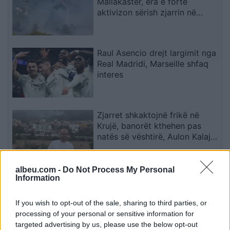
Mallakastër, era e fortë
aktivizon sërish zjarrin në
Drenie
Raul Asencio drejt largimit nga
Real Madridi, Marseille shfaq
interes
Zjarret shkaktojnë frikë në
Krujë, banorët kthehen pas
natës së vështirë, Aulon Kalaja:
Banesat u shpëtuan
albeu.com -
Do Not Process My Personal
Pa konstituimin e Kuvendit,
Information
Kosova shkon automatikisht në
zgjedhje
If you wish to opt-out of the sale, sharing to third parties, or
processing of your personal or sensitive information for
targeted advertising by us, please use the below opt-out