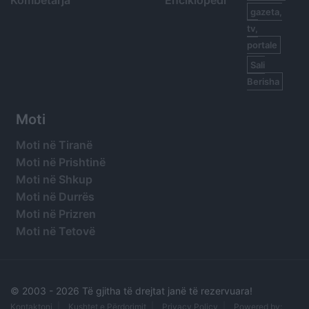
Kombëtarja
Enciklopedi
gazeta,
tv,
portale
Sali
Berisha
Moti
Moti në Tiranë
Moti në Prishtinë
Moti në Shkup
Moti në Durrës
Moti në Prizren
Moti në Tetovë
© 2003 -
2026 Të gjitha të drejtat janë të rezervuara!
Kontaktoni
Kushtet e Përdorimit
Privacy Policy
Powered by: