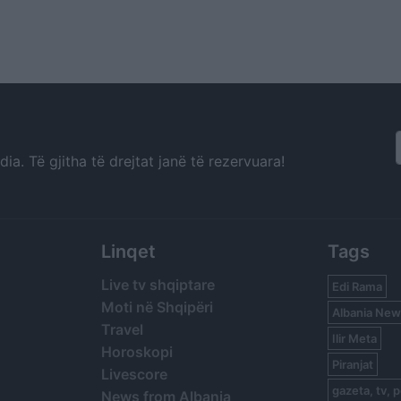
a. Të gjitha të drejtat janë të rezervuara!
Linqet
Tags
Live tv shqiptare
Edi Rama
Moti në Shqipëri
Albania New
Travel
Ilir Meta
Horoskopi
Piranjat
Livescore
gazeta, tv, p
News from Albania