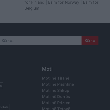
for Finland
|
Esim for Norway
|
Esim for
Belgium
Search
Moti
Moti në Tiranë
Moti në Prishtinë
s
Moti në Shkup
Moti në Durrës
Moti në Prizren
ortale
Moti në Tetovë