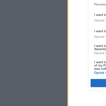
Persona
I want t
Opted 
I want t
Opted 
I want 
Advertis
Opted 
I want t
of my P
was col
Opted 