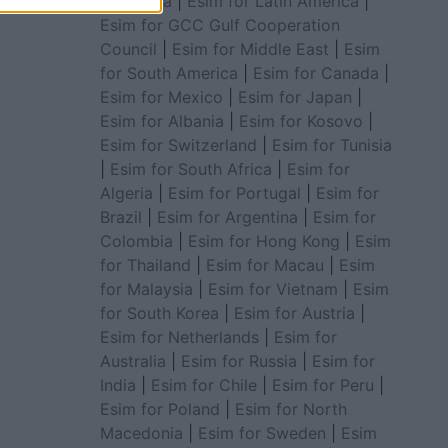
for Africa
|
Esim for Latin America
|
Esim for GCC Gulf Cooperation
Council
|
Esim for Middle East
|
Esim
for South America
|
Esim for Canada
|
Esim for Mexico
|
Esim for Japan
|
Esim for Albania
|
Esim for Kosovo
|
Esim for Switzerland
|
Esim for Tunisia
|
Esim for South Africa
|
Esim for
Algeria
|
Esim for Portugal
|
Esim for
Brazil
|
Esim for Argentina
|
Esim for
Colombia
|
Esim for Hong Kong
|
Esim
for Thailand
|
Esim for Macau
|
Esim
for Malaysia
|
Esim for Vietnam
|
Esim
for South Korea
|
Esim for Austria
|
Esim for Netherlands
|
Esim for
Australia
|
Esim for Russia
|
Esim for
India
|
Esim for Chile
|
Esim for Peru
|
Esim for Poland
|
Esim for North
Macedonia
|
Esim for Sweden
|
Esim