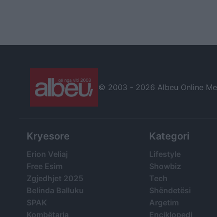
© 2003 -
2026 Albeu Online Medi
Kryesore
Kategori
Erion Veliaj
Lifestyle
Free Esim
Showbiz
Zgjedhjet 2025
Tech
Belinda Balluku
Shëndetësi
SPAK
Argetim
Kombëtarja
Enciklopedi