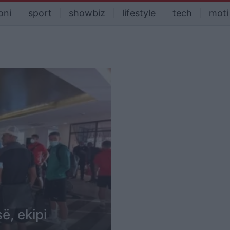
oni
sport
showbiz
lifestyle
tech
moti
ë, ekipi