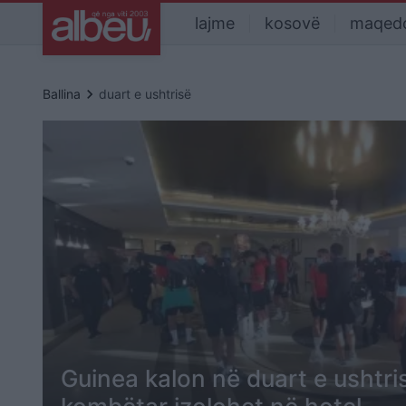
lajme
kosovë
maqed
keyboard_arrow_right
Ballina
duart e ushtrisë
Guinea kalon në duart e ushtris