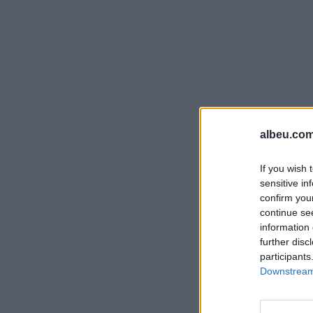
albeu.com
If you wish 
sensitive in
confirm you
continue se
information 
further disc
participants
Downstream 