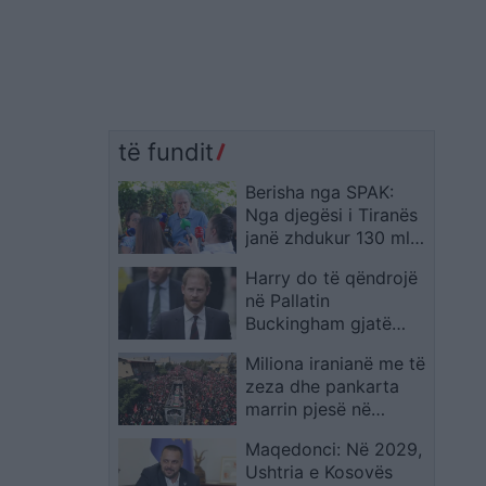
të fundit
Berisha nga SPAK:
Nga djegësi i Tiranës
janë zhdukur 130 mln
euro dhe nuk është
Harry do të qëndrojë
arrestuar asnjë zyrtar
në Pallatin
i lartë
Buckingham gjatë
vizitës së tij në
Miliona iranianë me të
Mbretërinë e Bashkuar
zeza dhe pankarta
marrin pjesë në
Teheran në
Maqedonci: Në 2029,
procesionin mortor
Ushtria e Kosovës
për Ali Khamenein