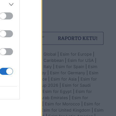
Esim for Global
|
Esim for Europe
|
Esim for Caribbean
|
Esim for USA
|
Esim for Italy
|
Esim for Spain
|
Esim
for Turkey
|
Esim for Germany
|
Esim
for Greece
|
Esim for Asia
|
Esim for
World Cup 2026
|
Esim for Saudi
Arabia
|
Esim for Egypt
|
Esim for
United Arab Emirates
|
Esim for
Balkans
|
Esim for Morocco
|
Esim for
China
|
Esim for United Kingdom
|
Esim