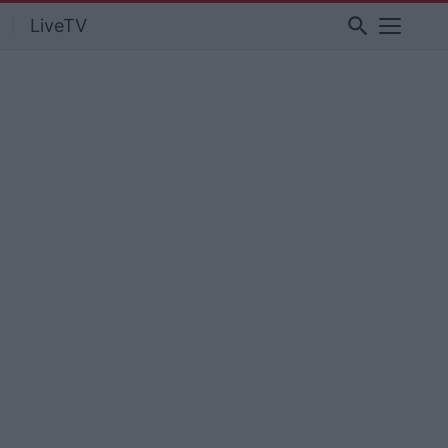
search
LiveTV