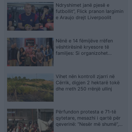
Ndryshimet janë pjesë e
futbollit”, Flick pranon largimin
e Araujo drejt Liverpoolit
Nënë e 14 fëmijëve rrëfen
vështirësinë kryesore të
familjes: Si organizohet
transporti
Vihet nën kontroll zjarri në
Cërrik, digjen 2 hektarë tokë
dhe rreth 250 rrënjë ullinj
Përfundon protesta e 71-të
qytetare, mesazhi i qartë për
qeverinë: “Nesër më shumë”,
kërkohet largimi i Ramës