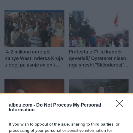
“4.2 milionë euro për
Protesta e 71-të kundër
Kanye West, ndërsa Kruja
qeverisë/ Qytetarët nisen
u dogj pa asnjë avion”/
nga sheshi “Skënderbej”
Shqiptarja e Diasporës:
drejt Kryeministrisë, Rama
Na detyruan të
të japë dorëheqjen
largoheshim, por po
rikthehemi për ta
çrrënjosur këtë politikë
albeu.com -
Do Not Process My Personal
Information
Zjarri masiv përfshin
Situata e zjarreve në
If you wish to opt-out of the sale, sharing to third parties, or
Krujën dhe djeg sipërfaqe
vend, 227 forca dhe 16
processing of your personal or sensitive information for
të mëdha, Rama: U
mjete në operacion,