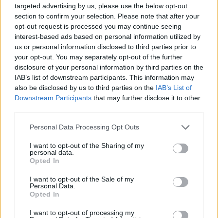
targeted advertising by us, please use the below opt-out
parandalua tragjedia, u
aktivizohen edhe mjetet
section to confirm your selection. Please note that after your
shkrumbua vetëm një
ajrore
opt-out request is processed you may continue seeing
magazinë
interest-based ads based on personal information utilized by
us or personal information disclosed to third parties prior to
your opt-out. You may separately opt-out of the further
disclosure of your personal information by third parties on the
IAB’s list of downstream participants. This information may
also be disclosed by us to third parties on the
IAB’s List of
Sezoni turistik shton
Vijon beteja me flakët në
Downstream Participants
that may further disclose it to other
fluksin e automjeteve në
Mallakastër, era e fortë
third parties.
Morinë dhe Vermicë
aktivizon sërish zjarrin në
Drenie
Personal Data Processing Opt Outs
I want to opt-out of the Sharing of my
personal data.
Opted In
I want to opt-out of the Sale of my
Personal Data.
Opted In
Masakër mjedisore në
Hetimet për dosjen
Gjirin e Lalzit/ Ujërat e
“Balluku”/ SPAK ushtron
I want to opt-out of processing my