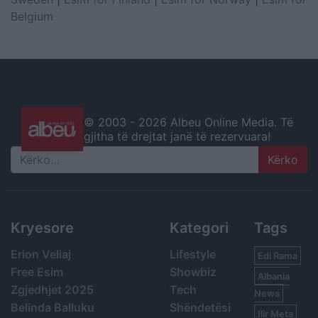
Belgium
© 2003 -
2026 Albeu Online Media. Të
gjitha të drejtat janë të rezervuara!
Search
Kryesore
Kategori
Tags
Erion Veliaj
Lifestyle
Edi Rama
Free Esim
Showbiz
Albania
Zgjedhjet 2025
Tech
News
Belinda Balluku
Shëndetësi
Ilir Meta