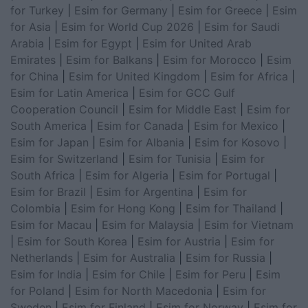
for Turkey
|
Esim for Germany
|
Esim for Greece
|
Esim
for Asia
|
Esim for World Cup 2026
|
Esim for Saudi
Arabia
|
Esim for Egypt
|
Esim for United Arab
Emirates
|
Esim for Balkans
|
Esim for Morocco
|
Esim
for China
|
Esim for United Kingdom
|
Esim for Africa
|
Esim for Latin America
|
Esim for GCC Gulf
Cooperation Council
|
Esim for Middle East
|
Esim for
South America
|
Esim for Canada
|
Esim for Mexico
|
Esim for Japan
|
Esim for Albania
|
Esim for Kosovo
|
Esim for Switzerland
|
Esim for Tunisia
|
Esim for
South Africa
|
Esim for Algeria
|
Esim for Portugal
|
Esim for Brazil
|
Esim for Argentina
|
Esim for
Colombia
|
Esim for Hong Kong
|
Esim for Thailand
|
Esim for Macau
|
Esim for Malaysia
|
Esim for Vietnam
|
Esim for South Korea
|
Esim for Austria
|
Esim for
Netherlands
|
Esim for Australia
|
Esim for Russia
|
Esim for India
|
Esim for Chile
|
Esim for Peru
|
Esim
for Poland
|
Esim for North Macedonia
|
Esim for
Sweden
|
Esim for Finland
|
Esim for Norway
|
Esim for