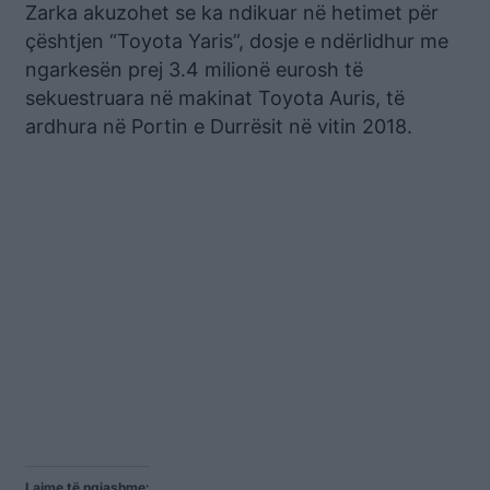
Zarka akuzohet se ka ndikuar në hetimet për
çështjen “Toyota Yaris”, dosje e ndërlidhur me
ngarkesën prej 3.4 milionë eurosh të
sekuestruara në makinat Toyota Auris, të
ardhura në Portin e Durrësit në vitin 2018.
Lajme të ngjashme: