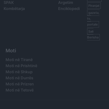
SPAK
Argetim
Piranjat
Kombëtarja
Enciklopedi
gazeta,
tv,
portale
Sali
Berisha
Moti
Moti në Tiranë
Moti në Prishtinë
Moti në Shkup
Moti në Durrës
Moti në Prizren
Moti në Tetovë