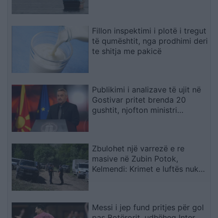
përfundimtare
Fillon inspektimi i plotë i tregut
të qumështit, nga prodhimi deri
te shitja me pakicë
Publikimi i analizave të ujit në
Gostivar pritet brenda 20
gushtit, njofton ministri
Klekovski
Zbulohet një varrezë e re
masive në Zubin Potok,
Kelmendi: Krimet e luftës nuk
parashkruhen kurrë
Messi i jep fund pritjes për gol
pas Botërorit, udhëheq Inter