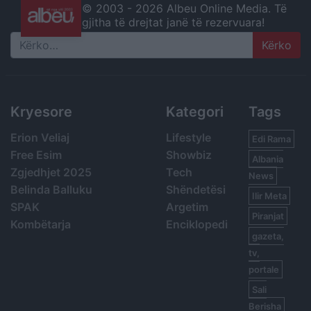
© 2003 -
2026 Albeu Online Media. Të
gjitha të drejtat janë të rezervuara!
Search
Kryesore
Kategori
Tags
Erion Veliaj
Lifestyle
Edi Rama
Free Esim
Showbiz
Albania
Zgjedhjet 2025
Tech
News
Belinda Balluku
Shëndetësi
Ilir Meta
SPAK
Argetim
Piranjat
Kombëtarja
Enciklopedi
gazeta,
tv,
portale
Sali
Berisha