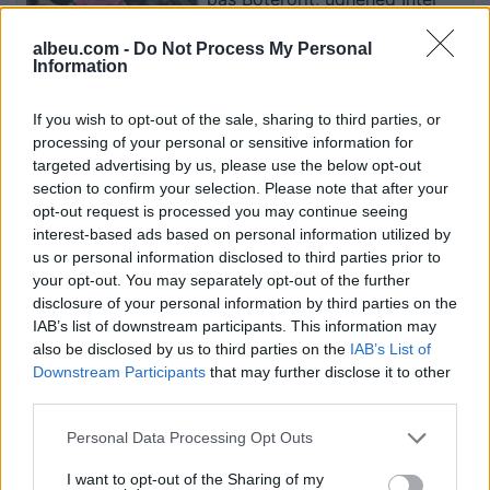
Miamin drejt përmbysjes në
Kupën e Ligës
albeu.com -
Do Not Process My Personal
Information
Gani Mehmeti kritikon ankesën
If you wish to opt-out of the sale, sharing to third parties, or
e Listës Serbe: Po abuzon me
processing of your personal or sensitive information for
mandatet e garantuara,
targeted advertising by us, please use the below opt-out
Kushtetuesja duhet t’ia ndalojë
section to confirm your selection. Please note that after your
veprimtarinë
opt-out request is processed you may continue seeing
interest-based ads based on personal information utilized by
Irani dhe Omani bien dakord
us or personal information disclosed to third parties prior to
për një korridor në Ngushticën
your opt-out. You may separately opt-out of the further
e Hormuzit, negociatat në
disclosure of your personal information by third parties on the
fazën përfundimtare
IAB’s list of downstream participants. This information may
also be disclosed by us to third parties on the
IAB’s List of
Downstream Participants
that may further disclose it to other
third parties.
Personal Data Processing Opt Outs
I want to opt-out of the Sharing of my