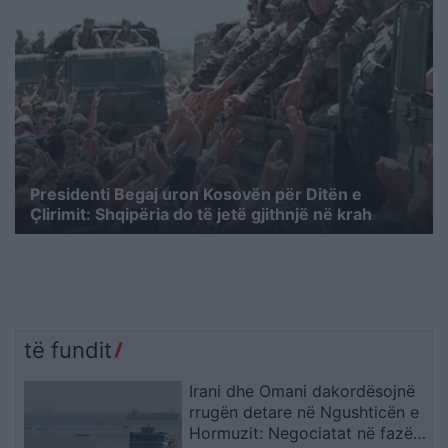
Presidenti Begaj uron Kosovën për Ditën e
Çlirimit: Shqipëria do të jetë gjithnjë në krah
të fundit
Irani dhe Omani dakordësojnë
rrugën detare në Ngushticën e
Hormuzit: Negociatat në fazën