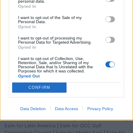
personal data.
Opted In
I want to opt-out of the Sale of my
Personal Data.
Opted In
I want to opt-out of processing my
Personal Data for Targeted Advertising.
Opted In
I want to opt-out of Collection, Use,
Retention, Sale, and/or Sharing of my
Personal Data that Is Unrelated with the
Purposes for which it was collected.
Esim for Global
|
Esim for Europe
|
Esim for Caribbean
Opted Out
|
Esim for USA
|
Esim for Italy
|
Esim for Spain
|
Esim
CONFIRM
for Turkey
|
Esim for Germany
|
Esim for Greece
|
Esim
for Asia
|
Esim for World Cup 2026
|
Esim for Saudi
Arabia
|
Esim for Egypt
|
Esim for United Arab
Data Deletion
Data Access
Privacy Policy
Emirates
|
Esim for Balkans
|
Esim for Morocco
|
Esim
for China
|
Esim for United Kingdom
|
Esim for Africa
|
Esim for Latin America
|
Esim for GCC Gulf
Cooperation Council
|
Esim for Middle East
|
Esim for