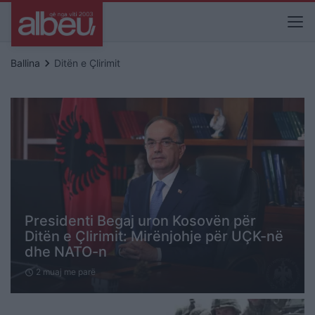
keyboard_arrow_right
Ballina
Ditën e Çlirimit
Presidenti Begaj uron Kosovën për
Ditën e Çlirimit: Mirënjohje për UÇK-në
dhe NATO-n
2 muaj me parë
schedule