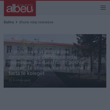
keyboard_arrow_right
Ballina
dhune ndaj nxenesve
U pezullua nga detyra pas
denoncimeve për dhunë ndaj
nxënësve, mësuesi hedh poshtë
akuzat: Të stisura, kam dyshime të
forta te kolegët
4 vit me parë
schedule