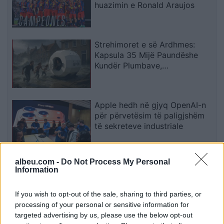
huazimin e Ronald Araujos
Strehimoret e së Ardhmes:
Kapsula 35 Mijë Paundëshe
Kundër Plumbave,
Shpërthimeve dhe Fatkeqësive
Natyrore
Apple hedh në gjyq OpenAI-n
për përvetësim të paligjshëm
të sekreteve industriale
albeu.com -
Do Not Process My Personal
Ndeshja Argjentinë–Egjipt
Information
vendos rekord historik në
Google, kërkimet arrijnë nivele
If you wish to opt-out of the sale, sharing to third parties, or
të papara
processing of your personal or sensitive information for
targeted advertising by us, please use the below opt-out