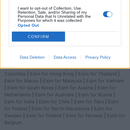
Arabia
|
Esim for Egypt
|
Esim for United Arab
I want to opt-out of Collection, Use,
Emirates
|
Esim for Balkans
|
Esim for Morocco
|
Esim
Retention, Sale, and/or Sharing of my
Personal Data that Is Unrelated with the
for China
|
Esim for United Kingdom
|
Esim for Africa
|
Purposes for which it was collected.
Esim for Latin America
|
Esim for GCC Gulf
Opted Out
Cooperation Council
|
Esim for Middle East
|
Esim for
CONFIRM
South America
|
Esim for Canada
|
Esim for Mexico
|
Esim for Japan
|
Esim for Albania
|
Esim for Kosovo
|
Esim for Switzerland
|
Esim for Tunisia
|
Esim for
Data Deletion
Data Access
Privacy Policy
South Africa
|
Esim for Algeria
|
Esim for Portugal
|
Esim for Brazil
|
Esim for Argentina
|
Esim for
Colombia
|
Esim for Hong Kong
|
Esim for Thailand
|
Esim for Macau
|
Esim for Malaysia
|
Esim for Vietnam
|
Esim for South Korea
|
Esim for Austria
|
Esim for
Netherlands
|
Esim for Australia
|
Esim for Russia
|
Esim for India
|
Esim for Chile
|
Esim for Peru
|
Esim
for Poland
|
Esim for North Macedonia
|
Esim for
Sweden
|
Esim for Finland
|
Esim for Norway
|
Esim for
Belgium