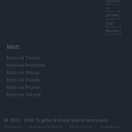
gazeta,
tv,
portale
Sali
Berisha
Moti
Moti në Tiranë
Moti në Prishtinë
Moti në Shkup
Moti në Durrës
Moti në Prizren
Moti në Tetovë
© 2003 -
2026 Të gjitha të drejtat janë të rezervuara!
Kontaktoni
Kushtet e Përdorimit
Privacy Policy
Powered by: