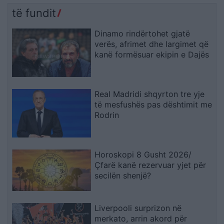
të fundit
Dinamo rindërtohet gjatë
verës, afrimet dhe largimet që
kanë formësuar ekipin e Dajës
Real Madridi shqyrton tre yje
të mesfushës pas dështimit me
Rodrin
Horoskopi 8 Gusht 2026/
Çfarë kanë rezervuar yjet për
secilën shenjë?
Liverpooli surprizon në
merkato, arrin akord për