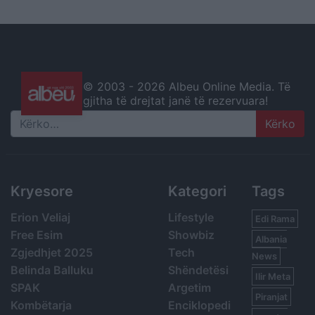
© 2003 -
2026 Albeu Online Media. Të
gjitha të drejtat janë të rezervuara!
Search
Kryesore
Kategori
Tags
Erion Veliaj
Lifestyle
Edi Rama
Free Esim
Showbiz
Albania
Zgjedhjet 2025
Tech
News
Belinda Balluku
Shëndetësi
Ilir Meta
SPAK
Argetim
Piranjat
Kombëtarja
Enciklopedi