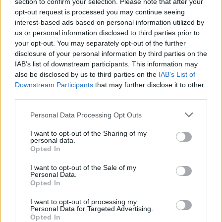
section to confirm your selection. Please note that after your
opt-out request is processed you may continue seeing
interest-based ads based on personal information utilized by
us or personal information disclosed to third parties prior to
your opt-out. You may separately opt-out of the further
disclosure of your personal information by third parties on the
IAB’s list of downstream participants. This information may
also be disclosed by us to third parties on the
IAB’s List of
Downstream Participants
that may further disclose it to other
third parties.
Personal Data Processing Opt Outs
I want to opt-out of the Sharing of my
personal data.
Opted In
I want to opt-out of the Sale of my
Personal Data.
Esim for Global
|
Esim for Europe
|
Esim for Caribbean
Opted In
|
Esim for USA
|
Esim for Italy
|
Esim for Spain
|
Esim
I want to opt-out of processing my
for Turkey
|
Esim for Germany
|
Esim for Greece
|
Esim
Personal Data for Targeted Advertising.
for Asia
|
Esim for World Cup 2026
|
Esim for Saudi
Opted In